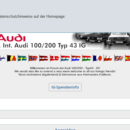
 Datenschutzhinweise auf der Homepage:
Willkommen im Forum der Audi 100/200 - Typ43 - IG!
We would also like to extend a very warm welcome to all our foreign friends!
Nous souhaitons (également) la bienvenue aux internautes d'ailleurs.
IG-Spendeninfo