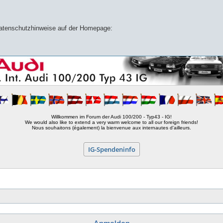
 Datenschutzhinweise auf der Homepage:
Willkommen im Forum der Audi 100/200 - Typ43 - IG!
We would also like to extend a very warm welcome to all our foreign friends!
Nous souhaitons (également) la bienvenue aux internautes d'ailleurs.
IG-Spendeninfo