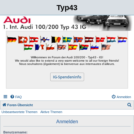
Typ43
Willkommen im Forum der Audi 100/200 - Typ43 - IG!
We would also like to extend a very warm welcome to all our foreign friends!
Nous souhaitons (également) la bienvenue aux internautes d'ailleurs.
IG-Spendeninfo
FAQ
Anmelden
S
Foren-Übersicht
Unbeantwortete Themen
Aktive Themen
u
c
Anmelden
h
Benutzername:
e