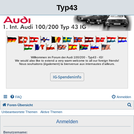
Typ43
Willkommen im Forum der Audi 100/200 - Typ43 - IG!
We would also like to extend a very warm welcome to all our foreign friends!
Nous souhaitons (également) la bienvenue aux internautes d'ailleurs.
IG-Spendeninfo
FAQ
Anmelden
S
Foren-Übersicht
Unbeantwortete Themen
Aktive Themen
u
c
Anmelden
h
Benutzername:
e