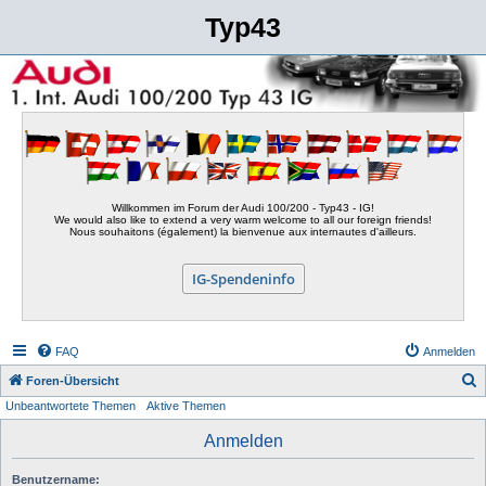
Typ43
Willkommen im Forum der Audi 100/200 - Typ43 - IG!
We would also like to extend a very warm welcome to all our foreign friends!
Nous souhaitons (également) la bienvenue aux internautes d'ailleurs.
IG-Spendeninfo
FAQ
Anmelden
S
Foren-Übersicht
Unbeantwortete Themen
Aktive Themen
u
c
Anmelden
h
Benutzername:
e