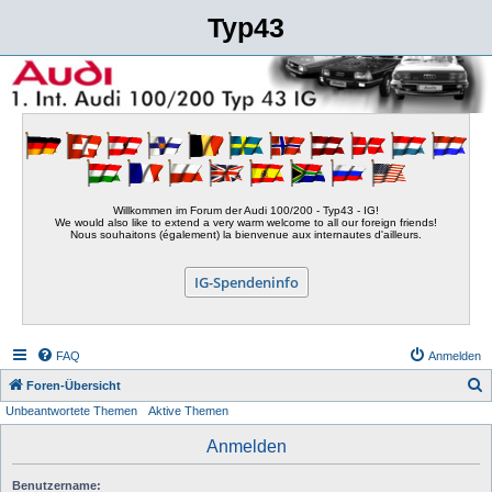
Typ43
Willkommen im Forum der Audi 100/200 - Typ43 - IG!
We would also like to extend a very warm welcome to all our foreign friends!
Nous souhaitons (également) la bienvenue aux internautes d'ailleurs.
IG-Spendeninfo
FAQ
Anmelden
S
Foren-Übersicht
Unbeantwortete Themen
Aktive Themen
u
c
Anmelden
h
Benutzername:
e