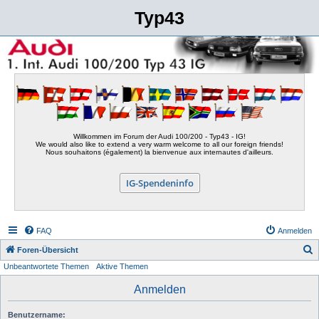
Typ43
Willkommen im Forum der Audi 100/200 - Typ43 - IG!
We would also like to extend a very warm welcome to all our foreign friends!
Nous souhaitons (également) la bienvenue aux internautes d'ailleurs.
IG-Spendeninfo
FAQ
Anmelden
S
Foren-Übersicht
Unbeantwortete Themen
Aktive Themen
u
c
Anmelden
h
Benutzername:
e