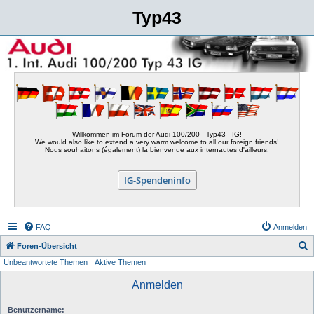
Typ43
Willkommen im Forum der Audi 100/200 - Typ43 - IG!
We would also like to extend a very warm welcome to all our foreign friends!
Nous souhaitons (également) la bienvenue aux internautes d'ailleurs.
IG-Spendeninfo
FAQ
Anmelden
S
Foren-Übersicht
Unbeantwortete Themen
Aktive Themen
u
c
Anmelden
h
Benutzername:
e