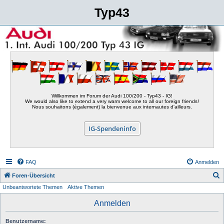
Typ43
Willkommen im Forum der Audi 100/200 - Typ43 - IG!
We would also like to extend a very warm welcome to all our foreign friends!
Nous souhaitons (également) la bienvenue aux internautes d'ailleurs.
IG-Spendeninfo
FAQ
Anmelden
S
Foren-Übersicht
Unbeantwortete Themen
Aktive Themen
u
c
Anmelden
h
Benutzername:
e