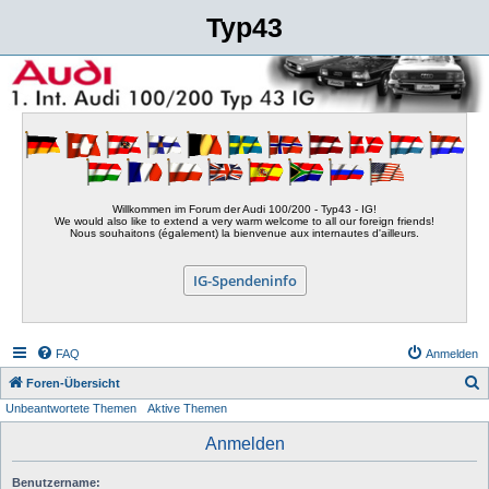
Typ43
Willkommen im Forum der Audi 100/200 - Typ43 - IG!
We would also like to extend a very warm welcome to all our foreign friends!
Nous souhaitons (également) la bienvenue aux internautes d'ailleurs.
IG-Spendeninfo
FAQ
Anmelden
S
Foren-Übersicht
Unbeantwortete Themen
Aktive Themen
u
c
Anmelden
h
Benutzername:
e