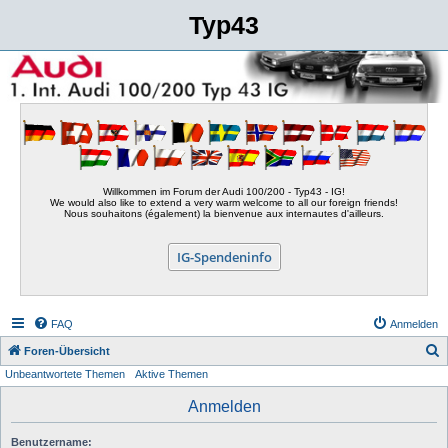
Typ43
Willkommen im Forum der Audi 100/200 - Typ43 - IG!
We would also like to extend a very warm welcome to all our foreign friends!
Nous souhaitons (également) la bienvenue aux internautes d'ailleurs.
IG-Spendeninfo
FAQ
Anmelden
S
Foren-Übersicht
Unbeantwortete Themen
Aktive Themen
u
c
Anmelden
h
Benutzername:
e