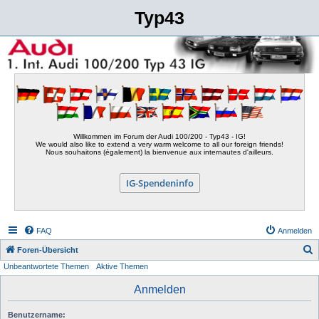
Typ43
Willkommen im Forum der Audi 100/200 - Typ43 - IG!
We would also like to extend a very warm welcome to all our foreign friends!
Nous souhaitons (également) la bienvenue aux internautes d'ailleurs.
IG-Spendeninfo
FAQ
Anmelden
S
Foren-Übersicht
Unbeantwortete Themen
Aktive Themen
u
c
Anmelden
h
Benutzername:
e