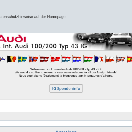
 Datenschutzhinweise auf der Homepage:
Willkommen im Forum der Audi 100/200 - Typ43 - IG!
We would also like to extend a very warm welcome to all our foreign friends!
Nous souhaitons (également) la bienvenue aux internautes d'ailleurs.
IG-Spendeninfo