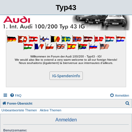
Typ43
Willkommen im Forum der Audi 100/200 - Typ43 - IG!
We would also like to extend a very warm welcome to all our foreign friends!
Nous souhaitons (également) la bienvenue aux internautes d'ailleurs.
IG-Spendeninfo
FAQ
Anmelden
S
Foren-Übersicht
Unbeantwortete Themen
Aktive Themen
u
c
Anmelden
h
Benutzername:
e