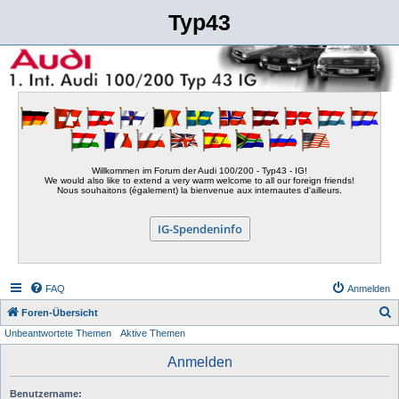
Typ43
Willkommen im Forum der Audi 100/200 - Typ43 - IG!
We would also like to extend a very warm welcome to all our foreign friends!
Nous souhaitons (également) la bienvenue aux internautes d'ailleurs.
IG-Spendeninfo
FAQ
Anmelden
S
Foren-Übersicht
Unbeantwortete Themen
Aktive Themen
u
c
Anmelden
h
Benutzername:
e