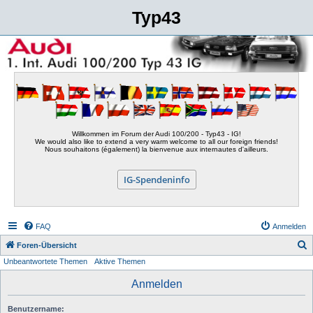
Typ43
Willkommen im Forum der Audi 100/200 - Typ43 - IG!
We would also like to extend a very warm welcome to all our foreign friends!
Nous souhaitons (également) la bienvenue aux internautes d'ailleurs.
IG-Spendeninfo
FAQ
Anmelden
S
Foren-Übersicht
Unbeantwortete Themen
Aktive Themen
u
c
Anmelden
h
Benutzername:
e