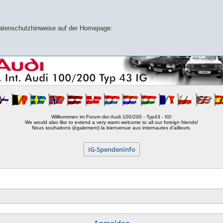
 Datenschutzhinweise auf der Homepage:
Willkommen im Forum der Audi 100/200 - Typ43 - IG!
We would also like to extend a very warm welcome to all our foreign friends!
Nous souhaitons (également) la bienvenue aux internautes d'ailleurs.
IG-Spendeninfo