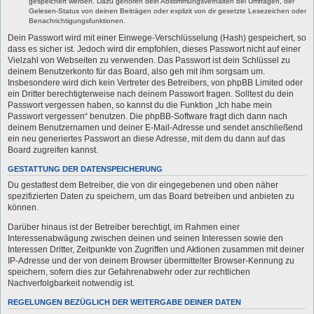
gespeichert werden. Dazu gehören dein Abstimmungsverhalten bei Umfragen, der
Gelesen-Status von deinen Beiträgen oder explizit von dir gesetzte Lesezeichen oder
Benachrichtigungsfunktionen.
Dein Passwort wird mit einer Einwege-Verschlüsselung (Hash) gespeichert, so
dass es sicher ist. Jedoch wird dir empfohlen, dieses Passwort nicht auf einer
Vielzahl von Webseiten zu verwenden. Das Passwort ist dein Schlüssel zu
deinem Benutzerkonto für das Board, also geh mit ihm sorgsam um.
Insbesondere wird dich kein Vertreter des Betreibers, von phpBB Limited oder
ein Dritter berechtigterweise nach deinem Passwort fragen. Solltest du dein
Passwort vergessen haben, so kannst du die Funktion „Ich habe mein
Passwort vergessen“ benutzen. Die phpBB-Software fragt dich dann nach
deinem Benutzernamen und deiner E-Mail-Adresse und sendet anschließend
ein neu generiertes Passwort an diese Adresse, mit dem du dann auf das
Board zugreifen kannst.
GESTATTUNG DER DATENSPEICHERUNG
Du gestattest dem Betreiber, die von dir eingegebenen und oben näher
spezifizierten Daten zu speichern, um das Board betreiben und anbieten zu
können.
Darüber hinaus ist der Betreiber berechtigt, im Rahmen einer
Interessenabwägung zwischen deinen und seinen Interessen sowie den
Interessen Dritter, Zeitpunkte von Zugriffen und Aktionen zusammen mit deiner
IP-Adresse und der von deinem Browser übermittelter Browser-Kennung zu
speichern, sofern dies zur Gefahrenabwehr oder zur rechtlichen
Nachverfolgbarkeit notwendig ist.
REGELUNGEN BEZÜGLICH DER WEITERGABE DEINER DATEN