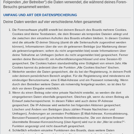
Folgenden „der Betreiber“) die Daten verwendet, die während deines Foren-
Besuchs gesammelt werden.
UMFANG UND ART DER DATENSPEICHERUNG
Deine Daten werden auf vier verschiedene Arten gesammelt:
Die Forensoftware phpBB erstellt bei deinem Besuch des Boards mehrere Cookies.
Cookies sind kleine Textdateien, die dein Browser als temporäre Dateien ablegt und
die zwischen den einzelnen Aufrufen des Boards erhalten bleiben. In diesen Cookies
sind die aktuelle ID deiner Sitzung (damit dir alle Seitenaufrufe zugeordnet werden
können), Informationen über die von dir gelesenen Beiträge (zur Markierung dieser
als gelesen/ungelesen; sofern du nicht angemeldet bist) sowie Informationen über
deine Teilnahme an Umfragen (sofern du nicht angemeldet bist) gespeichert. Ferner
werden deine Benutzer-ID, ein Authentifizierungsschlüssel und eine Session-ID
gespeichert. Die Cookies haben standardmäßig eine Gültigkeit von einem Jahr. Alle
Cookies kannst du jederzeit über die Funktion „Alle Cookies löschen“ löschen.
Weiterhin werden die Daten gespeichert, die du bei der Registrierung, in deinem Profil
oder deinem persönlichem Bereich angibst. Für die Registrierung sind mindestens ein
eindeutiger Benutzername, eine E-Mail-Adresse und ein Passwort notwendig. Wenn
durch den Betreiber weitere Daten als notwendig festgelegt wurden, so ist dies für
dich vor deren Eingabe ersichtlich.
Wenn du einen Beitrag oder eine private Nachricht erstellst, so werden die dort
eingegebenen Daten ebenfalls gespeichert. Gleiches gilt, wenn du einen Beitrag als
Entwurf zwischenspeicherst. In diesen Fällen wird auch deine IP-Adresse
gespeichert. Die IP-Adresse wird weiterhin bei folgenden Aktionen gespeichert:
Löschen und Ändern von Beiträgen (dazu zählen Private Nachrichten und
Umfragen), Änderungen an zentralen Profildaten (E-Mail-Adresse, Kontoaktivierung,
Benutzer-Passwort) und gescheiterte Anmeldeversuche. Die von deinem Browser
übermittelte Browser-Kennzeichnung (User Agent) wird nur in der „Wer ist online?“-
Funktion angezeigt und nicht dauerhaft gespeichert.
Schließlich erfordern einzelne Funktionen des Boards, dass weitere Daten