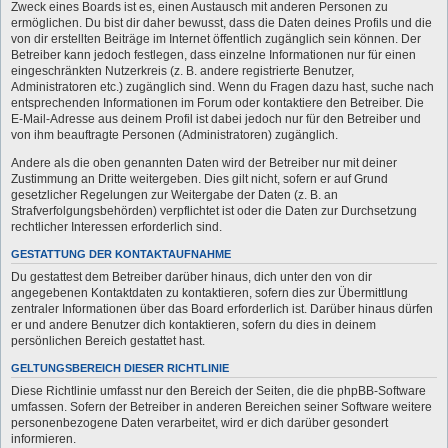
Zweck eines Boards ist es, einen Austausch mit anderen Personen zu
ermöglichen. Du bist dir daher bewusst, dass die Daten deines Profils und die
von dir erstellten Beiträge im Internet öffentlich zugänglich sein können. Der
Betreiber kann jedoch festlegen, dass einzelne Informationen nur für einen
eingeschränkten Nutzerkreis (z. B. andere registrierte Benutzer,
Administratoren etc.) zugänglich sind. Wenn du Fragen dazu hast, suche nach
entsprechenden Informationen im Forum oder kontaktiere den Betreiber. Die
E-Mail-Adresse aus deinem Profil ist dabei jedoch nur für den Betreiber und
von ihm beauftragte Personen (Administratoren) zugänglich.
Andere als die oben genannten Daten wird der Betreiber nur mit deiner
Zustimmung an Dritte weitergeben. Dies gilt nicht, sofern er auf Grund
gesetzlicher Regelungen zur Weitergabe der Daten (z. B. an
Strafverfolgungsbehörden) verpflichtet ist oder die Daten zur Durchsetzung
rechtlicher Interessen erforderlich sind.
GESTATTUNG DER KONTAKTAUFNAHME
Du gestattest dem Betreiber darüber hinaus, dich unter den von dir
angegebenen Kontaktdaten zu kontaktieren, sofern dies zur Übermittlung
zentraler Informationen über das Board erforderlich ist. Darüber hinaus dürfen
er und andere Benutzer dich kontaktieren, sofern du dies in deinem
persönlichen Bereich gestattet hast.
GELTUNGSBEREICH DIESER RICHTLINIE
Diese Richtlinie umfasst nur den Bereich der Seiten, die die phpBB-Software
umfassen. Sofern der Betreiber in anderen Bereichen seiner Software weitere
personenbezogene Daten verarbeitet, wird er dich darüber gesondert
informieren.