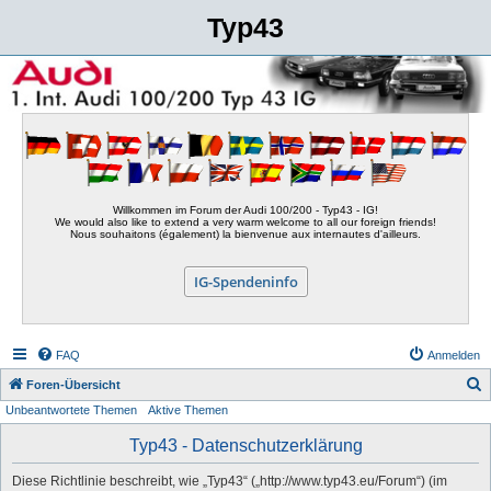
Typ43
Willkommen im Forum der Audi 100/200 - Typ43 - IG!
We would also like to extend a very warm welcome to all our foreign friends!
Nous souhaitons (également) la bienvenue aux internautes d'ailleurs.
IG-Spendeninfo
FAQ
Anmelden
S
Foren-Übersicht
Unbeantwortete Themen
Aktive Themen
u
c
Typ43 - Datenschutzerklärung
h
Diese Richtlinie beschreibt, wie „Typ43“ („http://www.typ43.eu/Forum“) (im
e