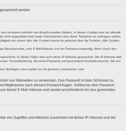
s gesammelt werden.
den einzelnen Aufrufen des Boards erhalten bleiben. In diesen Cookies sind die aktuelle
n du nicht angemeldet bist) sowie Informationen über deine Teilnahme an Umfragen (sofern
igkeit von einem Jahr. Alle Cookies kannst du jederzeit über die Funktion „Alle Cookies
eutiger Benutzername, eine E-Mail-Adresse und ein Passwort notwendig. Wenn durch den
nspeicherst. In diesen Fällen wird auch deine IP-Adresse gespeichert. Die IP-Adresse wird
dresse, Kontoaktivierung, Benutzer-Passwort) und gescheiterte Anmeldeversuche. Die von
en Beiträgen oder explizit von dir gesetzte Lesezeichen oder
ielzahl von Webseiten zu verwenden. Das Passwort ist dein Schlüssel zu
erechtigterweise nach deinem Passwort fragen. Solltest du dein Passwort
und deiner E-Mail-Adresse und sendet anschließend ein neu generiertes
unkte von Zugriffen und Aktionen zusammen mit deiner IP-Adresse und der