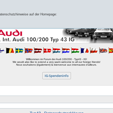
 Datenschutzhinweise auf der Homepage:
Willkommen im Forum der Audi 100/200 - Typ43 - IG!
We would also like to extend a very warm welcome to all our foreign friends!
Nous souhaitons (également) la bienvenue aux internautes d'ailleurs.
IG-Spendeninfo