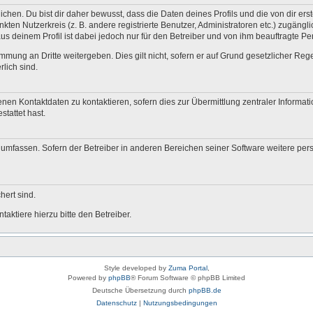
en. Du bist dir daher bewusst, dass die Daten deines Profils und die von dir erstel
nkten Nutzerkreis (z. B. andere registrierte Benutzer, Administratoren etc.) zugä
us deinem Profil ist dabei jedoch nur für den Betreiber und von ihm beauftragte P
mmung an Dritte weitergeben. Dies gilt nicht, sofern er auf Grund gesetzlicher Re
rlich sind.
nen Kontaktdaten zu kontaktieren, sofern dies zur Übermittlung zentraler Informati
stattet hast.
e umfassen. Sofern der Betreiber in anderen Bereichen seiner Software weitere pe
hert sind.
aktiere hierzu bitte den Betreiber.
Style developed by
Zuma Portal
,
Powered by
phpBB
® Forum Software © phpBB Limited
Deutsche Übersetzung durch
phpBB.de
Datenschutz
|
Nutzungsbedingungen