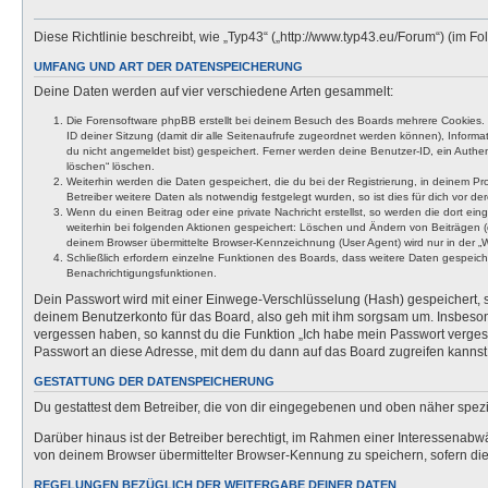
Diese Richtlinie beschreibt, wie „Typ43“ („http://www.typ43.eu/Forum“) (im
UMFANG UND ART DER DATENSPEICHERUNG
Deine Daten werden auf vier verschiedene Arten gesammelt:
Die Forensoftware phpBB erstellt bei deinem Besuch des Boards mehrere Cookies. Co
ID deiner Sitzung (damit dir alle Seitenaufrufe zugeordnet werden können), Inform
du nicht angemeldet bist) gespeichert. Ferner werden deine Benutzer-ID, ein Authen
löschen“ löschen.
Weiterhin werden die Daten gespeichert, die du bei der Registrierung, in deinem P
Betreiber weitere Daten als notwendig festgelegt wurden, so ist dies für dich vor der
Wenn du einen Beitrag oder eine private Nachricht erstellst, so werden die dort ei
weiterhin bei folgenden Aktionen gespeichert: Löschen und Ändern von Beiträgen (
deinem Browser übermittelte Browser-Kennzeichnung (User Agent) wird nur in der „We
Schließlich erfordern einzelne Funktionen des Boards, dass weitere Daten gespeic
Benachrichtigungsfunktionen.
Dein Passwort wird mit einer Einwege-Verschlüsselung (Hash) gespeichert, so
deinem Benutzerkonto für das Board, also geh mit ihm sorgsam um. Insbesonde
vergessen haben, so kannst du die Funktion „Ich habe mein Passwort verge
Passwort an diese Adresse, mit dem du dann auf das Board zugreifen kannst
GESTATTUNG DER DATENSPEICHERUNG
Du gestattest dem Betreiber, die von dir eingegebenen und oben näher spezi
Darüber hinaus ist der Betreiber berechtigt, im Rahmen einer Interessenabw
von deinem Browser übermittelter Browser-Kennung zu speichern, sofern dies
REGELUNGEN BEZÜGLICH DER WEITERGABE DEINER DATEN