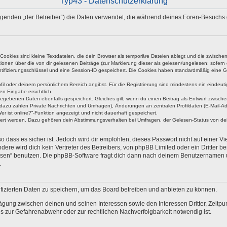
Typ43 - Datenschutzerklärung
 Folgenden „der Betreiber“) die Daten verwendet, die während deines Foren-Besuch
okies sind kleine Textdateien, die dein Browser als temporäre Dateien ablegt und die zwischen 
ationen über die von dir gelesenen Beiträge (zur Markierung dieser als gelesen/ungelesen; sofer
tifizierungsschlüssel und eine Session-ID gespeichert. Die Cookies haben standardmäßig eine Gült
rofil oder deinem persönlichem Bereich angibst. Für die Registrierung sind mindestens ein eind
en Eingabe ersichtlich.
ngegebenen Daten ebenfalls gespeichert. Gleiches gilt, wenn du einen Beitrag als Entwurf zwische
dazu zählen Private Nachrichten und Umfragen), Änderungen an zentralen Profildaten (E-Mail-A
r ist online?“-Funktion angezeigt und nicht dauerhaft gespeichert.
hert werden. Dazu gehören dein Abstimmungsverhalten bei Umfragen, der Gelesen-Status von dein
 dass es sicher ist. Jedoch wird dir empfohlen, dieses Passwort nicht auf einer V
re wird dich kein Vertreter des Betreibers, von phpBB Limited oder ein Dritter b
ssen“ benutzen. Die phpBB-Software fragt dich dann nach deinem Benutzernamen 
.
fizierten Daten zu speichern, um das Board betreiben und anbieten zu können.
ägung zwischen deinen und seinen Interessen sowie den Interessen Dritter, Zeitp
 zur Gefahrenabwehr oder zur rechtlichen Nachverfolgbarkeit notwendig ist.