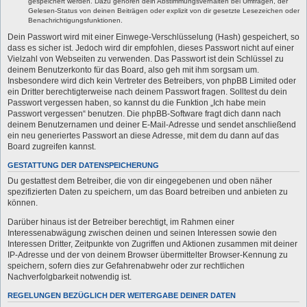
gespeichert werden. Dazu gehören dein Abstimmungsverhalten bei Umfragen, der
Gelesen-Status von deinen Beiträgen oder explizit von dir gesetzte Lesezeichen oder
Benachrichtigungsfunktionen.
Dein Passwort wird mit einer Einwege-Verschlüsselung (Hash) gespeichert, so
dass es sicher ist. Jedoch wird dir empfohlen, dieses Passwort nicht auf einer
Vielzahl von Webseiten zu verwenden. Das Passwort ist dein Schlüssel zu
deinem Benutzerkonto für das Board, also geh mit ihm sorgsam um.
Insbesondere wird dich kein Vertreter des Betreibers, von phpBB Limited oder
ein Dritter berechtigterweise nach deinem Passwort fragen. Solltest du dein
Passwort vergessen haben, so kannst du die Funktion „Ich habe mein
Passwort vergessen“ benutzen. Die phpBB-Software fragt dich dann nach
deinem Benutzernamen und deiner E-Mail-Adresse und sendet anschließend
ein neu generiertes Passwort an diese Adresse, mit dem du dann auf das
Board zugreifen kannst.
GESTATTUNG DER DATENSPEICHERUNG
Du gestattest dem Betreiber, die von dir eingegebenen und oben näher
spezifizierten Daten zu speichern, um das Board betreiben und anbieten zu
können.
Darüber hinaus ist der Betreiber berechtigt, im Rahmen einer
Interessenabwägung zwischen deinen und seinen Interessen sowie den
Interessen Dritter, Zeitpunkte von Zugriffen und Aktionen zusammen mit deiner
IP-Adresse und der von deinem Browser übermittelter Browser-Kennung zu
speichern, sofern dies zur Gefahrenabwehr oder zur rechtlichen
Nachverfolgbarkeit notwendig ist.
REGELUNGEN BEZÜGLICH DER WEITERGABE DEINER DATEN