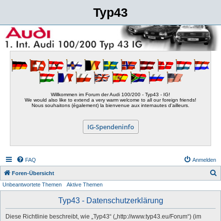
Typ43
Willkommen im Forum der Audi 100/200 - Typ43 - IG!
We would also like to extend a very warm welcome to all our foreign friends!
Nous souhaitons (également) la bienvenue aux internautes d'ailleurs.
IG-Spendeninfo
FAQ
Anmelden
S
Foren-Übersicht
Unbeantwortete Themen
Aktive Themen
u
c
Typ43 - Datenschutzerklärung
h
Diese Richtlinie beschreibt, wie „Typ43“ („http://www.typ43.eu/Forum“) (im
e