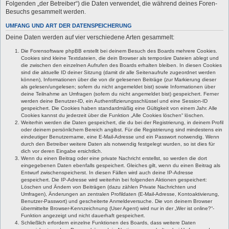
Folgenden „der Betreiber“) die Daten verwendet, die während deines Foren-
Besuchs gesammelt werden.
UMFANG UND ART DER DATENSPEICHERUNG
Deine Daten werden auf vier verschiedene Arten gesammelt:
Die Forensoftware phpBB erstellt bei deinem Besuch des Boards mehrere Cookies.
Cookies sind kleine Textdateien, die dein Browser als temporäre Dateien ablegt und
die zwischen den einzelnen Aufrufen des Boards erhalten bleiben. In diesen Cookies
sind die aktuelle ID deiner Sitzung (damit dir alle Seitenaufrufe zugeordnet werden
können), Informationen über die von dir gelesenen Beiträge (zur Markierung dieser
als gelesen/ungelesen; sofern du nicht angemeldet bist) sowie Informationen über
deine Teilnahme an Umfragen (sofern du nicht angemeldet bist) gespeichert. Ferner
werden deine Benutzer-ID, ein Authentifizierungsschlüssel und eine Session-ID
gespeichert. Die Cookies haben standardmäßig eine Gültigkeit von einem Jahr. Alle
Cookies kannst du jederzeit über die Funktion „Alle Cookies löschen“ löschen.
Weiterhin werden die Daten gespeichert, die du bei der Registrierung, in deinem Profil
oder deinem persönlichem Bereich angibst. Für die Registrierung sind mindestens ein
eindeutiger Benutzername, eine E-Mail-Adresse und ein Passwort notwendig. Wenn
durch den Betreiber weitere Daten als notwendig festgelegt wurden, so ist dies für
dich vor deren Eingabe ersichtlich.
Wenn du einen Beitrag oder eine private Nachricht erstellst, so werden die dort
eingegebenen Daten ebenfalls gespeichert. Gleiches gilt, wenn du einen Beitrag als
Entwurf zwischenspeicherst. In diesen Fällen wird auch deine IP-Adresse
gespeichert. Die IP-Adresse wird weiterhin bei folgenden Aktionen gespeichert:
Löschen und Ändern von Beiträgen (dazu zählen Private Nachrichten und
Umfragen), Änderungen an zentralen Profildaten (E-Mail-Adresse, Kontoaktivierung,
Benutzer-Passwort) und gescheiterte Anmeldeversuche. Die von deinem Browser
übermittelte Browser-Kennzeichnung (User Agent) wird nur in der „Wer ist online?“-
Funktion angezeigt und nicht dauerhaft gespeichert.
Schließlich erfordern einzelne Funktionen des Boards, dass weitere Daten