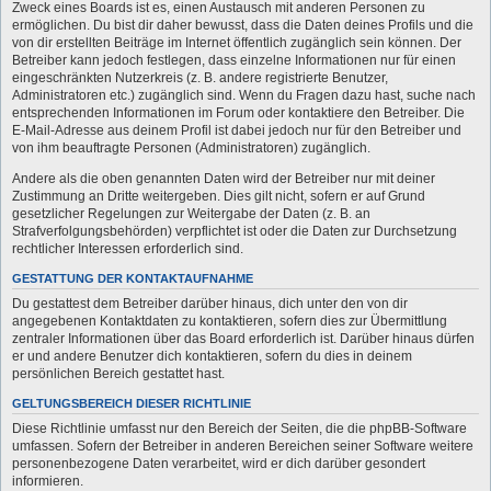
Zweck eines Boards ist es, einen Austausch mit anderen Personen zu
ermöglichen. Du bist dir daher bewusst, dass die Daten deines Profils und die
von dir erstellten Beiträge im Internet öffentlich zugänglich sein können. Der
Betreiber kann jedoch festlegen, dass einzelne Informationen nur für einen
eingeschränkten Nutzerkreis (z. B. andere registrierte Benutzer,
Administratoren etc.) zugänglich sind. Wenn du Fragen dazu hast, suche nach
entsprechenden Informationen im Forum oder kontaktiere den Betreiber. Die
E-Mail-Adresse aus deinem Profil ist dabei jedoch nur für den Betreiber und
von ihm beauftragte Personen (Administratoren) zugänglich.
Andere als die oben genannten Daten wird der Betreiber nur mit deiner
Zustimmung an Dritte weitergeben. Dies gilt nicht, sofern er auf Grund
gesetzlicher Regelungen zur Weitergabe der Daten (z. B. an
Strafverfolgungsbehörden) verpflichtet ist oder die Daten zur Durchsetzung
rechtlicher Interessen erforderlich sind.
GESTATTUNG DER KONTAKTAUFNAHME
Du gestattest dem Betreiber darüber hinaus, dich unter den von dir
angegebenen Kontaktdaten zu kontaktieren, sofern dies zur Übermittlung
zentraler Informationen über das Board erforderlich ist. Darüber hinaus dürfen
er und andere Benutzer dich kontaktieren, sofern du dies in deinem
persönlichen Bereich gestattet hast.
GELTUNGSBEREICH DIESER RICHTLINIE
Diese Richtlinie umfasst nur den Bereich der Seiten, die die phpBB-Software
umfassen. Sofern der Betreiber in anderen Bereichen seiner Software weitere
personenbezogene Daten verarbeitet, wird er dich darüber gesondert
informieren.