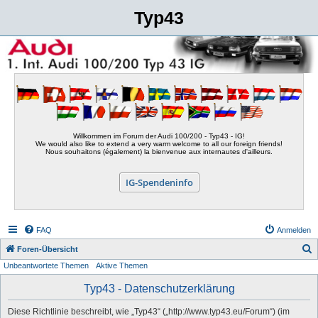
Typ43
Willkommen im Forum der Audi 100/200 - Typ43 - IG!
We would also like to extend a very warm welcome to all our foreign friends!
Nous souhaitons (également) la bienvenue aux internautes d'ailleurs.
IG-Spendeninfo
FAQ
Anmelden
S
Foren-Übersicht
Unbeantwortete Themen
Aktive Themen
u
c
Typ43 - Datenschutzerklärung
h
Diese Richtlinie beschreibt, wie „Typ43“ („http://www.typ43.eu/Forum“) (im
e