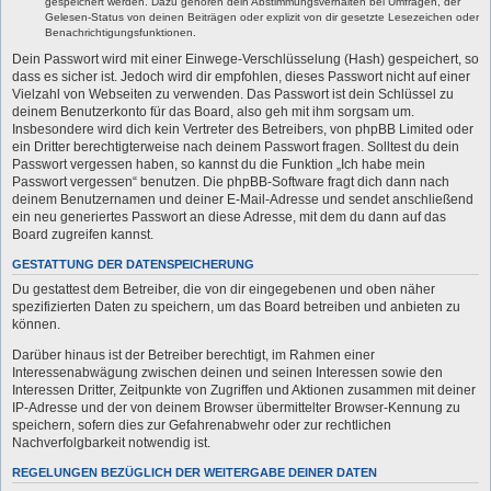
gespeichert werden. Dazu gehören dein Abstimmungsverhalten bei Umfragen, der
Gelesen-Status von deinen Beiträgen oder explizit von dir gesetzte Lesezeichen oder
Benachrichtigungsfunktionen.
Dein Passwort wird mit einer Einwege-Verschlüsselung (Hash) gespeichert, so
dass es sicher ist. Jedoch wird dir empfohlen, dieses Passwort nicht auf einer
Vielzahl von Webseiten zu verwenden. Das Passwort ist dein Schlüssel zu
deinem Benutzerkonto für das Board, also geh mit ihm sorgsam um.
Insbesondere wird dich kein Vertreter des Betreibers, von phpBB Limited oder
ein Dritter berechtigterweise nach deinem Passwort fragen. Solltest du dein
Passwort vergessen haben, so kannst du die Funktion „Ich habe mein
Passwort vergessen“ benutzen. Die phpBB-Software fragt dich dann nach
deinem Benutzernamen und deiner E-Mail-Adresse und sendet anschließend
ein neu generiertes Passwort an diese Adresse, mit dem du dann auf das
Board zugreifen kannst.
GESTATTUNG DER DATENSPEICHERUNG
Du gestattest dem Betreiber, die von dir eingegebenen und oben näher
spezifizierten Daten zu speichern, um das Board betreiben und anbieten zu
können.
Darüber hinaus ist der Betreiber berechtigt, im Rahmen einer
Interessenabwägung zwischen deinen und seinen Interessen sowie den
Interessen Dritter, Zeitpunkte von Zugriffen und Aktionen zusammen mit deiner
IP-Adresse und der von deinem Browser übermittelter Browser-Kennung zu
speichern, sofern dies zur Gefahrenabwehr oder zur rechtlichen
Nachverfolgbarkeit notwendig ist.
REGELUNGEN BEZÜGLICH DER WEITERGABE DEINER DATEN