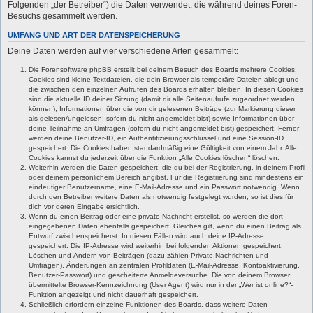
Folgenden „der Betreiber“) die Daten verwendet, die während deines Foren-
Besuchs gesammelt werden.
UMFANG UND ART DER DATENSPEICHERUNG
Deine Daten werden auf vier verschiedene Arten gesammelt:
Die Forensoftware phpBB erstellt bei deinem Besuch des Boards mehrere Cookies.
Cookies sind kleine Textdateien, die dein Browser als temporäre Dateien ablegt und
die zwischen den einzelnen Aufrufen des Boards erhalten bleiben. In diesen Cookies
sind die aktuelle ID deiner Sitzung (damit dir alle Seitenaufrufe zugeordnet werden
können), Informationen über die von dir gelesenen Beiträge (zur Markierung dieser
als gelesen/ungelesen; sofern du nicht angemeldet bist) sowie Informationen über
deine Teilnahme an Umfragen (sofern du nicht angemeldet bist) gespeichert. Ferner
werden deine Benutzer-ID, ein Authentifizierungsschlüssel und eine Session-ID
gespeichert. Die Cookies haben standardmäßig eine Gültigkeit von einem Jahr. Alle
Cookies kannst du jederzeit über die Funktion „Alle Cookies löschen“ löschen.
Weiterhin werden die Daten gespeichert, die du bei der Registrierung, in deinem Profil
oder deinem persönlichem Bereich angibst. Für die Registrierung sind mindestens ein
eindeutiger Benutzername, eine E-Mail-Adresse und ein Passwort notwendig. Wenn
durch den Betreiber weitere Daten als notwendig festgelegt wurden, so ist dies für
dich vor deren Eingabe ersichtlich.
Wenn du einen Beitrag oder eine private Nachricht erstellst, so werden die dort
eingegebenen Daten ebenfalls gespeichert. Gleiches gilt, wenn du einen Beitrag als
Entwurf zwischenspeicherst. In diesen Fällen wird auch deine IP-Adresse
gespeichert. Die IP-Adresse wird weiterhin bei folgenden Aktionen gespeichert:
Löschen und Ändern von Beiträgen (dazu zählen Private Nachrichten und
Umfragen), Änderungen an zentralen Profildaten (E-Mail-Adresse, Kontoaktivierung,
Benutzer-Passwort) und gescheiterte Anmeldeversuche. Die von deinem Browser
übermittelte Browser-Kennzeichnung (User Agent) wird nur in der „Wer ist online?“-
Funktion angezeigt und nicht dauerhaft gespeichert.
Schließlich erfordern einzelne Funktionen des Boards, dass weitere Daten