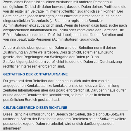
Zweck eines Boards ist es, einen Austausch mit anderen Personen zu
ermöglichen. Du bist dir daher bewusst, dass die Daten deines Profils und die
von dir erstellten Beiträge im Internet öffentlich zugänglich sein können. Der
Betreiber kann jedoch festlegen, dass einzelne Informationen nur für einen
eingeschränkten Nutzerkreis (z. B. andere registrierte Benutzer,
Administratoren etc.) zugänglich sind. Wenn du Fragen dazu hast, suche nach
entsprechenden Informationen im Forum oder kontaktiere den Betreiber. Die
E-Mail-Adresse aus deinem Profil ist dabei jedoch nur für den Betreiber und
von ihm beauftragte Personen (Administratoren) zugänglich.
Andere als die oben genannten Daten wird der Betreiber nur mit deiner
Zustimmung an Dritte weitergeben. Dies gilt nicht, sofern er auf Grund
gesetzlicher Regelungen zur Weitergabe der Daten (z. B. an
Strafverfolgungsbehörden) verpflichtet ist oder die Daten zur Durchsetzung
rechtlicher Interessen erforderlich sind.
GESTATTUNG DER KONTAKTAUFNAHME
Du gestattest dem Betreiber darüber hinaus, dich unter den von dir
angegebenen Kontaktdaten zu kontaktieren, sofern dies zur Übermittlung
zentraler Informationen über das Board erforderlich ist. Darüber hinaus dürfen
er und andere Benutzer dich kontaktieren, sofern du dies in deinem
persönlichen Bereich gestattet hast.
GELTUNGSBEREICH DIESER RICHTLINIE
Diese Richtlinie umfasst nur den Bereich der Seiten, die die phpBB-Software
umfassen. Sofern der Betreiber in anderen Bereichen seiner Software weitere
personenbezogene Daten verarbeitet, wird er dich darüber gesondert
informieren.