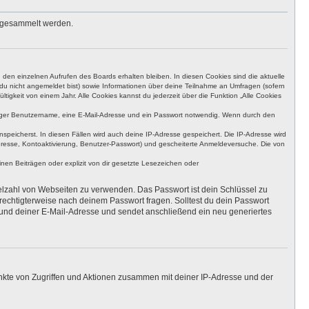
s gesammelt werden.
den einzelnen Aufrufen des Boards erhalten bleiben. In diesen Cookies sind die aktuelle
n du nicht angemeldet bist) sowie Informationen über deine Teilnahme an Umfragen (sofern
igkeit von einem Jahr. Alle Cookies kannst du jederzeit über die Funktion „Alle Cookies
eutiger Benutzername, eine E-Mail-Adresse und ein Passwort notwendig. Wenn durch den
nspeicherst. In diesen Fällen wird auch deine IP-Adresse gespeichert. Die IP-Adresse wird
dresse, Kontoaktivierung, Benutzer-Passwort) und gescheiterte Anmeldeversuche. Die von
en Beiträgen oder explizit von dir gesetzte Lesezeichen oder
ielzahl von Webseiten zu verwenden. Das Passwort ist dein Schlüssel zu
erechtigterweise nach deinem Passwort fragen. Solltest du dein Passwort
und deiner E-Mail-Adresse und sendet anschließend ein neu generiertes
unkte von Zugriffen und Aktionen zusammen mit deiner IP-Adresse und der