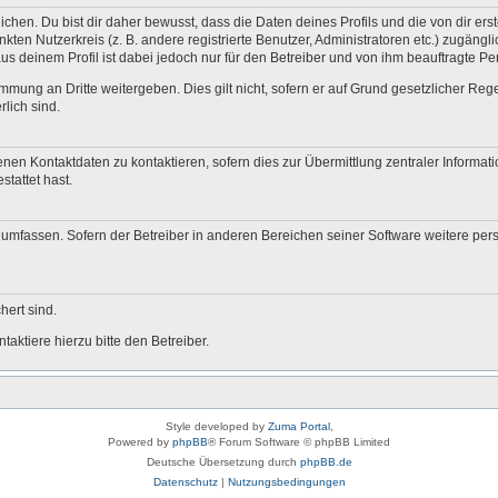
en. Du bist dir daher bewusst, dass die Daten deines Profils und die von dir erstel
nkten Nutzerkreis (z. B. andere registrierte Benutzer, Administratoren etc.) zugä
us deinem Profil ist dabei jedoch nur für den Betreiber und von ihm beauftragte P
mmung an Dritte weitergeben. Dies gilt nicht, sofern er auf Grund gesetzlicher Re
rlich sind.
nen Kontaktdaten zu kontaktieren, sofern dies zur Übermittlung zentraler Informati
stattet hast.
e umfassen. Sofern der Betreiber in anderen Bereichen seiner Software weitere pe
hert sind.
aktiere hierzu bitte den Betreiber.
Style developed by
Zuma Portal
,
Powered by
phpBB
® Forum Software © phpBB Limited
Deutsche Übersetzung durch
phpBB.de
Datenschutz
|
Nutzungsbedingungen