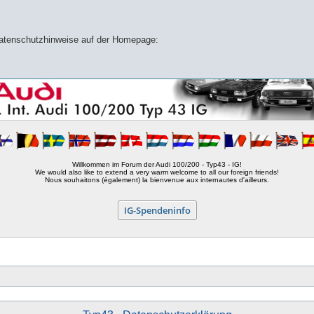
 Datenschutzhinweise auf der Homepage:
Willkommen im Forum der Audi 100/200 - Typ43 - IG!
We would also like to extend a very warm welcome to all our foreign friends!
Nous souhaitons (également) la bienvenue aux internautes d'ailleurs.
IG-Spendeninfo