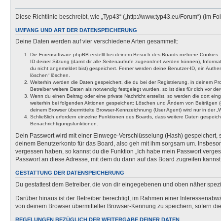
Diese Richtlinie beschreibt, wie „Typ43“ („http://www.typ43.eu/Forum“) (im
UMFANG UND ART DER DATENSPEICHERUNG
Deine Daten werden auf vier verschiedene Arten gesammelt:
Die Forensoftware phpBB erstellt bei deinem Besuch des Boards mehrere Cookies. Co
ID deiner Sitzung (damit dir alle Seitenaufrufe zugeordnet werden können), Inform
du nicht angemeldet bist) gespeichert. Ferner werden deine Benutzer-ID, ein Authen
löschen“ löschen.
Weiterhin werden die Daten gespeichert, die du bei der Registrierung, in deinem P
Betreiber weitere Daten als notwendig festgelegt wurden, so ist dies für dich vor der
Wenn du einen Beitrag oder eine private Nachricht erstellst, so werden die dort ei
weiterhin bei folgenden Aktionen gespeichert: Löschen und Ändern von Beiträgen (
deinem Browser übermittelte Browser-Kennzeichnung (User Agent) wird nur in der „We
Schließlich erfordern einzelne Funktionen des Boards, dass weitere Daten gespeic
Benachrichtigungsfunktionen.
Dein Passwort wird mit einer Einwege-Verschlüsselung (Hash) gespeichert, so
deinem Benutzerkonto für das Board, also geh mit ihm sorgsam um. Insbesonde
vergessen haben, so kannst du die Funktion „Ich habe mein Passwort verge
Passwort an diese Adresse, mit dem du dann auf das Board zugreifen kannst
GESTATTUNG DER DATENSPEICHERUNG
Du gestattest dem Betreiber, die von dir eingegebenen und oben näher spezi
Darüber hinaus ist der Betreiber berechtigt, im Rahmen einer Interessenabw
von deinem Browser übermittelter Browser-Kennung zu speichern, sofern dies
REGELUNGEN BEZÜGLICH DER WEITERGABE DEINER DATEN