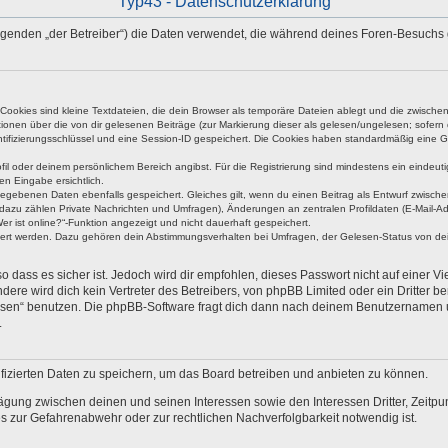
Typ43 - Datenschutzerklärung
 Folgenden „der Betreiber“) die Daten verwendet, die während deines Foren-Besuch
okies sind kleine Textdateien, die dein Browser als temporäre Dateien ablegt und die zwischen 
ationen über die von dir gelesenen Beiträge (zur Markierung dieser als gelesen/ungelesen; sofer
tifizierungsschlüssel und eine Session-ID gespeichert. Die Cookies haben standardmäßig eine Gült
rofil oder deinem persönlichem Bereich angibst. Für die Registrierung sind mindestens ein eind
en Eingabe ersichtlich.
ngegebenen Daten ebenfalls gespeichert. Gleiches gilt, wenn du einen Beitrag als Entwurf zwische
dazu zählen Private Nachrichten und Umfragen), Änderungen an zentralen Profildaten (E-Mail-A
r ist online?“-Funktion angezeigt und nicht dauerhaft gespeichert.
hert werden. Dazu gehören dein Abstimmungsverhalten bei Umfragen, der Gelesen-Status von dein
 dass es sicher ist. Jedoch wird dir empfohlen, dieses Passwort nicht auf einer V
re wird dich kein Vertreter des Betreibers, von phpBB Limited oder ein Dritter b
ssen“ benutzen. Die phpBB-Software fragt dich dann nach deinem Benutzernamen 
.
fizierten Daten zu speichern, um das Board betreiben und anbieten zu können.
ägung zwischen deinen und seinen Interessen sowie den Interessen Dritter, Zeitp
 zur Gefahrenabwehr oder zur rechtlichen Nachverfolgbarkeit notwendig ist.