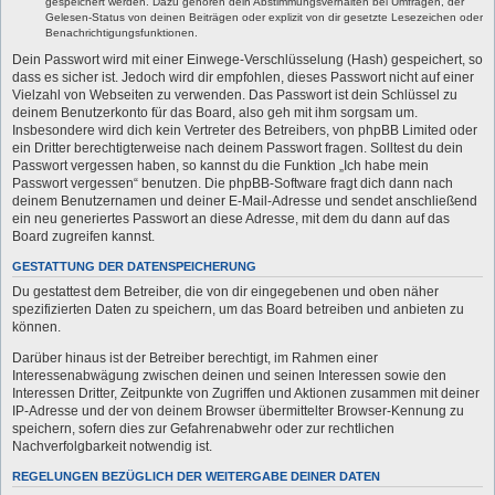
gespeichert werden. Dazu gehören dein Abstimmungsverhalten bei Umfragen, der
Gelesen-Status von deinen Beiträgen oder explizit von dir gesetzte Lesezeichen oder
Benachrichtigungsfunktionen.
Dein Passwort wird mit einer Einwege-Verschlüsselung (Hash) gespeichert, so
dass es sicher ist. Jedoch wird dir empfohlen, dieses Passwort nicht auf einer
Vielzahl von Webseiten zu verwenden. Das Passwort ist dein Schlüssel zu
deinem Benutzerkonto für das Board, also geh mit ihm sorgsam um.
Insbesondere wird dich kein Vertreter des Betreibers, von phpBB Limited oder
ein Dritter berechtigterweise nach deinem Passwort fragen. Solltest du dein
Passwort vergessen haben, so kannst du die Funktion „Ich habe mein
Passwort vergessen“ benutzen. Die phpBB-Software fragt dich dann nach
deinem Benutzernamen und deiner E-Mail-Adresse und sendet anschließend
ein neu generiertes Passwort an diese Adresse, mit dem du dann auf das
Board zugreifen kannst.
GESTATTUNG DER DATENSPEICHERUNG
Du gestattest dem Betreiber, die von dir eingegebenen und oben näher
spezifizierten Daten zu speichern, um das Board betreiben und anbieten zu
können.
Darüber hinaus ist der Betreiber berechtigt, im Rahmen einer
Interessenabwägung zwischen deinen und seinen Interessen sowie den
Interessen Dritter, Zeitpunkte von Zugriffen und Aktionen zusammen mit deiner
IP-Adresse und der von deinem Browser übermittelter Browser-Kennung zu
speichern, sofern dies zur Gefahrenabwehr oder zur rechtlichen
Nachverfolgbarkeit notwendig ist.
REGELUNGEN BEZÜGLICH DER WEITERGABE DEINER DATEN