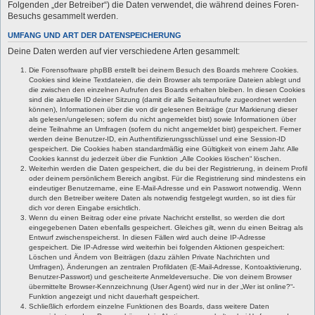
Folgenden „der Betreiber“) die Daten verwendet, die während deines Foren-
Besuchs gesammelt werden.
UMFANG UND ART DER DATENSPEICHERUNG
Deine Daten werden auf vier verschiedene Arten gesammelt:
Die Forensoftware phpBB erstellt bei deinem Besuch des Boards mehrere Cookies.
Cookies sind kleine Textdateien, die dein Browser als temporäre Dateien ablegt und
die zwischen den einzelnen Aufrufen des Boards erhalten bleiben. In diesen Cookies
sind die aktuelle ID deiner Sitzung (damit dir alle Seitenaufrufe zugeordnet werden
können), Informationen über die von dir gelesenen Beiträge (zur Markierung dieser
als gelesen/ungelesen; sofern du nicht angemeldet bist) sowie Informationen über
deine Teilnahme an Umfragen (sofern du nicht angemeldet bist) gespeichert. Ferner
werden deine Benutzer-ID, ein Authentifizierungsschlüssel und eine Session-ID
gespeichert. Die Cookies haben standardmäßig eine Gültigkeit von einem Jahr. Alle
Cookies kannst du jederzeit über die Funktion „Alle Cookies löschen“ löschen.
Weiterhin werden die Daten gespeichert, die du bei der Registrierung, in deinem Profil
oder deinem persönlichem Bereich angibst. Für die Registrierung sind mindestens ein
eindeutiger Benutzername, eine E-Mail-Adresse und ein Passwort notwendig. Wenn
durch den Betreiber weitere Daten als notwendig festgelegt wurden, so ist dies für
dich vor deren Eingabe ersichtlich.
Wenn du einen Beitrag oder eine private Nachricht erstellst, so werden die dort
eingegebenen Daten ebenfalls gespeichert. Gleiches gilt, wenn du einen Beitrag als
Entwurf zwischenspeicherst. In diesen Fällen wird auch deine IP-Adresse
gespeichert. Die IP-Adresse wird weiterhin bei folgenden Aktionen gespeichert:
Löschen und Ändern von Beiträgen (dazu zählen Private Nachrichten und
Umfragen), Änderungen an zentralen Profildaten (E-Mail-Adresse, Kontoaktivierung,
Benutzer-Passwort) und gescheiterte Anmeldeversuche. Die von deinem Browser
übermittelte Browser-Kennzeichnung (User Agent) wird nur in der „Wer ist online?“-
Funktion angezeigt und nicht dauerhaft gespeichert.
Schließlich erfordern einzelne Funktionen des Boards, dass weitere Daten