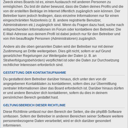
Zweck eines Boards ist es, einen Austausch mit anderen Personen zu
ermöglichen. Du bist dir daher bewusst, dass die Daten deines Profils und die
von dir erstellten Beiträge im Internet öffentlich zugänglich sein können. Der
Betreiber kann jedoch festlegen, dass einzelne Informationen nur für einen
eingeschränkten Nutzerkreis (z. B. andere registrierte Benutzer,
Administratoren etc.) zugänglich sind. Wenn du Fragen dazu hast, suche nach
entsprechenden Informationen im Forum oder kontaktiere den Betreiber. Die
E-Mail-Adresse aus deinem Profil ist dabei jedoch nur für den Betreiber und
von ihm beauftragte Personen (Administratoren) zugänglich.
Andere als die oben genannten Daten wird der Betreiber nur mit deiner
Zustimmung an Dritte weitergeben. Dies gilt nicht, sofern er auf Grund
gesetzlicher Regelungen zur Weitergabe der Daten (z. B. an
Strafverfolgungsbehörden) verpflichtet ist oder die Daten zur Durchsetzung
rechtlicher Interessen erforderlich sind.
GESTATTUNG DER KONTAKTAUFNAHME
Du gestattest dem Betreiber darüber hinaus, dich unter den von dir
angegebenen Kontaktdaten zu kontaktieren, sofern dies zur Übermittlung
zentraler Informationen über das Board erforderlich ist. Darüber hinaus dürfen
er und andere Benutzer dich kontaktieren, sofern du dies in deinem
persönlichen Bereich gestattet hast.
GELTUNGSBEREICH DIESER RICHTLINIE
Diese Richtlinie umfasst nur den Bereich der Seiten, die die phpBB-Software
umfassen. Sofern der Betreiber in anderen Bereichen seiner Software weitere
personenbezogene Daten verarbeitet, wird er dich darüber gesondert
informieren.