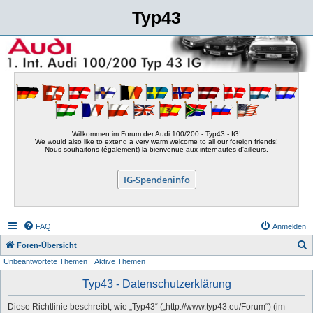
Typ43
Willkommen im Forum der Audi 100/200 - Typ43 - IG!
We would also like to extend a very warm welcome to all our foreign friends!
Nous souhaitons (également) la bienvenue aux internautes d'ailleurs.
IG-Spendeninfo
FAQ
Anmelden
S
Foren-Übersicht
Unbeantwortete Themen
Aktive Themen
u
c
Typ43 - Datenschutzerklärung
h
Diese Richtlinie beschreibt, wie „Typ43“ („http://www.typ43.eu/Forum“) (im
e