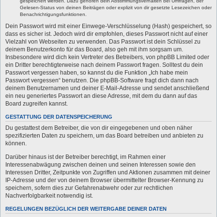
gespeichert werden. Dazu gehören dein Abstimmungsverhalten bei Umfragen, der
Gelesen-Status von deinen Beiträgen oder explizit von dir gesetzte Lesezeichen oder
Benachrichtigungsfunktionen.
Dein Passwort wird mit einer Einwege-Verschlüsselung (Hash) gespeichert, so
dass es sicher ist. Jedoch wird dir empfohlen, dieses Passwort nicht auf einer
Vielzahl von Webseiten zu verwenden. Das Passwort ist dein Schlüssel zu
deinem Benutzerkonto für das Board, also geh mit ihm sorgsam um.
Insbesondere wird dich kein Vertreter des Betreibers, von phpBB Limited oder
ein Dritter berechtigterweise nach deinem Passwort fragen. Solltest du dein
Passwort vergessen haben, so kannst du die Funktion „Ich habe mein
Passwort vergessen“ benutzen. Die phpBB-Software fragt dich dann nach
deinem Benutzernamen und deiner E-Mail-Adresse und sendet anschließend
ein neu generiertes Passwort an diese Adresse, mit dem du dann auf das
Board zugreifen kannst.
GESTATTUNG DER DATENSPEICHERUNG
Du gestattest dem Betreiber, die von dir eingegebenen und oben näher
spezifizierten Daten zu speichern, um das Board betreiben und anbieten zu
können.
Darüber hinaus ist der Betreiber berechtigt, im Rahmen einer
Interessenabwägung zwischen deinen und seinen Interessen sowie den
Interessen Dritter, Zeitpunkte von Zugriffen und Aktionen zusammen mit deiner
IP-Adresse und der von deinem Browser übermittelter Browser-Kennung zu
speichern, sofern dies zur Gefahrenabwehr oder zur rechtlichen
Nachverfolgbarkeit notwendig ist.
REGELUNGEN BEZÜGLICH DER WEITERGABE DEINER DATEN