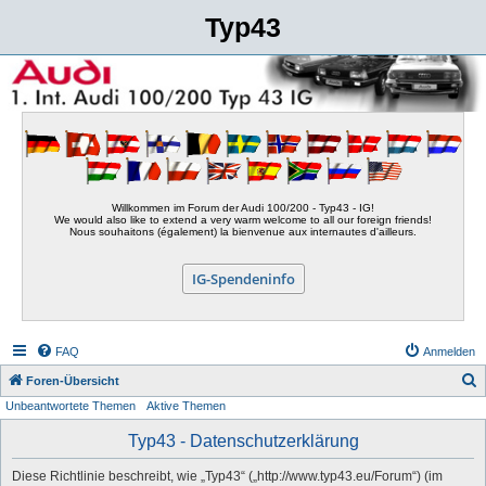
Typ43
Willkommen im Forum der Audi 100/200 - Typ43 - IG!
We would also like to extend a very warm welcome to all our foreign friends!
Nous souhaitons (également) la bienvenue aux internautes d'ailleurs.
IG-Spendeninfo
FAQ
Anmelden
S
Foren-Übersicht
Unbeantwortete Themen
Aktive Themen
u
c
Typ43 - Datenschutzerklärung
h
Diese Richtlinie beschreibt, wie „Typ43“ („http://www.typ43.eu/Forum“) (im
e