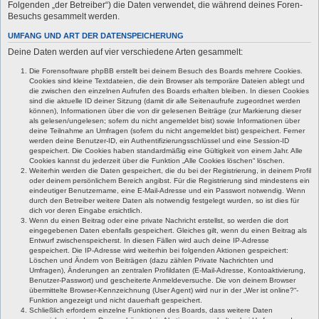
Folgenden „der Betreiber“) die Daten verwendet, die während deines Foren-
Besuchs gesammelt werden.
UMFANG UND ART DER DATENSPEICHERUNG
Deine Daten werden auf vier verschiedene Arten gesammelt:
Die Forensoftware phpBB erstellt bei deinem Besuch des Boards mehrere Cookies.
Cookies sind kleine Textdateien, die dein Browser als temporäre Dateien ablegt und
die zwischen den einzelnen Aufrufen des Boards erhalten bleiben. In diesen Cookies
sind die aktuelle ID deiner Sitzung (damit dir alle Seitenaufrufe zugeordnet werden
können), Informationen über die von dir gelesenen Beiträge (zur Markierung dieser
als gelesen/ungelesen; sofern du nicht angemeldet bist) sowie Informationen über
deine Teilnahme an Umfragen (sofern du nicht angemeldet bist) gespeichert. Ferner
werden deine Benutzer-ID, ein Authentifizierungsschlüssel und eine Session-ID
gespeichert. Die Cookies haben standardmäßig eine Gültigkeit von einem Jahr. Alle
Cookies kannst du jederzeit über die Funktion „Alle Cookies löschen“ löschen.
Weiterhin werden die Daten gespeichert, die du bei der Registrierung, in deinem Profil
oder deinem persönlichem Bereich angibst. Für die Registrierung sind mindestens ein
eindeutiger Benutzername, eine E-Mail-Adresse und ein Passwort notwendig. Wenn
durch den Betreiber weitere Daten als notwendig festgelegt wurden, so ist dies für
dich vor deren Eingabe ersichtlich.
Wenn du einen Beitrag oder eine private Nachricht erstellst, so werden die dort
eingegebenen Daten ebenfalls gespeichert. Gleiches gilt, wenn du einen Beitrag als
Entwurf zwischenspeicherst. In diesen Fällen wird auch deine IP-Adresse
gespeichert. Die IP-Adresse wird weiterhin bei folgenden Aktionen gespeichert:
Löschen und Ändern von Beiträgen (dazu zählen Private Nachrichten und
Umfragen), Änderungen an zentralen Profildaten (E-Mail-Adresse, Kontoaktivierung,
Benutzer-Passwort) und gescheiterte Anmeldeversuche. Die von deinem Browser
übermittelte Browser-Kennzeichnung (User Agent) wird nur in der „Wer ist online?“-
Funktion angezeigt und nicht dauerhaft gespeichert.
Schließlich erfordern einzelne Funktionen des Boards, dass weitere Daten