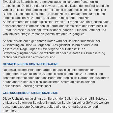
Zweck eines Boards ist es, einen Austausch mit anderen Personen zu
ermöglichen. Du bist dir daher bewusst, dass die Daten deines Profils und die
von dir erstellten Beiträge im Internet öffentlich zugänglich sein können. Der
Betreiber kann jedoch festlegen, dass einzelne Informationen nur für einen
eingeschränkten Nutzerkreis (z. B. andere registrierte Benutzer,
Administratoren etc.) zugänglich sind. Wenn du Fragen dazu hast, suche nach
entsprechenden Informationen im Forum oder kontaktiere den Betreiber. Die
E-Mail-Adresse aus deinem Profil ist dabei jedoch nur für den Betreiber und
von ihm beauftragte Personen (Administratoren) zugänglich.
Andere als die oben genannten Daten wird der Betreiber nur mit deiner
Zustimmung an Dritte weitergeben. Dies gilt nicht, sofern er auf Grund
gesetzlicher Regelungen zur Weitergabe der Daten (z. B. an
Strafverfolgungsbehörden) verpflichtet ist oder die Daten zur Durchsetzung
rechtlicher Interessen erforderlich sind.
GESTATTUNG DER KONTAKTAUFNAHME
Du gestattest dem Betreiber darüber hinaus, dich unter den von dir
angegebenen Kontaktdaten zu kontaktieren, sofern dies zur Übermittlung
zentraler Informationen über das Board erforderlich ist. Darüber hinaus dürfen
er und andere Benutzer dich kontaktieren, sofern du dies in deinem
persönlichen Bereich gestattet hast.
GELTUNGSBEREICH DIESER RICHTLINIE
Diese Richtlinie umfasst nur den Bereich der Seiten, die die phpBB-Software
umfassen. Sofern der Betreiber in anderen Bereichen seiner Software weitere
personenbezogene Daten verarbeitet, wird er dich darüber gesondert
informieren.