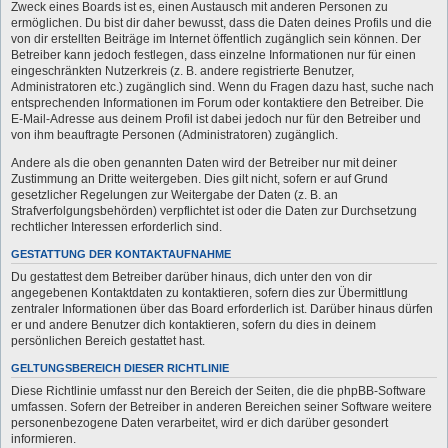
Zweck eines Boards ist es, einen Austausch mit anderen Personen zu
ermöglichen. Du bist dir daher bewusst, dass die Daten deines Profils und die
von dir erstellten Beiträge im Internet öffentlich zugänglich sein können. Der
Betreiber kann jedoch festlegen, dass einzelne Informationen nur für einen
eingeschränkten Nutzerkreis (z. B. andere registrierte Benutzer,
Administratoren etc.) zugänglich sind. Wenn du Fragen dazu hast, suche nach
entsprechenden Informationen im Forum oder kontaktiere den Betreiber. Die
E-Mail-Adresse aus deinem Profil ist dabei jedoch nur für den Betreiber und
von ihm beauftragte Personen (Administratoren) zugänglich.
Andere als die oben genannten Daten wird der Betreiber nur mit deiner
Zustimmung an Dritte weitergeben. Dies gilt nicht, sofern er auf Grund
gesetzlicher Regelungen zur Weitergabe der Daten (z. B. an
Strafverfolgungsbehörden) verpflichtet ist oder die Daten zur Durchsetzung
rechtlicher Interessen erforderlich sind.
GESTATTUNG DER KONTAKTAUFNAHME
Du gestattest dem Betreiber darüber hinaus, dich unter den von dir
angegebenen Kontaktdaten zu kontaktieren, sofern dies zur Übermittlung
zentraler Informationen über das Board erforderlich ist. Darüber hinaus dürfen
er und andere Benutzer dich kontaktieren, sofern du dies in deinem
persönlichen Bereich gestattet hast.
GELTUNGSBEREICH DIESER RICHTLINIE
Diese Richtlinie umfasst nur den Bereich der Seiten, die die phpBB-Software
umfassen. Sofern der Betreiber in anderen Bereichen seiner Software weitere
personenbezogene Daten verarbeitet, wird er dich darüber gesondert
informieren.