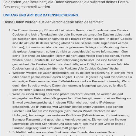
Folgenden „der Betreiber“) die Daten verwendet, die während deines Foren-
Besuchs gesammelt werden.
UMFANG UND ART DER DATENSPEICHERUNG
Deine Daten werden auf vier verschiedene Arten gesammelt:
Die Forensoftware phpBB erstellt bei deinem Besuch des Boards mehrere Cookies.
Cookies sind kleine Textdateien, die dein Browser als temporäre Dateien ablegt und
die zwischen den einzelnen Aufrufen des Boards erhalten bleiben. In diesen Cookies
sind die aktuelle ID deiner Sitzung (damit dir alle Seitenaufrufe zugeordnet werden
können), Informationen über die von dir gelesenen Beiträge (zur Markierung dieser
als gelesen/ungelesen; sofern du nicht angemeldet bist) sowie Informationen über
deine Teilnahme an Umfragen (sofern du nicht angemeldet bist) gespeichert. Ferner
werden deine Benutzer-ID, ein Authentifizierungsschlüssel und eine Session-ID
gespeichert. Die Cookies haben standardmäßig eine Gültigkeit von einem Jahr. Alle
Cookies kannst du jederzeit über die Funktion „Alle Cookies löschen“ löschen.
Weiterhin werden die Daten gespeichert, die du bei der Registrierung, in deinem Profil
oder deinem persönlichem Bereich angibst. Für die Registrierung sind mindestens ein
eindeutiger Benutzername, eine E-Mail-Adresse und ein Passwort notwendig. Wenn
durch den Betreiber weitere Daten als notwendig festgelegt wurden, so ist dies für
dich vor deren Eingabe ersichtlich.
Wenn du einen Beitrag oder eine private Nachricht erstellst, so werden die dort
eingegebenen Daten ebenfalls gespeichert. Gleiches gilt, wenn du einen Beitrag als
Entwurf zwischenspeicherst. In diesen Fällen wird auch deine IP-Adresse
gespeichert. Die IP-Adresse wird weiterhin bei folgenden Aktionen gespeichert:
Löschen und Ändern von Beiträgen (dazu zählen Private Nachrichten und
Umfragen), Änderungen an zentralen Profildaten (E-Mail-Adresse, Kontoaktivierung,
Benutzer-Passwort) und gescheiterte Anmeldeversuche. Die von deinem Browser
übermittelte Browser-Kennzeichnung (User Agent) wird nur in der „Wer ist online?“-
Funktion angezeigt und nicht dauerhaft gespeichert.
Schließlich erfordern einzelne Funktionen des Boards, dass weitere Daten