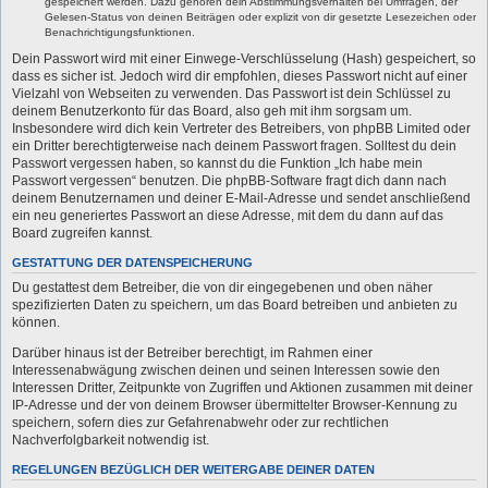
gespeichert werden. Dazu gehören dein Abstimmungsverhalten bei Umfragen, der
Gelesen-Status von deinen Beiträgen oder explizit von dir gesetzte Lesezeichen oder
Benachrichtigungsfunktionen.
Dein Passwort wird mit einer Einwege-Verschlüsselung (Hash) gespeichert, so
dass es sicher ist. Jedoch wird dir empfohlen, dieses Passwort nicht auf einer
Vielzahl von Webseiten zu verwenden. Das Passwort ist dein Schlüssel zu
deinem Benutzerkonto für das Board, also geh mit ihm sorgsam um.
Insbesondere wird dich kein Vertreter des Betreibers, von phpBB Limited oder
ein Dritter berechtigterweise nach deinem Passwort fragen. Solltest du dein
Passwort vergessen haben, so kannst du die Funktion „Ich habe mein
Passwort vergessen“ benutzen. Die phpBB-Software fragt dich dann nach
deinem Benutzernamen und deiner E-Mail-Adresse und sendet anschließend
ein neu generiertes Passwort an diese Adresse, mit dem du dann auf das
Board zugreifen kannst.
GESTATTUNG DER DATENSPEICHERUNG
Du gestattest dem Betreiber, die von dir eingegebenen und oben näher
spezifizierten Daten zu speichern, um das Board betreiben und anbieten zu
können.
Darüber hinaus ist der Betreiber berechtigt, im Rahmen einer
Interessenabwägung zwischen deinen und seinen Interessen sowie den
Interessen Dritter, Zeitpunkte von Zugriffen und Aktionen zusammen mit deiner
IP-Adresse und der von deinem Browser übermittelter Browser-Kennung zu
speichern, sofern dies zur Gefahrenabwehr oder zur rechtlichen
Nachverfolgbarkeit notwendig ist.
REGELUNGEN BEZÜGLICH DER WEITERGABE DEINER DATEN