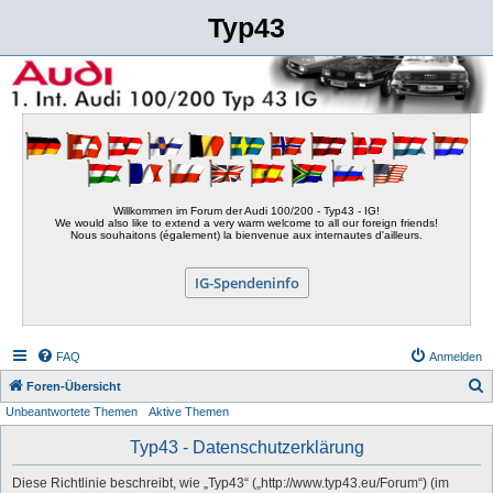
Typ43
Willkommen im Forum der Audi 100/200 - Typ43 - IG!
We would also like to extend a very warm welcome to all our foreign friends!
Nous souhaitons (également) la bienvenue aux internautes d'ailleurs.
IG-Spendeninfo
FAQ
Anmelden
S
Foren-Übersicht
Unbeantwortete Themen
Aktive Themen
u
c
Typ43 - Datenschutzerklärung
h
Diese Richtlinie beschreibt, wie „Typ43“ („http://www.typ43.eu/Forum“) (im
e