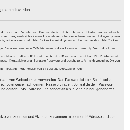
s gesammelt werden.
den einzelnen Aufrufen des Boards erhalten bleiben. In diesen Cookies sind die aktuelle
n du nicht angemeldet bist) sowie Informationen über deine Teilnahme an Umfragen (sofern
igkeit von einem Jahr. Alle Cookies kannst du jederzeit über die Funktion „Alle Cookies
eutiger Benutzername, eine E-Mail-Adresse und ein Passwort notwendig. Wenn durch den
nspeicherst. In diesen Fällen wird auch deine IP-Adresse gespeichert. Die IP-Adresse wird
dresse, Kontoaktivierung, Benutzer-Passwort) und gescheiterte Anmeldeversuche. Die von
en Beiträgen oder explizit von dir gesetzte Lesezeichen oder
ielzahl von Webseiten zu verwenden. Das Passwort ist dein Schlüssel zu
erechtigterweise nach deinem Passwort fragen. Solltest du dein Passwort
und deiner E-Mail-Adresse und sendet anschließend ein neu generiertes
unkte von Zugriffen und Aktionen zusammen mit deiner IP-Adresse und der