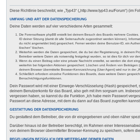
Diese Richtlinie beschreibt, wie „Typ43“ („http://www.typ43.eu/Forum“) (im
UMFANG UND ART DER DATENSPEICHERUNG
Deine Daten werden auf vier verschiedene Arten gesammelt:
Die Forensoftware phpBB erstellt bei deinem Besuch des Boards mehrere Cookies. Co
ID deiner Sitzung (damit dir alle Seitenaufrufe zugeordnet werden können), Inform
du nicht angemeldet bist) gespeichert. Ferner werden deine Benutzer-ID, ein Authen
löschen“ löschen.
Weiterhin werden die Daten gespeichert, die du bei der Registrierung, in deinem P
Betreiber weitere Daten als notwendig festgelegt wurden, so ist dies für dich vor der
Wenn du einen Beitrag oder eine private Nachricht erstellst, so werden die dort ei
weiterhin bei folgenden Aktionen gespeichert: Löschen und Ändern von Beiträgen (
deinem Browser übermittelte Browser-Kennzeichnung (User Agent) wird nur in der „We
Schließlich erfordern einzelne Funktionen des Boards, dass weitere Daten gespeic
Benachrichtigungsfunktionen.
Dein Passwort wird mit einer Einwege-Verschlüsselung (Hash) gespeichert, so
deinem Benutzerkonto für das Board, also geh mit ihm sorgsam um. Insbesonde
vergessen haben, so kannst du die Funktion „Ich habe mein Passwort verge
Passwort an diese Adresse, mit dem du dann auf das Board zugreifen kannst
GESTATTUNG DER DATENSPEICHERUNG
Du gestattest dem Betreiber, die von dir eingegebenen und oben näher spezi
Darüber hinaus ist der Betreiber berechtigt, im Rahmen einer Interessenabw
von deinem Browser übermittelter Browser-Kennung zu speichern, sofern dies
REGELUNGEN BEZÜGLICH DER WEITERGABE DEINER DATEN