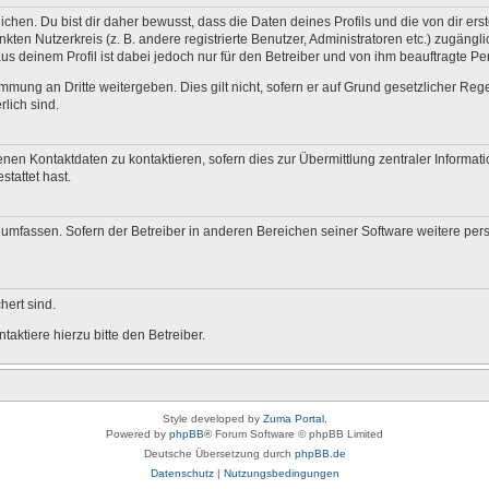
en. Du bist dir daher bewusst, dass die Daten deines Profils und die von dir erstel
nkten Nutzerkreis (z. B. andere registrierte Benutzer, Administratoren etc.) zugä
us deinem Profil ist dabei jedoch nur für den Betreiber und von ihm beauftragte P
mmung an Dritte weitergeben. Dies gilt nicht, sofern er auf Grund gesetzlicher Re
rlich sind.
nen Kontaktdaten zu kontaktieren, sofern dies zur Übermittlung zentraler Informati
stattet hast.
e umfassen. Sofern der Betreiber in anderen Bereichen seiner Software weitere pe
hert sind.
aktiere hierzu bitte den Betreiber.
Style developed by
Zuma Portal
,
Powered by
phpBB
® Forum Software © phpBB Limited
Deutsche Übersetzung durch
phpBB.de
Datenschutz
|
Nutzungsbedingungen