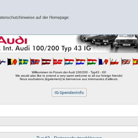
 Datenschutzhinweise auf der Homepage:
Willkommen im Forum der Audi 100/200 - Typ43 - IG!
We would also like to extend a very warm welcome to all our foreign friends!
Nous souhaitons (également) la bienvenue aux internautes d'ailleurs.
IG-Spendeninfo