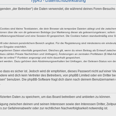
Typ43 - Datenschutzerklärung
 Folgenden „der Betreiber“) die Daten verwendet, die während deines Foren-Besuch
okies sind kleine Textdateien, die dein Browser als temporäre Dateien ablegt und die zwischen 
ationen über die von dir gelesenen Beiträge (zur Markierung dieser als gelesen/ungelesen; sofer
tifizierungsschlüssel und eine Session-ID gespeichert. Die Cookies haben standardmäßig eine Gült
rofil oder deinem persönlichem Bereich angibst. Für die Registrierung sind mindestens ein eind
en Eingabe ersichtlich.
ngegebenen Daten ebenfalls gespeichert. Gleiches gilt, wenn du einen Beitrag als Entwurf zwische
dazu zählen Private Nachrichten und Umfragen), Änderungen an zentralen Profildaten (E-Mail-A
r ist online?“-Funktion angezeigt und nicht dauerhaft gespeichert.
hert werden. Dazu gehören dein Abstimmungsverhalten bei Umfragen, der Gelesen-Status von dein
 dass es sicher ist. Jedoch wird dir empfohlen, dieses Passwort nicht auf einer V
re wird dich kein Vertreter des Betreibers, von phpBB Limited oder ein Dritter b
ssen“ benutzen. Die phpBB-Software fragt dich dann nach deinem Benutzernamen 
.
fizierten Daten zu speichern, um das Board betreiben und anbieten zu können.
ägung zwischen deinen und seinen Interessen sowie den Interessen Dritter, Zeitp
 zur Gefahrenabwehr oder zur rechtlichen Nachverfolgbarkeit notwendig ist.