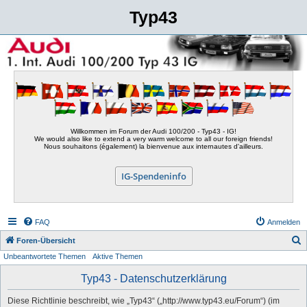
Typ43
Willkommen im Forum der Audi 100/200 - Typ43 - IG!
We would also like to extend a very warm welcome to all our foreign friends!
Nous souhaitons (également) la bienvenue aux internautes d'ailleurs.
IG-Spendeninfo
FAQ
Anmelden
S
Foren-Übersicht
Unbeantwortete Themen
Aktive Themen
u
c
Typ43 - Datenschutzerklärung
h
Diese Richtlinie beschreibt, wie „Typ43“ („http://www.typ43.eu/Forum“) (im
e