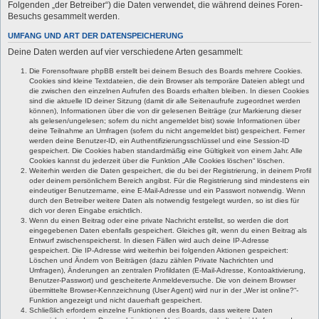
Folgenden „der Betreiber“) die Daten verwendet, die während deines Foren-
Besuchs gesammelt werden.
UMFANG UND ART DER DATENSPEICHERUNG
Deine Daten werden auf vier verschiedene Arten gesammelt:
Die Forensoftware phpBB erstellt bei deinem Besuch des Boards mehrere Cookies.
Cookies sind kleine Textdateien, die dein Browser als temporäre Dateien ablegt und
die zwischen den einzelnen Aufrufen des Boards erhalten bleiben. In diesen Cookies
sind die aktuelle ID deiner Sitzung (damit dir alle Seitenaufrufe zugeordnet werden
können), Informationen über die von dir gelesenen Beiträge (zur Markierung dieser
als gelesen/ungelesen; sofern du nicht angemeldet bist) sowie Informationen über
deine Teilnahme an Umfragen (sofern du nicht angemeldet bist) gespeichert. Ferner
werden deine Benutzer-ID, ein Authentifizierungsschlüssel und eine Session-ID
gespeichert. Die Cookies haben standardmäßig eine Gültigkeit von einem Jahr. Alle
Cookies kannst du jederzeit über die Funktion „Alle Cookies löschen“ löschen.
Weiterhin werden die Daten gespeichert, die du bei der Registrierung, in deinem Profil
oder deinem persönlichem Bereich angibst. Für die Registrierung sind mindestens ein
eindeutiger Benutzername, eine E-Mail-Adresse und ein Passwort notwendig. Wenn
durch den Betreiber weitere Daten als notwendig festgelegt wurden, so ist dies für
dich vor deren Eingabe ersichtlich.
Wenn du einen Beitrag oder eine private Nachricht erstellst, so werden die dort
eingegebenen Daten ebenfalls gespeichert. Gleiches gilt, wenn du einen Beitrag als
Entwurf zwischenspeicherst. In diesen Fällen wird auch deine IP-Adresse
gespeichert. Die IP-Adresse wird weiterhin bei folgenden Aktionen gespeichert:
Löschen und Ändern von Beiträgen (dazu zählen Private Nachrichten und
Umfragen), Änderungen an zentralen Profildaten (E-Mail-Adresse, Kontoaktivierung,
Benutzer-Passwort) und gescheiterte Anmeldeversuche. Die von deinem Browser
übermittelte Browser-Kennzeichnung (User Agent) wird nur in der „Wer ist online?“-
Funktion angezeigt und nicht dauerhaft gespeichert.
Schließlich erfordern einzelne Funktionen des Boards, dass weitere Daten