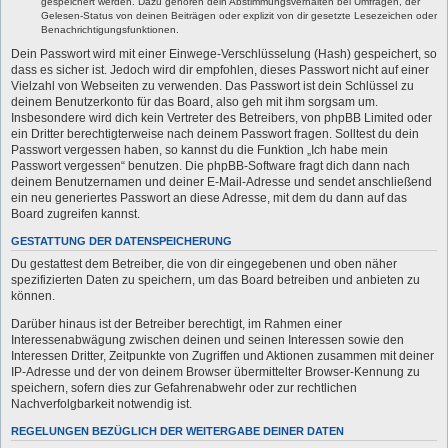
gespeichert werden. Dazu gehören dein Abstimmungsverhalten bei Umfragen, der
Gelesen-Status von deinen Beiträgen oder explizit von dir gesetzte Lesezeichen oder
Benachrichtigungsfunktionen.
Dein Passwort wird mit einer Einwege-Verschlüsselung (Hash) gespeichert, so
dass es sicher ist. Jedoch wird dir empfohlen, dieses Passwort nicht auf einer
Vielzahl von Webseiten zu verwenden. Das Passwort ist dein Schlüssel zu
deinem Benutzerkonto für das Board, also geh mit ihm sorgsam um.
Insbesondere wird dich kein Vertreter des Betreibers, von phpBB Limited oder
ein Dritter berechtigterweise nach deinem Passwort fragen. Solltest du dein
Passwort vergessen haben, so kannst du die Funktion „Ich habe mein
Passwort vergessen“ benutzen. Die phpBB-Software fragt dich dann nach
deinem Benutzernamen und deiner E-Mail-Adresse und sendet anschließend
ein neu generiertes Passwort an diese Adresse, mit dem du dann auf das
Board zugreifen kannst.
GESTATTUNG DER DATENSPEICHERUNG
Du gestattest dem Betreiber, die von dir eingegebenen und oben näher
spezifizierten Daten zu speichern, um das Board betreiben und anbieten zu
können.
Darüber hinaus ist der Betreiber berechtigt, im Rahmen einer
Interessenabwägung zwischen deinen und seinen Interessen sowie den
Interessen Dritter, Zeitpunkte von Zugriffen und Aktionen zusammen mit deiner
IP-Adresse und der von deinem Browser übermittelter Browser-Kennung zu
speichern, sofern dies zur Gefahrenabwehr oder zur rechtlichen
Nachverfolgbarkeit notwendig ist.
REGELUNGEN BEZÜGLICH DER WEITERGABE DEINER DATEN