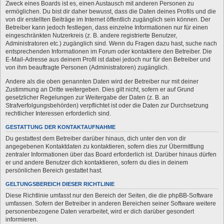
Zweck eines Boards ist es, einen Austausch mit anderen Personen zu
ermöglichen. Du bist dir daher bewusst, dass die Daten deines Profils und die
von dir erstellten Beiträge im Internet öffentlich zugänglich sein können. Der
Betreiber kann jedoch festlegen, dass einzelne Informationen nur für einen
eingeschränkten Nutzerkreis (z. B. andere registrierte Benutzer,
Administratoren etc.) zugänglich sind. Wenn du Fragen dazu hast, suche nach
entsprechenden Informationen im Forum oder kontaktiere den Betreiber. Die
E-Mail-Adresse aus deinem Profil ist dabei jedoch nur für den Betreiber und
von ihm beauftragte Personen (Administratoren) zugänglich.
Andere als die oben genannten Daten wird der Betreiber nur mit deiner
Zustimmung an Dritte weitergeben. Dies gilt nicht, sofern er auf Grund
gesetzlicher Regelungen zur Weitergabe der Daten (z. B. an
Strafverfolgungsbehörden) verpflichtet ist oder die Daten zur Durchsetzung
rechtlicher Interessen erforderlich sind.
GESTATTUNG DER KONTAKTAUFNAHME
Du gestattest dem Betreiber darüber hinaus, dich unter den von dir
angegebenen Kontaktdaten zu kontaktieren, sofern dies zur Übermittlung
zentraler Informationen über das Board erforderlich ist. Darüber hinaus dürfen
er und andere Benutzer dich kontaktieren, sofern du dies in deinem
persönlichen Bereich gestattet hast.
GELTUNGSBEREICH DIESER RICHTLINIE
Diese Richtlinie umfasst nur den Bereich der Seiten, die die phpBB-Software
umfassen. Sofern der Betreiber in anderen Bereichen seiner Software weitere
personenbezogene Daten verarbeitet, wird er dich darüber gesondert
informieren.