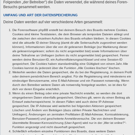
Folgenden „der Betreiber“) die Daten verwendet, die während deines Foren-
Besuchs gesammelt werden.
UMFANG UND ART DER DATENSPEICHERUNG
Deine Daten werden auf vier verschiedene Arten gesammelt:
Die Forensoftware phpBB erstellt bei deinem Besuch des Boards mehrere Cookies.
Cookies sind kleine Textdateien, die dein Browser als temporäre Dateien ablegt und
die zwischen den einzelnen Aufrufen des Boards erhalten bleiben. In diesen Cookies
sind die aktuelle ID deiner Sitzung (damit dir alle Seitenaufrufe zugeordnet werden
können), Informationen über die von dir gelesenen Beiträge (zur Markierung dieser
als gelesen/ungelesen; sofern du nicht angemeldet bist) sowie Informationen über
deine Teilnahme an Umfragen (sofern du nicht angemeldet bist) gespeichert. Ferner
werden deine Benutzer-ID, ein Authentifizierungsschlüssel und eine Session-ID
gespeichert. Die Cookies haben standardmäßig eine Gültigkeit von einem Jahr. Alle
Cookies kannst du jederzeit über die Funktion „Alle Cookies löschen“ löschen.
Weiterhin werden die Daten gespeichert, die du bei der Registrierung, in deinem Profil
oder deinem persönlichem Bereich angibst. Für die Registrierung sind mindestens ein
eindeutiger Benutzername, eine E-Mail-Adresse und ein Passwort notwendig. Wenn
durch den Betreiber weitere Daten als notwendig festgelegt wurden, so ist dies für
dich vor deren Eingabe ersichtlich.
Wenn du einen Beitrag oder eine private Nachricht erstellst, so werden die dort
eingegebenen Daten ebenfalls gespeichert. Gleiches gilt, wenn du einen Beitrag als
Entwurf zwischenspeicherst. In diesen Fällen wird auch deine IP-Adresse
gespeichert. Die IP-Adresse wird weiterhin bei folgenden Aktionen gespeichert:
Löschen und Ändern von Beiträgen (dazu zählen Private Nachrichten und
Umfragen), Änderungen an zentralen Profildaten (E-Mail-Adresse, Kontoaktivierung,
Benutzer-Passwort) und gescheiterte Anmeldeversuche. Die von deinem Browser
übermittelte Browser-Kennzeichnung (User Agent) wird nur in der „Wer ist online?“-
Funktion angezeigt und nicht dauerhaft gespeichert.
Schließlich erfordern einzelne Funktionen des Boards, dass weitere Daten