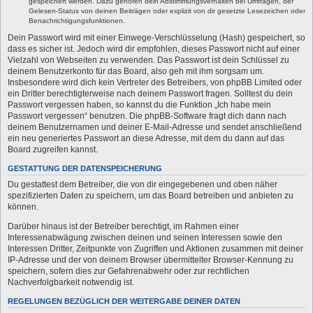
gespeichert werden. Dazu gehören dein Abstimmungsverhalten bei Umfragen, der
Gelesen-Status von deinen Beiträgen oder explizit von dir gesetzte Lesezeichen oder
Benachrichtigungsfunktionen.
Dein Passwort wird mit einer Einwege-Verschlüsselung (Hash) gespeichert, so
dass es sicher ist. Jedoch wird dir empfohlen, dieses Passwort nicht auf einer
Vielzahl von Webseiten zu verwenden. Das Passwort ist dein Schlüssel zu
deinem Benutzerkonto für das Board, also geh mit ihm sorgsam um.
Insbesondere wird dich kein Vertreter des Betreibers, von phpBB Limited oder
ein Dritter berechtigterweise nach deinem Passwort fragen. Solltest du dein
Passwort vergessen haben, so kannst du die Funktion „Ich habe mein
Passwort vergessen“ benutzen. Die phpBB-Software fragt dich dann nach
deinem Benutzernamen und deiner E-Mail-Adresse und sendet anschließend
ein neu generiertes Passwort an diese Adresse, mit dem du dann auf das
Board zugreifen kannst.
GESTATTUNG DER DATENSPEICHERUNG
Du gestattest dem Betreiber, die von dir eingegebenen und oben näher
spezifizierten Daten zu speichern, um das Board betreiben und anbieten zu
können.
Darüber hinaus ist der Betreiber berechtigt, im Rahmen einer
Interessenabwägung zwischen deinen und seinen Interessen sowie den
Interessen Dritter, Zeitpunkte von Zugriffen und Aktionen zusammen mit deiner
IP-Adresse und der von deinem Browser übermittelter Browser-Kennung zu
speichern, sofern dies zur Gefahrenabwehr oder zur rechtlichen
Nachverfolgbarkeit notwendig ist.
REGELUNGEN BEZÜGLICH DER WEITERGABE DEINER DATEN