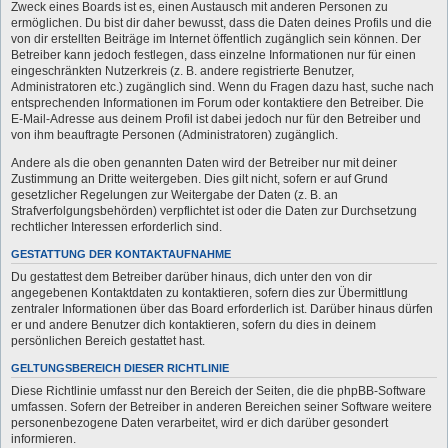
Zweck eines Boards ist es, einen Austausch mit anderen Personen zu
ermöglichen. Du bist dir daher bewusst, dass die Daten deines Profils und die
von dir erstellten Beiträge im Internet öffentlich zugänglich sein können. Der
Betreiber kann jedoch festlegen, dass einzelne Informationen nur für einen
eingeschränkten Nutzerkreis (z. B. andere registrierte Benutzer,
Administratoren etc.) zugänglich sind. Wenn du Fragen dazu hast, suche nach
entsprechenden Informationen im Forum oder kontaktiere den Betreiber. Die
E-Mail-Adresse aus deinem Profil ist dabei jedoch nur für den Betreiber und
von ihm beauftragte Personen (Administratoren) zugänglich.
Andere als die oben genannten Daten wird der Betreiber nur mit deiner
Zustimmung an Dritte weitergeben. Dies gilt nicht, sofern er auf Grund
gesetzlicher Regelungen zur Weitergabe der Daten (z. B. an
Strafverfolgungsbehörden) verpflichtet ist oder die Daten zur Durchsetzung
rechtlicher Interessen erforderlich sind.
GESTATTUNG DER KONTAKTAUFNAHME
Du gestattest dem Betreiber darüber hinaus, dich unter den von dir
angegebenen Kontaktdaten zu kontaktieren, sofern dies zur Übermittlung
zentraler Informationen über das Board erforderlich ist. Darüber hinaus dürfen
er und andere Benutzer dich kontaktieren, sofern du dies in deinem
persönlichen Bereich gestattet hast.
GELTUNGSBEREICH DIESER RICHTLINIE
Diese Richtlinie umfasst nur den Bereich der Seiten, die die phpBB-Software
umfassen. Sofern der Betreiber in anderen Bereichen seiner Software weitere
personenbezogene Daten verarbeitet, wird er dich darüber gesondert
informieren.