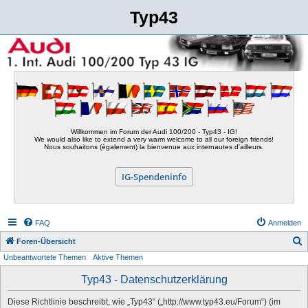
Typ43
Willkommen im Forum der Audi 100/200 - Typ43 - IG!
We would also like to extend a very warm welcome to all our foreign friends!
Nous souhaitons (également) la bienvenue aux internautes d'ailleurs.
IG-Spendeninfo
FAQ
Anmelden
S
Foren-Übersicht
Unbeantwortete Themen
Aktive Themen
u
c
Typ43 - Datenschutzerklärung
h
Diese Richtlinie beschreibt, wie „Typ43“ („http://www.typ43.eu/Forum“) (im
e