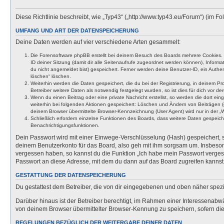
Diese Richtlinie beschreibt, wie „Typ43“ („http://www.typ43.eu/Forum“) (im
UMFANG UND ART DER DATENSPEICHERUNG
Deine Daten werden auf vier verschiedene Arten gesammelt:
Die Forensoftware phpBB erstellt bei deinem Besuch des Boards mehrere Cookies. Co
ID deiner Sitzung (damit dir alle Seitenaufrufe zugeordnet werden können), Inform
du nicht angemeldet bist) gespeichert. Ferner werden deine Benutzer-ID, ein Authen
löschen“ löschen.
Weiterhin werden die Daten gespeichert, die du bei der Registrierung, in deinem P
Betreiber weitere Daten als notwendig festgelegt wurden, so ist dies für dich vor der
Wenn du einen Beitrag oder eine private Nachricht erstellst, so werden die dort ei
weiterhin bei folgenden Aktionen gespeichert: Löschen und Ändern von Beiträgen (
deinem Browser übermittelte Browser-Kennzeichnung (User Agent) wird nur in der „We
Schließlich erfordern einzelne Funktionen des Boards, dass weitere Daten gespeic
Benachrichtigungsfunktionen.
Dein Passwort wird mit einer Einwege-Verschlüsselung (Hash) gespeichert, so
deinem Benutzerkonto für das Board, also geh mit ihm sorgsam um. Insbesonde
vergessen haben, so kannst du die Funktion „Ich habe mein Passwort verge
Passwort an diese Adresse, mit dem du dann auf das Board zugreifen kannst
GESTATTUNG DER DATENSPEICHERUNG
Du gestattest dem Betreiber, die von dir eingegebenen und oben näher spezi
Darüber hinaus ist der Betreiber berechtigt, im Rahmen einer Interessenabw
von deinem Browser übermittelter Browser-Kennung zu speichern, sofern dies
REGELUNGEN BEZÜGLICH DER WEITERGABE DEINER DATEN