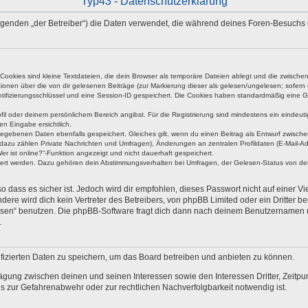
Typ43 - Datenschutzerklärung
 Folgenden „der Betreiber“) die Daten verwendet, die während deines Foren-Besuch
okies sind kleine Textdateien, die dein Browser als temporäre Dateien ablegt und die zwischen 
ationen über die von dir gelesenen Beiträge (zur Markierung dieser als gelesen/ungelesen; sofer
tifizierungsschlüssel und eine Session-ID gespeichert. Die Cookies haben standardmäßig eine Gült
rofil oder deinem persönlichem Bereich angibst. Für die Registrierung sind mindestens ein eind
en Eingabe ersichtlich.
ngegebenen Daten ebenfalls gespeichert. Gleiches gilt, wenn du einen Beitrag als Entwurf zwische
dazu zählen Private Nachrichten und Umfragen), Änderungen an zentralen Profildaten (E-Mail-A
r ist online?“-Funktion angezeigt und nicht dauerhaft gespeichert.
hert werden. Dazu gehören dein Abstimmungsverhalten bei Umfragen, der Gelesen-Status von dein
 dass es sicher ist. Jedoch wird dir empfohlen, dieses Passwort nicht auf einer V
re wird dich kein Vertreter des Betreibers, von phpBB Limited oder ein Dritter b
ssen“ benutzen. Die phpBB-Software fragt dich dann nach deinem Benutzernamen 
.
fizierten Daten zu speichern, um das Board betreiben und anbieten zu können.
ägung zwischen deinen und seinen Interessen sowie den Interessen Dritter, Zeitp
 zur Gefahrenabwehr oder zur rechtlichen Nachverfolgbarkeit notwendig ist.