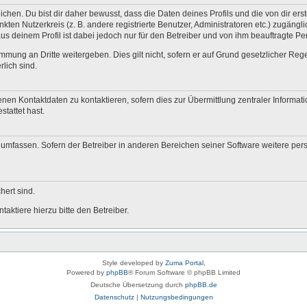
en. Du bist dir daher bewusst, dass die Daten deines Profils und die von dir erstel
nkten Nutzerkreis (z. B. andere registrierte Benutzer, Administratoren etc.) zugä
us deinem Profil ist dabei jedoch nur für den Betreiber und von ihm beauftragte P
mmung an Dritte weitergeben. Dies gilt nicht, sofern er auf Grund gesetzlicher Re
rlich sind.
nen Kontaktdaten zu kontaktieren, sofern dies zur Übermittlung zentraler Informati
stattet hast.
e umfassen. Sofern der Betreiber in anderen Bereichen seiner Software weitere pe
hert sind.
aktiere hierzu bitte den Betreiber.
Style developed by
Zuma Portal
,
Powered by
phpBB
® Forum Software © phpBB Limited
Deutsche Übersetzung durch
phpBB.de
Datenschutz
|
Nutzungsbedingungen