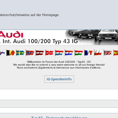
 Datenschutzhinweise auf der Homepage:
Willkommen im Forum der Audi 100/200 - Typ43 - IG!
We would also like to extend a very warm welcome to all our foreign friends!
Nous souhaitons (également) la bienvenue aux internautes d'ailleurs.
IG-Spendeninfo