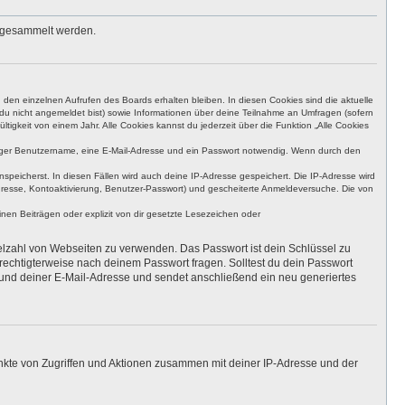
s gesammelt werden.
den einzelnen Aufrufen des Boards erhalten bleiben. In diesen Cookies sind die aktuelle
n du nicht angemeldet bist) sowie Informationen über deine Teilnahme an Umfragen (sofern
igkeit von einem Jahr. Alle Cookies kannst du jederzeit über die Funktion „Alle Cookies
eutiger Benutzername, eine E-Mail-Adresse und ein Passwort notwendig. Wenn durch den
nspeicherst. In diesen Fällen wird auch deine IP-Adresse gespeichert. Die IP-Adresse wird
dresse, Kontoaktivierung, Benutzer-Passwort) und gescheiterte Anmeldeversuche. Die von
en Beiträgen oder explizit von dir gesetzte Lesezeichen oder
ielzahl von Webseiten zu verwenden. Das Passwort ist dein Schlüssel zu
erechtigterweise nach deinem Passwort fragen. Solltest du dein Passwort
und deiner E-Mail-Adresse und sendet anschließend ein neu generiertes
unkte von Zugriffen und Aktionen zusammen mit deiner IP-Adresse und der