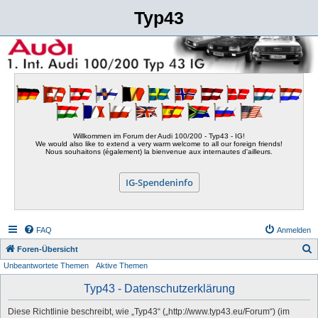
Typ43
Willkommen im Forum der Audi 100/200 - Typ43 - IG!
We would also like to extend a very warm welcome to all our foreign friends!
Nous souhaitons (également) la bienvenue aux internautes d'ailleurs.
IG-Spendeninfo
FAQ
Anmelden
S
Foren-Übersicht
Unbeantwortete Themen
Aktive Themen
u
c
Typ43 - Datenschutzerklärung
h
Diese Richtlinie beschreibt, wie „Typ43“ („http://www.typ43.eu/Forum“) (im
e