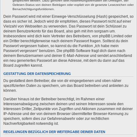
gespeichert werden. Dazu gehören dein Abstimmungsverhalten bei Umfragen, der
Gelesen-Status von deinen Beiträgen oder explizit von dir gesetzte Lesezeichen oder
Benachrichtigungsfunktionen.
Dein Passwort wird mit einer Einwege-Verschlüsselung (Hash) gespeichert, so
dass es sicher ist. Jedoch wird dir empfohlen, dieses Passwort nicht auf einer
Vielzahl von Webseiten zu verwenden. Das Passwort ist dein Schlüssel zu
deinem Benutzerkonto für das Board, also geh mit ihm sorgsam um.
Insbesondere wird dich kein Vertreter des Betreibers, von phpBB Limited oder
ein Dritter berechtigterweise nach deinem Passwort fragen. Solltest du dein
Passwort vergessen haben, so kannst du die Funktion „Ich habe mein
Passwort vergessen“ benutzen. Die phpBB-Software fragt dich dann nach
deinem Benutzernamen und deiner E-Mail-Adresse und sendet anschließend
ein neu generiertes Passwort an diese Adresse, mit dem du dann auf das
Board zugreifen kannst.
GESTATTUNG DER DATENSPEICHERUNG
Du gestattest dem Betreiber, die von dir eingegebenen und oben näher
spezifizierten Daten zu speichern, um das Board betreiben und anbieten zu
können.
Darüber hinaus ist der Betreiber berechtigt, im Rahmen einer
Interessenabwägung zwischen deinen und seinen Interessen sowie den
Interessen Dritter, Zeitpunkte von Zugriffen und Aktionen zusammen mit deiner
IP-Adresse und der von deinem Browser übermittelter Browser-Kennung zu
speichern, sofern dies zur Gefahrenabwehr oder zur rechtlichen
Nachverfolgbarkeit notwendig ist.
REGELUNGEN BEZÜGLICH DER WEITERGABE DEINER DATEN