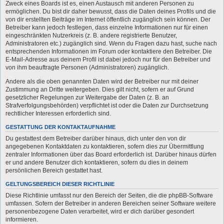
Zweck eines Boards ist es, einen Austausch mit anderen Personen zu
ermöglichen. Du bist dir daher bewusst, dass die Daten deines Profils und die
von dir erstellten Beiträge im Internet öffentlich zugänglich sein können. Der
Betreiber kann jedoch festlegen, dass einzelne Informationen nur für einen
eingeschränkten Nutzerkreis (z. B. andere registrierte Benutzer,
Administratoren etc.) zugänglich sind. Wenn du Fragen dazu hast, suche nach
entsprechenden Informationen im Forum oder kontaktiere den Betreiber. Die
E-Mail-Adresse aus deinem Profil ist dabei jedoch nur für den Betreiber und
von ihm beauftragte Personen (Administratoren) zugänglich.
Andere als die oben genannten Daten wird der Betreiber nur mit deiner
Zustimmung an Dritte weitergeben. Dies gilt nicht, sofern er auf Grund
gesetzlicher Regelungen zur Weitergabe der Daten (z. B. an
Strafverfolgungsbehörden) verpflichtet ist oder die Daten zur Durchsetzung
rechtlicher Interessen erforderlich sind.
GESTATTUNG DER KONTAKTAUFNAHME
Du gestattest dem Betreiber darüber hinaus, dich unter den von dir
angegebenen Kontaktdaten zu kontaktieren, sofern dies zur Übermittlung
zentraler Informationen über das Board erforderlich ist. Darüber hinaus dürfen
er und andere Benutzer dich kontaktieren, sofern du dies in deinem
persönlichen Bereich gestattet hast.
GELTUNGSBEREICH DIESER RICHTLINIE
Diese Richtlinie umfasst nur den Bereich der Seiten, die die phpBB-Software
umfassen. Sofern der Betreiber in anderen Bereichen seiner Software weitere
personenbezogene Daten verarbeitet, wird er dich darüber gesondert
informieren.