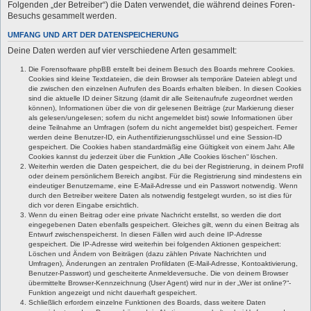
Folgenden „der Betreiber“) die Daten verwendet, die während deines Foren-
Besuchs gesammelt werden.
UMFANG UND ART DER DATENSPEICHERUNG
Deine Daten werden auf vier verschiedene Arten gesammelt:
Die Forensoftware phpBB erstellt bei deinem Besuch des Boards mehrere Cookies.
Cookies sind kleine Textdateien, die dein Browser als temporäre Dateien ablegt und
die zwischen den einzelnen Aufrufen des Boards erhalten bleiben. In diesen Cookies
sind die aktuelle ID deiner Sitzung (damit dir alle Seitenaufrufe zugeordnet werden
können), Informationen über die von dir gelesenen Beiträge (zur Markierung dieser
als gelesen/ungelesen; sofern du nicht angemeldet bist) sowie Informationen über
deine Teilnahme an Umfragen (sofern du nicht angemeldet bist) gespeichert. Ferner
werden deine Benutzer-ID, ein Authentifizierungsschlüssel und eine Session-ID
gespeichert. Die Cookies haben standardmäßig eine Gültigkeit von einem Jahr. Alle
Cookies kannst du jederzeit über die Funktion „Alle Cookies löschen“ löschen.
Weiterhin werden die Daten gespeichert, die du bei der Registrierung, in deinem Profil
oder deinem persönlichem Bereich angibst. Für die Registrierung sind mindestens ein
eindeutiger Benutzername, eine E-Mail-Adresse und ein Passwort notwendig. Wenn
durch den Betreiber weitere Daten als notwendig festgelegt wurden, so ist dies für
dich vor deren Eingabe ersichtlich.
Wenn du einen Beitrag oder eine private Nachricht erstellst, so werden die dort
eingegebenen Daten ebenfalls gespeichert. Gleiches gilt, wenn du einen Beitrag als
Entwurf zwischenspeicherst. In diesen Fällen wird auch deine IP-Adresse
gespeichert. Die IP-Adresse wird weiterhin bei folgenden Aktionen gespeichert:
Löschen und Ändern von Beiträgen (dazu zählen Private Nachrichten und
Umfragen), Änderungen an zentralen Profildaten (E-Mail-Adresse, Kontoaktivierung,
Benutzer-Passwort) und gescheiterte Anmeldeversuche. Die von deinem Browser
übermittelte Browser-Kennzeichnung (User Agent) wird nur in der „Wer ist online?“-
Funktion angezeigt und nicht dauerhaft gespeichert.
Schließlich erfordern einzelne Funktionen des Boards, dass weitere Daten