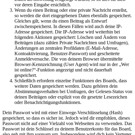
vor deren Eingabe ersichtlich.
Wenn du einen Beitrag oder eine private Nachricht erstellst,
so werden die dort eingegebenen Daten ebenfalls gespeichert.
Gleiches gilt, wenn du einen Beitrag als Entwurf
zwischenspeicherst. In diesen Fällen wird auch deine IP-
Adresse gespeichert. Die IP-Adresse wird weiterhin bei
folgenden Aktionen gespeichert: Löschen und Ändern von
Beiträgen (dazu zählen Private Nachrichten und Umfragen),
Änderungen an zentralen Profildaten (E-Mail-Adresse,
Kontoaktivierung, Benutzer-Passwort) und gescheiterte
Anmeldeversuche. Die von deinem Browser übermittelte
Browser-Kennzeichnung (User Agent) wird nur in der „Wer
ist online?“-Funktion angezeigt und nicht dauerhaft
gespeichert.
Schließlich erfordern einzelne Funktionen des Boards, dass
weitere Daten gespeichert werden. Dazu gehören dein
Abstimmungsverhalten bei Umfragen, der Gelesen-Status von
deinen Beiträgen oder explizit von dir gesetzte Lesezeichen
oder Benachrichtigungsfunktionen.
Dein Passwort wird mit einer Einwege-Verschlüsselung (Hash)
gespeichert, so dass es sicher ist. Jedoch wird dir empfohlen, dieses
Passwort nicht auf einer Vielzahl von Webseiten zu verwenden. Das
Passwort ist dein Schlüssel zu deinem Benutzerkonto für das Board,
also geh mit ihm sorgsam um. Insbesondere wird dich kein Vertreter