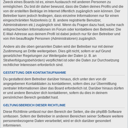
Zweck eines Boards ist es, einen Austausch mit anderen Personen zu
ermöglichen. Du bist dir daher bewusst, dass die Daten deines Profils und die
von dir erstellten Beiträge im Internet öffentlich zugänglich sein können. Der
Betreiber kann jedoch festlegen, dass einzelne Informationen nur für einen
eingeschränkten Nutzerkreis (z. B. andere registrierte Benutzer,
Administratoren etc.) zugänglich sind. Wenn du Fragen dazu hast, suche nach
entsprechenden Informationen im Forum oder kontaktiere den Betreiber. Die
E-Mail-Adresse aus deinem Profil ist dabei jedoch nur für den Betreiber und
von ihm beauftragte Personen (Administratoren) zugänglich.
Andere als die oben genannten Daten wird der Betreiber nur mit deiner
Zustimmung an Dritte weitergeben. Dies gilt nicht, sofern er auf Grund
gesetzlicher Regelungen zur Weitergabe der Daten (z. B. an
Strafverfolgungsbehörden) verpflichtet ist oder die Daten zur Durchsetzung
rechtlicher Interessen erforderlich sind.
GESTATTUNG DER KONTAKTAUFNAHME
Du gestattest dem Betreiber darüber hinaus, dich unter den von dir
angegebenen Kontaktdaten zu kontaktieren, sofern dies zur Übermittlung
zentraler Informationen über das Board erforderlich ist. Darüber hinaus dürfen
er und andere Benutzer dich kontaktieren, sofern du dies in deinem
persönlichen Bereich gestattet hast.
GELTUNGSBEREICH DIESER RICHTLINIE
Diese Richtlinie umfasst nur den Bereich der Seiten, die die phpBB-Software
umfassen. Sofern der Betreiber in anderen Bereichen seiner Software weitere
personenbezogene Daten verarbeitet, wird er dich darüber gesondert
informieren.