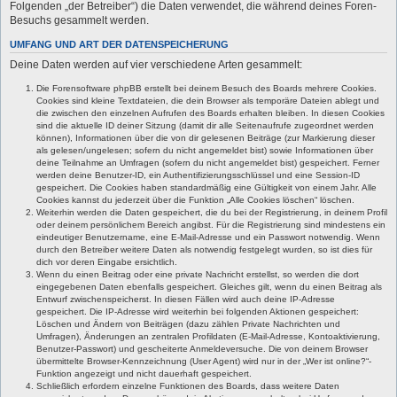
Folgenden „der Betreiber“) die Daten verwendet, die während deines Foren-
Besuchs gesammelt werden.
UMFANG UND ART DER DATENSPEICHERUNG
Deine Daten werden auf vier verschiedene Arten gesammelt:
Die Forensoftware phpBB erstellt bei deinem Besuch des Boards mehrere Cookies.
Cookies sind kleine Textdateien, die dein Browser als temporäre Dateien ablegt und
die zwischen den einzelnen Aufrufen des Boards erhalten bleiben. In diesen Cookies
sind die aktuelle ID deiner Sitzung (damit dir alle Seitenaufrufe zugeordnet werden
können), Informationen über die von dir gelesenen Beiträge (zur Markierung dieser
als gelesen/ungelesen; sofern du nicht angemeldet bist) sowie Informationen über
deine Teilnahme an Umfragen (sofern du nicht angemeldet bist) gespeichert. Ferner
werden deine Benutzer-ID, ein Authentifizierungsschlüssel und eine Session-ID
gespeichert. Die Cookies haben standardmäßig eine Gültigkeit von einem Jahr. Alle
Cookies kannst du jederzeit über die Funktion „Alle Cookies löschen“ löschen.
Weiterhin werden die Daten gespeichert, die du bei der Registrierung, in deinem Profil
oder deinem persönlichem Bereich angibst. Für die Registrierung sind mindestens ein
eindeutiger Benutzername, eine E-Mail-Adresse und ein Passwort notwendig. Wenn
durch den Betreiber weitere Daten als notwendig festgelegt wurden, so ist dies für
dich vor deren Eingabe ersichtlich.
Wenn du einen Beitrag oder eine private Nachricht erstellst, so werden die dort
eingegebenen Daten ebenfalls gespeichert. Gleiches gilt, wenn du einen Beitrag als
Entwurf zwischenspeicherst. In diesen Fällen wird auch deine IP-Adresse
gespeichert. Die IP-Adresse wird weiterhin bei folgenden Aktionen gespeichert:
Löschen und Ändern von Beiträgen (dazu zählen Private Nachrichten und
Umfragen), Änderungen an zentralen Profildaten (E-Mail-Adresse, Kontoaktivierung,
Benutzer-Passwort) und gescheiterte Anmeldeversuche. Die von deinem Browser
übermittelte Browser-Kennzeichnung (User Agent) wird nur in der „Wer ist online?“-
Funktion angezeigt und nicht dauerhaft gespeichert.
Schließlich erfordern einzelne Funktionen des Boards, dass weitere Daten