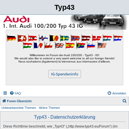
Typ43
Willkommen im Forum der Audi 100/200 - Typ43 - IG!
We would also like to extend a very warm welcome to all our foreign friends!
Nous souhaitons (également) la bienvenue aux internautes d'ailleurs.
IG-Spendeninfo
FAQ
Anmelden
S
Foren-Übersicht
Unbeantwortete Themen
Aktive Themen
u
c
Typ43 - Datenschutzerklärung
h
Diese Richtlinie beschreibt, wie „Typ43“ („http://www.typ43.eu/Forum“) (im
e