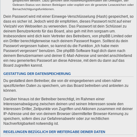
gespeichert werden. Dazu gehören dein Abstimmungsverhalten bei Umfragen, der
Gelesen-Status von deinen Beiträgen oder explizit von dir gesetzte Lesezeichen oder
Benachrichtigungsfunktionen.
Dein Passwort wird mit einer Einwege-Verschlüsselung (Hash) gespeichert, so
dass es sicher ist. Jedoch wird dir empfohlen, dieses Passwort nicht auf einer
Vielzahl von Webseiten zu verwenden. Das Passwort ist dein Schlüssel zu
deinem Benutzerkonto für das Board, also geh mit ihm sorgsam um.
Insbesondere wird dich kein Vertreter des Betreibers, von phpBB Limited oder
ein Dritter berechtigterweise nach deinem Passwort fragen. Solltest du dein
Passwort vergessen haben, so kannst du die Funktion „Ich habe mein
Passwort vergessen“ benutzen. Die phpBB-Software fragt dich dann nach
deinem Benutzernamen und deiner E-Mail-Adresse und sendet anschließend
ein neu generiertes Passwort an diese Adresse, mit dem du dann auf das
Board zugreifen kannst.
GESTATTUNG DER DATENSPEICHERUNG
Du gestattest dem Betreiber, die von dir eingegebenen und oben näher
spezifizierten Daten zu speichern, um das Board betreiben und anbieten zu
können.
Darüber hinaus ist der Betreiber berechtigt, im Rahmen einer
Interessenabwägung zwischen deinen und seinen Interessen sowie den
Interessen Dritter, Zeitpunkte von Zugriffen und Aktionen zusammen mit deiner
IP-Adresse und der von deinem Browser übermittelter Browser-Kennung zu
speichern, sofern dies zur Gefahrenabwehr oder zur rechtlichen
Nachverfolgbarkeit notwendig ist.
REGELUNGEN BEZÜGLICH DER WEITERGABE DEINER DATEN