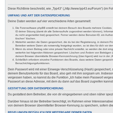
Diese Richtlinie beschreibt, wie „Typ43“ („http://www.typ43.eu/Forum“) (im
UMFANG UND ART DER DATENSPEICHERUNG
Deine Daten werden auf vier verschiedene Arten gesammelt:
Die Forensoftware phpBB erstellt bei deinem Besuch des Boards mehrere Cookies. Co
ID deiner Sitzung (damit dir alle Seitenaufrufe zugeordnet werden können), Inform
du nicht angemeldet bist) gespeichert. Ferner werden deine Benutzer-ID, ein Authen
löschen“ löschen.
Weiterhin werden die Daten gespeichert, die du bei der Registrierung, in deinem P
Betreiber weitere Daten als notwendig festgelegt wurden, so ist dies für dich vor der
Wenn du einen Beitrag oder eine private Nachricht erstellst, so werden die dort ei
weiterhin bei folgenden Aktionen gespeichert: Löschen und Ändern von Beiträgen (
deinem Browser übermittelte Browser-Kennzeichnung (User Agent) wird nur in der „We
Schließlich erfordern einzelne Funktionen des Boards, dass weitere Daten gespeic
Benachrichtigungsfunktionen.
Dein Passwort wird mit einer Einwege-Verschlüsselung (Hash) gespeichert, so
deinem Benutzerkonto für das Board, also geh mit ihm sorgsam um. Insbesonde
vergessen haben, so kannst du die Funktion „Ich habe mein Passwort verge
Passwort an diese Adresse, mit dem du dann auf das Board zugreifen kannst
GESTATTUNG DER DATENSPEICHERUNG
Du gestattest dem Betreiber, die von dir eingegebenen und oben näher spezi
Darüber hinaus ist der Betreiber berechtigt, im Rahmen einer Interessenabw
von deinem Browser übermittelter Browser-Kennung zu speichern, sofern dies
REGELUNGEN BEZÜGLICH DER WEITERGABE DEINER DATEN