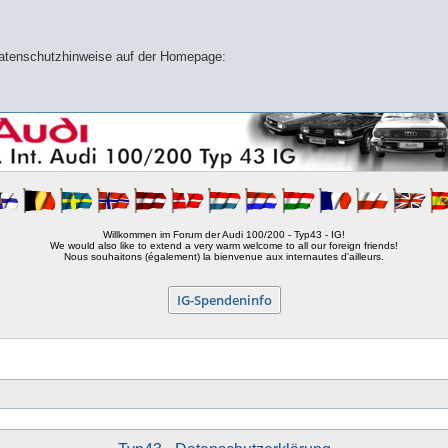
 Datenschutzhinweise auf der Homepage:
Willkommen im Forum der Audi 100/200 - Typ43 - IG!
We would also like to extend a very warm welcome to all our foreign friends!
Nous souhaitons (également) la bienvenue aux internautes d'ailleurs.
IG-Spendeninfo