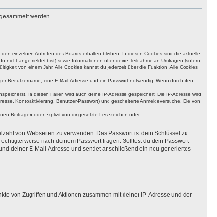
s gesammelt werden.
den einzelnen Aufrufen des Boards erhalten bleiben. In diesen Cookies sind die aktuelle
n du nicht angemeldet bist) sowie Informationen über deine Teilnahme an Umfragen (sofern
igkeit von einem Jahr. Alle Cookies kannst du jederzeit über die Funktion „Alle Cookies
eutiger Benutzername, eine E-Mail-Adresse und ein Passwort notwendig. Wenn durch den
nspeicherst. In diesen Fällen wird auch deine IP-Adresse gespeichert. Die IP-Adresse wird
dresse, Kontoaktivierung, Benutzer-Passwort) und gescheiterte Anmeldeversuche. Die von
en Beiträgen oder explizit von dir gesetzte Lesezeichen oder
ielzahl von Webseiten zu verwenden. Das Passwort ist dein Schlüssel zu
erechtigterweise nach deinem Passwort fragen. Solltest du dein Passwort
und deiner E-Mail-Adresse und sendet anschließend ein neu generiertes
unkte von Zugriffen und Aktionen zusammen mit deiner IP-Adresse und der