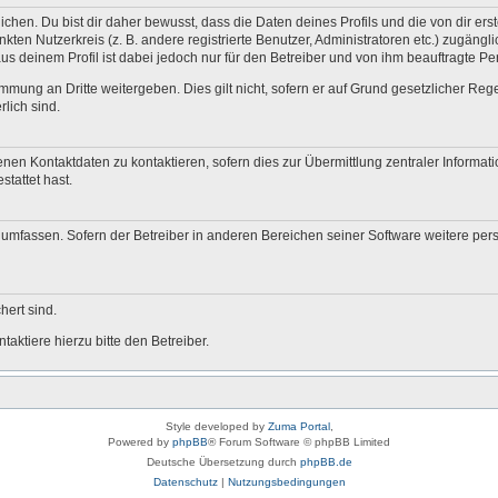
en. Du bist dir daher bewusst, dass die Daten deines Profils und die von dir erstel
nkten Nutzerkreis (z. B. andere registrierte Benutzer, Administratoren etc.) zugä
us deinem Profil ist dabei jedoch nur für den Betreiber und von ihm beauftragte P
mmung an Dritte weitergeben. Dies gilt nicht, sofern er auf Grund gesetzlicher Re
rlich sind.
nen Kontaktdaten zu kontaktieren, sofern dies zur Übermittlung zentraler Informati
stattet hast.
e umfassen. Sofern der Betreiber in anderen Bereichen seiner Software weitere pe
hert sind.
aktiere hierzu bitte den Betreiber.
Style developed by
Zuma Portal
,
Powered by
phpBB
® Forum Software © phpBB Limited
Deutsche Übersetzung durch
phpBB.de
Datenschutz
|
Nutzungsbedingungen