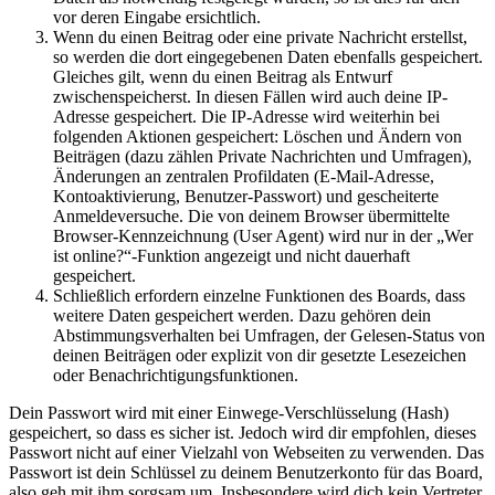
vor deren Eingabe ersichtlich.
Wenn du einen Beitrag oder eine private Nachricht erstellst,
so werden die dort eingegebenen Daten ebenfalls gespeichert.
Gleiches gilt, wenn du einen Beitrag als Entwurf
zwischenspeicherst. In diesen Fällen wird auch deine IP-
Adresse gespeichert. Die IP-Adresse wird weiterhin bei
folgenden Aktionen gespeichert: Löschen und Ändern von
Beiträgen (dazu zählen Private Nachrichten und Umfragen),
Änderungen an zentralen Profildaten (E-Mail-Adresse,
Kontoaktivierung, Benutzer-Passwort) und gescheiterte
Anmeldeversuche. Die von deinem Browser übermittelte
Browser-Kennzeichnung (User Agent) wird nur in der „Wer
ist online?“-Funktion angezeigt und nicht dauerhaft
gespeichert.
Schließlich erfordern einzelne Funktionen des Boards, dass
weitere Daten gespeichert werden. Dazu gehören dein
Abstimmungsverhalten bei Umfragen, der Gelesen-Status von
deinen Beiträgen oder explizit von dir gesetzte Lesezeichen
oder Benachrichtigungsfunktionen.
Dein Passwort wird mit einer Einwege-Verschlüsselung (Hash)
gespeichert, so dass es sicher ist. Jedoch wird dir empfohlen, dieses
Passwort nicht auf einer Vielzahl von Webseiten zu verwenden. Das
Passwort ist dein Schlüssel zu deinem Benutzerkonto für das Board,
also geh mit ihm sorgsam um. Insbesondere wird dich kein Vertreter