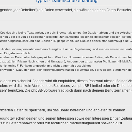
Typ43 - Datenschutzerklärung
 Folgenden „der Betreiber“) die Daten verwendet, die während deines Foren-Besuch
okies sind kleine Textdateien, die dein Browser als temporäre Dateien ablegt und die zwischen 
ationen über die von dir gelesenen Beiträge (zur Markierung dieser als gelesen/ungelesen; sofer
tifizierungsschlüssel und eine Session-ID gespeichert. Die Cookies haben standardmäßig eine Gült
rofil oder deinem persönlichem Bereich angibst. Für die Registrierung sind mindestens ein eind
en Eingabe ersichtlich.
ngegebenen Daten ebenfalls gespeichert. Gleiches gilt, wenn du einen Beitrag als Entwurf zwische
dazu zählen Private Nachrichten und Umfragen), Änderungen an zentralen Profildaten (E-Mail-A
r ist online?“-Funktion angezeigt und nicht dauerhaft gespeichert.
hert werden. Dazu gehören dein Abstimmungsverhalten bei Umfragen, der Gelesen-Status von dein
 dass es sicher ist. Jedoch wird dir empfohlen, dieses Passwort nicht auf einer V
re wird dich kein Vertreter des Betreibers, von phpBB Limited oder ein Dritter b
ssen“ benutzen. Die phpBB-Software fragt dich dann nach deinem Benutzernamen 
.
fizierten Daten zu speichern, um das Board betreiben und anbieten zu können.
ägung zwischen deinen und seinen Interessen sowie den Interessen Dritter, Zeitp
 zur Gefahrenabwehr oder zur rechtlichen Nachverfolgbarkeit notwendig ist.