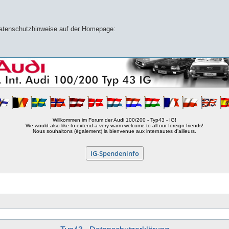
 Datenschutzhinweise auf der Homepage:
Willkommen im Forum der Audi 100/200 - Typ43 - IG!
We would also like to extend a very warm welcome to all our foreign friends!
Nous souhaitons (également) la bienvenue aux internautes d'ailleurs.
IG-Spendeninfo