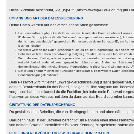
Diese Richtlinie beschreibt, wie „Typ43“ („http://www.typ43.eu/Forum“) (im
UMFANG UND ART DER DATENSPEICHERUNG
Deine Daten werden auf vier verschiedene Arten gesammelt:
Die Forensoftware phpBB erstellt bei deinem Besuch des Boards mehrere Cookies. Co
ID deiner Sitzung (damit dir alle Seitenaufrufe zugeordnet werden können), Inform
du nicht angemeldet bist) gespeichert. Ferner werden deine Benutzer-ID, ein Authen
löschen“ löschen.
Weiterhin werden die Daten gespeichert, die du bei der Registrierung, in deinem P
Betreiber weitere Daten als notwendig festgelegt wurden, so ist dies für dich vor der
Wenn du einen Beitrag oder eine private Nachricht erstellst, so werden die dort ei
weiterhin bei folgenden Aktionen gespeichert: Löschen und Ändern von Beiträgen (
deinem Browser übermittelte Browser-Kennzeichnung (User Agent) wird nur in der „We
Schließlich erfordern einzelne Funktionen des Boards, dass weitere Daten gespeic
Benachrichtigungsfunktionen.
Dein Passwort wird mit einer Einwege-Verschlüsselung (Hash) gespeichert, so
deinem Benutzerkonto für das Board, also geh mit ihm sorgsam um. Insbesonde
vergessen haben, so kannst du die Funktion „Ich habe mein Passwort verge
Passwort an diese Adresse, mit dem du dann auf das Board zugreifen kannst
GESTATTUNG DER DATENSPEICHERUNG
Du gestattest dem Betreiber, die von dir eingegebenen und oben näher spezi
Darüber hinaus ist der Betreiber berechtigt, im Rahmen einer Interessenabw
von deinem Browser übermittelter Browser-Kennung zu speichern, sofern dies
REGELUNGEN BEZÜGLICH DER WEITERGABE DEINER DATEN