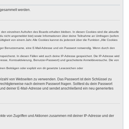
s gesammelt werden.
den einzelnen Aufrufen des Boards erhalten bleiben. In diesen Cookies sind die aktuelle
n du nicht angemeldet bist) sowie Informationen über deine Teilnahme an Umfragen (sofern
igkeit von einem Jahr. Alle Cookies kannst du jederzeit über die Funktion „Alle Cookies
eutiger Benutzername, eine E-Mail-Adresse und ein Passwort notwendig. Wenn durch den
nspeicherst. In diesen Fällen wird auch deine IP-Adresse gespeichert. Die IP-Adresse wird
dresse, Kontoaktivierung, Benutzer-Passwort) und gescheiterte Anmeldeversuche. Die von
en Beiträgen oder explizit von dir gesetzte Lesezeichen oder
ielzahl von Webseiten zu verwenden. Das Passwort ist dein Schlüssel zu
erechtigterweise nach deinem Passwort fragen. Solltest du dein Passwort
und deiner E-Mail-Adresse und sendet anschließend ein neu generiertes
unkte von Zugriffen und Aktionen zusammen mit deiner IP-Adresse und der