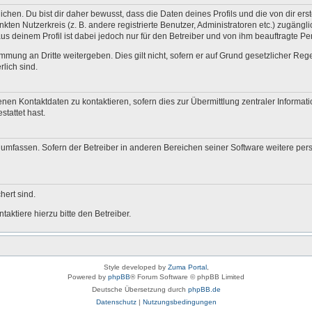
en. Du bist dir daher bewusst, dass die Daten deines Profils und die von dir erstel
nkten Nutzerkreis (z. B. andere registrierte Benutzer, Administratoren etc.) zugä
us deinem Profil ist dabei jedoch nur für den Betreiber und von ihm beauftragte P
mmung an Dritte weitergeben. Dies gilt nicht, sofern er auf Grund gesetzlicher Re
rlich sind.
nen Kontaktdaten zu kontaktieren, sofern dies zur Übermittlung zentraler Informati
stattet hast.
e umfassen. Sofern der Betreiber in anderen Bereichen seiner Software weitere pe
hert sind.
aktiere hierzu bitte den Betreiber.
Style developed by
Zuma Portal
,
Powered by
phpBB
® Forum Software © phpBB Limited
Deutsche Übersetzung durch
phpBB.de
Datenschutz
|
Nutzungsbedingungen