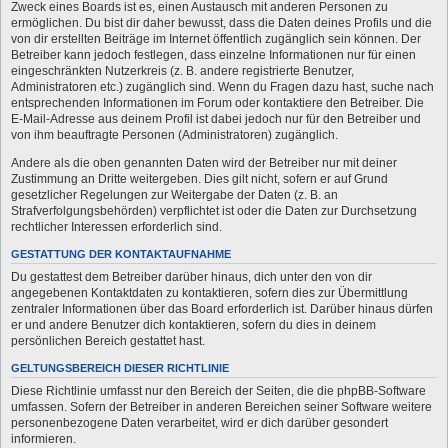
Zweck eines Boards ist es, einen Austausch mit anderen Personen zu
ermöglichen. Du bist dir daher bewusst, dass die Daten deines Profils und die
von dir erstellten Beiträge im Internet öffentlich zugänglich sein können. Der
Betreiber kann jedoch festlegen, dass einzelne Informationen nur für einen
eingeschränkten Nutzerkreis (z. B. andere registrierte Benutzer,
Administratoren etc.) zugänglich sind. Wenn du Fragen dazu hast, suche nach
entsprechenden Informationen im Forum oder kontaktiere den Betreiber. Die
E-Mail-Adresse aus deinem Profil ist dabei jedoch nur für den Betreiber und
von ihm beauftragte Personen (Administratoren) zugänglich.
Andere als die oben genannten Daten wird der Betreiber nur mit deiner
Zustimmung an Dritte weitergeben. Dies gilt nicht, sofern er auf Grund
gesetzlicher Regelungen zur Weitergabe der Daten (z. B. an
Strafverfolgungsbehörden) verpflichtet ist oder die Daten zur Durchsetzung
rechtlicher Interessen erforderlich sind.
GESTATTUNG DER KONTAKTAUFNAHME
Du gestattest dem Betreiber darüber hinaus, dich unter den von dir
angegebenen Kontaktdaten zu kontaktieren, sofern dies zur Übermittlung
zentraler Informationen über das Board erforderlich ist. Darüber hinaus dürfen
er und andere Benutzer dich kontaktieren, sofern du dies in deinem
persönlichen Bereich gestattet hast.
GELTUNGSBEREICH DIESER RICHTLINIE
Diese Richtlinie umfasst nur den Bereich der Seiten, die die phpBB-Software
umfassen. Sofern der Betreiber in anderen Bereichen seiner Software weitere
personenbezogene Daten verarbeitet, wird er dich darüber gesondert
informieren.