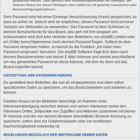
gespeichert werden. Dazu gehören dein Abstimmungsverhalten bei Umfragen, der
Gelesen-Status von deinen Beiträgen oder explizit von dir gesetzte Lesezeichen oder
Benachrichtigungsfunktionen.
Dein Passwort wird mit einer Einwege-Verschlüsselung (Hash) gespeichert, so
dass es sicher ist. Jedoch wird dir empfohlen, dieses Passwort nicht auf einer
Vielzahl von Webseiten zu verwenden. Das Passwort ist dein Schlüssel zu
deinem Benutzerkonto für das Board, also geh mit ihm sorgsam um.
Insbesondere wird dich kein Vertreter des Betreibers, von phpBB Limited oder
ein Dritter berechtigterweise nach deinem Passwort fragen. Solltest du dein
Passwort vergessen haben, so kannst du die Funktion „Ich habe mein
Passwort vergessen“ benutzen. Die phpBB-Software fragt dich dann nach
deinem Benutzernamen und deiner E-Mail-Adresse und sendet anschließend
ein neu generiertes Passwort an diese Adresse, mit dem du dann auf das
Board zugreifen kannst.
GESTATTUNG DER DATENSPEICHERUNG
Du gestattest dem Betreiber, die von dir eingegebenen und oben näher
spezifizierten Daten zu speichern, um das Board betreiben und anbieten zu
können.
Darüber hinaus ist der Betreiber berechtigt, im Rahmen einer
Interessenabwägung zwischen deinen und seinen Interessen sowie den
Interessen Dritter, Zeitpunkte von Zugriffen und Aktionen zusammen mit deiner
IP-Adresse und der von deinem Browser übermittelter Browser-Kennung zu
speichern, sofern dies zur Gefahrenabwehr oder zur rechtlichen
Nachverfolgbarkeit notwendig ist.
REGELUNGEN BEZÜGLICH DER WEITERGABE DEINER DATEN