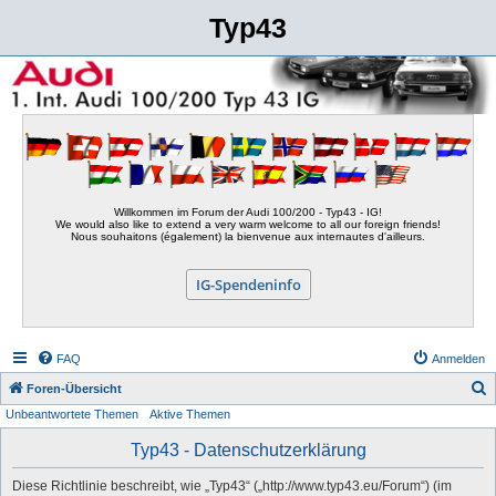
Typ43
Willkommen im Forum der Audi 100/200 - Typ43 - IG!
We would also like to extend a very warm welcome to all our foreign friends!
Nous souhaitons (également) la bienvenue aux internautes d'ailleurs.
IG-Spendeninfo
FAQ
Anmelden
S
Foren-Übersicht
Unbeantwortete Themen
Aktive Themen
u
c
Typ43 - Datenschutzerklärung
h
Diese Richtlinie beschreibt, wie „Typ43“ („http://www.typ43.eu/Forum“) (im
e