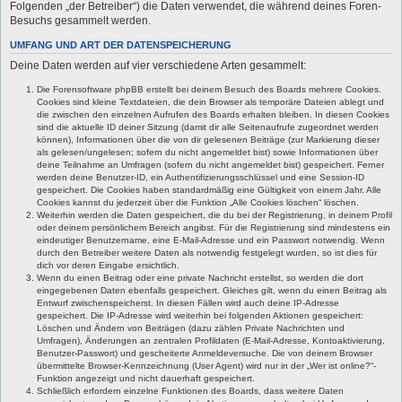
Folgenden „der Betreiber“) die Daten verwendet, die während deines Foren-
Besuchs gesammelt werden.
UMFANG UND ART DER DATENSPEICHERUNG
Deine Daten werden auf vier verschiedene Arten gesammelt:
Die Forensoftware phpBB erstellt bei deinem Besuch des Boards mehrere Cookies.
Cookies sind kleine Textdateien, die dein Browser als temporäre Dateien ablegt und
die zwischen den einzelnen Aufrufen des Boards erhalten bleiben. In diesen Cookies
sind die aktuelle ID deiner Sitzung (damit dir alle Seitenaufrufe zugeordnet werden
können), Informationen über die von dir gelesenen Beiträge (zur Markierung dieser
als gelesen/ungelesen; sofern du nicht angemeldet bist) sowie Informationen über
deine Teilnahme an Umfragen (sofern du nicht angemeldet bist) gespeichert. Ferner
werden deine Benutzer-ID, ein Authentifizierungsschlüssel und eine Session-ID
gespeichert. Die Cookies haben standardmäßig eine Gültigkeit von einem Jahr. Alle
Cookies kannst du jederzeit über die Funktion „Alle Cookies löschen“ löschen.
Weiterhin werden die Daten gespeichert, die du bei der Registrierung, in deinem Profil
oder deinem persönlichem Bereich angibst. Für die Registrierung sind mindestens ein
eindeutiger Benutzername, eine E-Mail-Adresse und ein Passwort notwendig. Wenn
durch den Betreiber weitere Daten als notwendig festgelegt wurden, so ist dies für
dich vor deren Eingabe ersichtlich.
Wenn du einen Beitrag oder eine private Nachricht erstellst, so werden die dort
eingegebenen Daten ebenfalls gespeichert. Gleiches gilt, wenn du einen Beitrag als
Entwurf zwischenspeicherst. In diesen Fällen wird auch deine IP-Adresse
gespeichert. Die IP-Adresse wird weiterhin bei folgenden Aktionen gespeichert:
Löschen und Ändern von Beiträgen (dazu zählen Private Nachrichten und
Umfragen), Änderungen an zentralen Profildaten (E-Mail-Adresse, Kontoaktivierung,
Benutzer-Passwort) und gescheiterte Anmeldeversuche. Die von deinem Browser
übermittelte Browser-Kennzeichnung (User Agent) wird nur in der „Wer ist online?“-
Funktion angezeigt und nicht dauerhaft gespeichert.
Schließlich erfordern einzelne Funktionen des Boards, dass weitere Daten