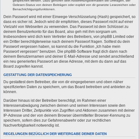
gespeichert werden. Dazu gehören dein Abstimmungsverhalten bei Umfragen, der
Gelesen-Status von deinen Beiträgen oder explizit von dir gesetzte Lesezeichen oder
Benachrichtigungsfunktionen.
Dein Passwort wird mit einer Einwege-Verschlüsselung (Hash) gespeichert, so
dass es sicher ist. Jedoch wird dir empfohlen, dieses Passwort nicht auf einer
Vielzahl von Webseiten zu verwenden. Das Passwort ist dein Schlüssel zu
deinem Benutzerkonto für das Board, also geh mit ihm sorgsam um.
Insbesondere wird dich kein Vertreter des Betreibers, von phpBB Limited oder
ein Dritter berechtigterweise nach deinem Passwort fragen. Solltest du dein
Passwort vergessen haben, so kannst du die Funktion „Ich habe mein
Passwort vergessen“ benutzen. Die phpBB-Software fragt dich dann nach
deinem Benutzernamen und deiner E-Mail-Adresse und sendet anschließend
ein neu generiertes Passwort an diese Adresse, mit dem du dann auf das
Board zugreifen kannst.
GESTATTUNG DER DATENSPEICHERUNG
Du gestattest dem Betreiber, die von dir eingegebenen und oben näher
spezifizierten Daten zu speichern, um das Board betreiben und anbieten zu
können.
Darüber hinaus ist der Betreiber berechtigt, im Rahmen einer
Interessenabwägung zwischen deinen und seinen Interessen sowie den
Interessen Dritter, Zeitpunkte von Zugriffen und Aktionen zusammen mit deiner
IP-Adresse und der von deinem Browser übermittelter Browser-Kennung zu
speichern, sofern dies zur Gefahrenabwehr oder zur rechtlichen
Nachverfolgbarkeit notwendig ist.
REGELUNGEN BEZÜGLICH DER WEITERGABE DEINER DATEN