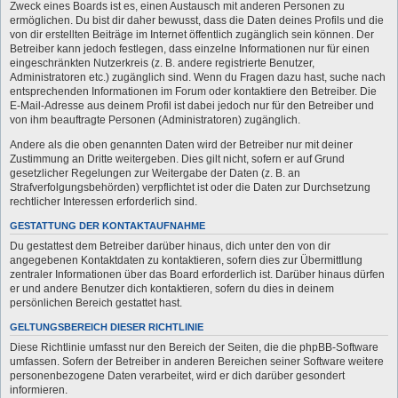
Zweck eines Boards ist es, einen Austausch mit anderen Personen zu
ermöglichen. Du bist dir daher bewusst, dass die Daten deines Profils und die
von dir erstellten Beiträge im Internet öffentlich zugänglich sein können. Der
Betreiber kann jedoch festlegen, dass einzelne Informationen nur für einen
eingeschränkten Nutzerkreis (z. B. andere registrierte Benutzer,
Administratoren etc.) zugänglich sind. Wenn du Fragen dazu hast, suche nach
entsprechenden Informationen im Forum oder kontaktiere den Betreiber. Die
E-Mail-Adresse aus deinem Profil ist dabei jedoch nur für den Betreiber und
von ihm beauftragte Personen (Administratoren) zugänglich.
Andere als die oben genannten Daten wird der Betreiber nur mit deiner
Zustimmung an Dritte weitergeben. Dies gilt nicht, sofern er auf Grund
gesetzlicher Regelungen zur Weitergabe der Daten (z. B. an
Strafverfolgungsbehörden) verpflichtet ist oder die Daten zur Durchsetzung
rechtlicher Interessen erforderlich sind.
GESTATTUNG DER KONTAKTAUFNAHME
Du gestattest dem Betreiber darüber hinaus, dich unter den von dir
angegebenen Kontaktdaten zu kontaktieren, sofern dies zur Übermittlung
zentraler Informationen über das Board erforderlich ist. Darüber hinaus dürfen
er und andere Benutzer dich kontaktieren, sofern du dies in deinem
persönlichen Bereich gestattet hast.
GELTUNGSBEREICH DIESER RICHTLINIE
Diese Richtlinie umfasst nur den Bereich der Seiten, die die phpBB-Software
umfassen. Sofern der Betreiber in anderen Bereichen seiner Software weitere
personenbezogene Daten verarbeitet, wird er dich darüber gesondert
informieren.