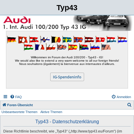
Typ43
Willkommen im Forum der Audi 100/200 - Typ43 - IG!
We would also like to extend a very warm welcome to all our foreign friends!
Nous souhaitons (également) la bienvenue aux internautes d'ailleurs.
IG-Spendeninfo
FAQ
Anmelden
S
Foren-Übersicht
Unbeantwortete Themen
Aktive Themen
u
c
Typ43 - Datenschutzerklärung
h
Diese Richtlinie beschreibt, wie „Typ43“ („http://www.typ43.eu/Forum“) (im
e