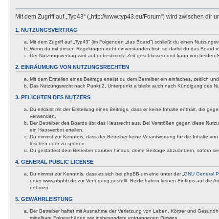
Mit dem Zugriff auf „Typ43“ („http://www.typ43.eu/Forum“) wird zwischen dir
1. NUTZUNGSVERTRAG
Mit dem Zugriff auf „Typ43“ (im Folgenden „das Board“) schließt du einen Nutzungs
Wenn du mit diesen Regelungen nicht einverstanden bist, so darfst du das Board nic
Der Nutzungsvertrag wird auf unbestimmte Zeit geschlossen und kann von beiden Se
2. EINRÄUMUNG VON NUTZUNGSRECHTEN
Mit dem Erstellen eines Beitrags erteilst du dem Betreiber ein einfaches, zeitlich
Das Nutzungsrecht nach Punkt 2, Unterpunkt a bleibt auch nach Kündigung des N
3. PFLICHTEN DES NUTZERS
Du erklärst mit der Erstellung eines Beitrags, dass er keine Inhalte enthält, die g
verwenden.
Der Betreiber des Boards übt das Hausrecht aus. Bei Verstößen gegen diese Nutzu
ein Hausverbot erteilen.
Du nimmst zur Kenntnis, dass der Betreiber keine Verantwortung für die Inhalte von 
löschen oder zu sperren.
Du gestattest dem Betreiber darüber hinaus, deine Beiträge abzuändern, sofern si
4. GENERAL PUBLIC LICENSE
Du nimmst zur Kenntnis, dass es sich bei phpBB um eine unter der „
GNU General Pu
unter www.phpbb.de zur Verfügung gestellt. Beide haben keinen Einfluss auf die A
nehmen.
5. GEWÄHRLEISTUNG
Der Betreiber haftet mit Ausnahme der Verletzung von Leben, Körper und Gesundheit u
mittelbare Folgeschäden wie insbesondere entgangenen Gewinn.