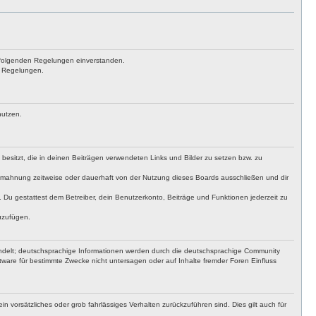
achfolgenden Regelungen einverstanden.
en Regelungen.
nutzen.
t besitzt, die in deinen Beiträgen verwendeten Links und Bilder zu setzen bzw. zu
bmahnung zeitweise oder dauerhaft von der Nutzung dieses Boards ausschließen und dir
t. Du gestattest dem Betreiber, dein Benutzerkonto, Beiträge und Funktionen jederzeit zu
uzufügen.
ndelt; deutschsprachige Informationen werden durch die deutschsprachige Community
ware für bestimmte Zwecke nicht untersagen oder auf Inhalte fremder Foren Einfluss
n vorsätzliches oder grob fahrlässiges Verhalten zurückzuführen sind. Dies gilt auch für