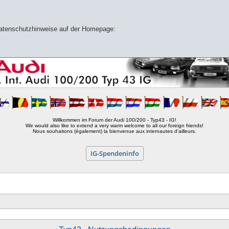
 Datenschutzhinweise auf der Homepage:
Willkommen im Forum der Audi 100/200 - Typ43 - IG!
We would also like to extend a very warm welcome to all our foreign friends!
Nous souhaitons (également) la bienvenue aux internautes d'ailleurs.
IG-Spendeninfo