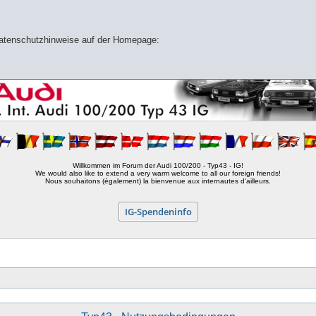
 Datenschutzhinweise auf der Homepage:
Willkommen im Forum der Audi 100/200 - Typ43 - IG!
We would also like to extend a very warm welcome to all our foreign friends!
Nous souhaitons (également) la bienvenue aux internautes d'ailleurs.
IG-Spendeninfo