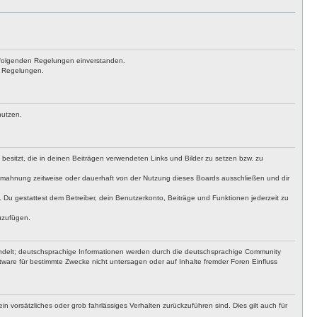
achfolgenden Regelungen einverstanden.
en Regelungen.
nutzen.
t besitzt, die in deinen Beiträgen verwendeten Links und Bilder zu setzen bzw. zu
bmahnung zeitweise oder dauerhaft von der Nutzung dieses Boards ausschließen und dir
t. Du gestattest dem Betreiber, dein Benutzerkonto, Beiträge und Funktionen jederzeit zu
uzufügen.
ndelt; deutschsprachige Informationen werden durch die deutschsprachige Community
ware für bestimmte Zwecke nicht untersagen oder auf Inhalte fremder Foren Einfluss
n vorsätzliches oder grob fahrlässiges Verhalten zurückzuführen sind. Dies gilt auch für