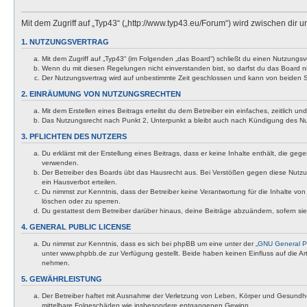
Mit dem Zugriff auf „Typ43“ („http://www.typ43.eu/Forum“) wird zwischen dir
1. NUTZUNGSVERTRAG
Mit dem Zugriff auf „Typ43“ (im Folgenden „das Board“) schließt du einen Nutzungs
Wenn du mit diesen Regelungen nicht einverstanden bist, so darfst du das Board nic
Der Nutzungsvertrag wird auf unbestimmte Zeit geschlossen und kann von beiden Se
2. EINRÄUMUNG VON NUTZUNGSRECHTEN
Mit dem Erstellen eines Beitrags erteilst du dem Betreiber ein einfaches, zeitlich
Das Nutzungsrecht nach Punkt 2, Unterpunkt a bleibt auch nach Kündigung des N
3. PFLICHTEN DES NUTZERS
Du erklärst mit der Erstellung eines Beitrags, dass er keine Inhalte enthält, die g
verwenden.
Der Betreiber des Boards übt das Hausrecht aus. Bei Verstößen gegen diese Nutzu
ein Hausverbot erteilen.
Du nimmst zur Kenntnis, dass der Betreiber keine Verantwortung für die Inhalte von 
löschen oder zu sperren.
Du gestattest dem Betreiber darüber hinaus, deine Beiträge abzuändern, sofern si
4. GENERAL PUBLIC LICENSE
Du nimmst zur Kenntnis, dass es sich bei phpBB um eine unter der „
GNU General Pu
unter www.phpbb.de zur Verfügung gestellt. Beide haben keinen Einfluss auf die A
nehmen.
5. GEWÄHRLEISTUNG
Der Betreiber haftet mit Ausnahme der Verletzung von Leben, Körper und Gesundheit u
mittelbare Folgeschäden wie insbesondere entgangenen Gewinn.