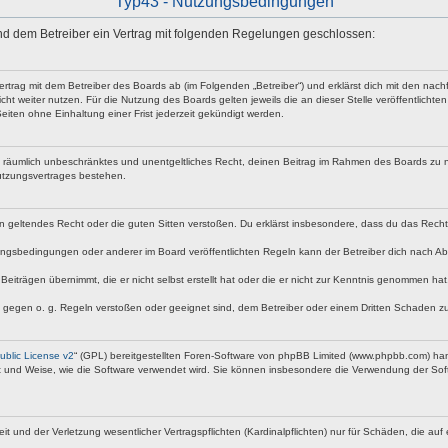
Typ43 - Nutzungsbedingungen
 und dem Betreiber ein Vertrag mit folgenden Regelungen geschlossen:
vertrag mit dem Betreiber des Boards ab (im Folgenden „Betreiber“) und erklärst dich mit den n
ht weiter nutzen. Für die Nutzung des Boards gelten jeweils die an dieser Stelle veröffentlicht
iten ohne Einhaltung einer Frist jederzeit gekündigt werden.
 und räumlich unbeschränktes und unentgeltliches Recht, deinen Beitrag im Rahmen des Boards zu 
utzungsvertrages bestehen.
egen geltendes Recht oder die guten Sitten verstoßen. Du erklärst insbesondere, dass du das Rech
ngsbedingungen oder anderer im Board veröffentlichten Regeln kann der Betreiber dich nach A
Beiträgen übernimmt, die er nicht selbst erstellt hat oder die er nicht zur Kenntnis genommen ha
e gegen o. g. Regeln verstoßen oder geeignet sind, dem Betreiber oder einem Dritten Schaden z
blic License v2
“ (GPL) bereitgestellten Foren-Software von phpBB Limited (www.phpbb.com) ha
rt und Weise, wie die Software verwendet wird. Sie können insbesondere die Verwendung der Soft
nd der Verletzung wesentlicher Vertragspflichten (Kardinalpflichten) nur für Schäden, die auf ei