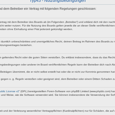
Typ43 - Nutzungsbedingungen
 und dem Betreiber ein Vertrag mit folgenden Regelungen geschlossen:
vertrag mit dem Betreiber des Boards ab (im Folgenden „Betreiber“) und erklärst dich mit den n
ht weiter nutzen. Für die Nutzung des Boards gelten jeweils die an dieser Stelle veröffentlicht
iten ohne Einhaltung einer Frist jederzeit gekündigt werden.
 und räumlich unbeschränktes und unentgeltliches Recht, deinen Beitrag im Rahmen des Boards zu 
utzungsvertrages bestehen.
egen geltendes Recht oder die guten Sitten verstoßen. Du erklärst insbesondere, dass du das Rech
ngsbedingungen oder anderer im Board veröffentlichten Regeln kann der Betreiber dich nach A
Beiträgen übernimmt, die er nicht selbst erstellt hat oder die er nicht zur Kenntnis genommen ha
e gegen o. g. Regeln verstoßen oder geeignet sind, dem Betreiber oder einem Dritten Schaden z
blic License v2
“ (GPL) bereitgestellten Foren-Software von phpBB Limited (www.phpbb.com) ha
rt und Weise, wie die Software verwendet wird. Sie können insbesondere die Verwendung der Soft
nd der Verletzung wesentlicher Vertragspflichten (Kardinalpflichten) nur für Schäden, die auf ei