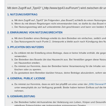
Mit dem Zugriff auf „Typ43“ („http://www.typ43.eu/Forum“) wird zwischen dir
1. NUTZUNGSVERTRAG
Mit dem Zugriff auf „Typ43“ (im Folgenden „das Board“) schließt du einen Nutzungs
Wenn du mit diesen Regelungen nicht einverstanden bist, so darfst du das Board nic
Der Nutzungsvertrag wird auf unbestimmte Zeit geschlossen und kann von beiden Se
2. EINRÄUMUNG VON NUTZUNGSRECHTEN
Mit dem Erstellen eines Beitrags erteilst du dem Betreiber ein einfaches, zeitlich
Das Nutzungsrecht nach Punkt 2, Unterpunkt a bleibt auch nach Kündigung des N
3. PFLICHTEN DES NUTZERS
Du erklärst mit der Erstellung eines Beitrags, dass er keine Inhalte enthält, die g
verwenden.
Der Betreiber des Boards übt das Hausrecht aus. Bei Verstößen gegen diese Nutzu
ein Hausverbot erteilen.
Du nimmst zur Kenntnis, dass der Betreiber keine Verantwortung für die Inhalte von 
löschen oder zu sperren.
Du gestattest dem Betreiber darüber hinaus, deine Beiträge abzuändern, sofern si
4. GENERAL PUBLIC LICENSE
Du nimmst zur Kenntnis, dass es sich bei phpBB um eine unter der „
GNU General Pu
unter www.phpbb.de zur Verfügung gestellt. Beide haben keinen Einfluss auf die A
nehmen.
5. GEWÄHRLEISTUNG
Der Betreiber haftet mit Ausnahme der Verletzung von Leben, Körper und Gesundheit u
mittelbare Folgeschäden wie insbesondere entgangenen Gewinn.