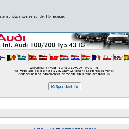
 Datenschutzhinweise auf der Homepage:
Willkommen im Forum der Audi 100/200 - Typ43 - IG!
We would also like to extend a very warm welcome to all our foreign friends!
Nous souhaitons (également) la bienvenue aux internautes d'ailleurs.
IG-Spendeninfo