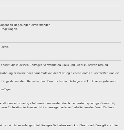
achfolgenden Regelungen einverstanden.
en Regelungen.
nutzen.
t besitzt, die in deinen Beiträgen verwendeten Links und Bilder zu setzen bzw. zu
bmahnung zeitweise oder dauerhaft von der Nutzung dieses Boards ausschließen und dir
t. Du gestattest dem Betreiber, dein Benutzerkonto, Beiträge und Funktionen jederzeit zu
uzufügen.
ndelt; deutschsprachige Informationen werden durch die deutschsprachige Community
ware für bestimmte Zwecke nicht untersagen oder auf Inhalte fremder Foren Einfluss
n vorsätzliches oder grob fahrlässiges Verhalten zurückzuführen sind. Dies gilt auch für