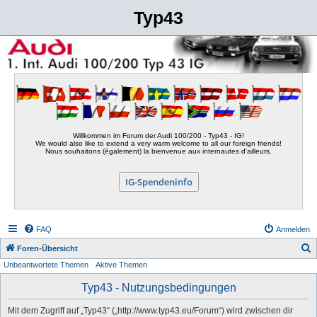
Typ43
Willkommen im Forum der Audi 100/200 - Typ43 - IG!
We would also like to extend a very warm welcome to all our foreign friends!
Nous souhaitons (également) la bienvenue aux internautes d'ailleurs.
IG-Spendeninfo
FAQ
Anmelden
S
Foren-Übersicht
Unbeantwortete Themen
Aktive Themen
u
c
Typ43 - Nutzungsbedingungen
h
Mit dem Zugriff auf „Typ43“ („http://www.typ43.eu/Forum“) wird zwischen dir
e