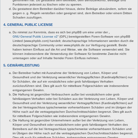
genommen hat. Du gestattest dem Betreiber, dein Benutzerkonto, Beiträge und
Funktionen jederzeit zu löschen oder zu sperren.
Du gestattest dem Betreiber darüber hinaus, deine Beiträge abzuändern, sofern sie
gegen o. g. Regeln verstoßen oder geeignet sind, dem Betreiber oder einem Dritten
Schaden zuzufügen.
4. GENERAL PUBLIC LICENSE
Du nimmst zur Kenntnis, dass es sich bei phpBB um eine unter der „
GNU General Public License v2
“ (GPL) bereitgestellten Foren-Software von phpBB
Limited (www.phpbb.com) handelt; deutschsprachige Informationen werden durch die
deutschsprachige Community unter www.phpbb.de zur Verfügung gestellt. Beide
haben keinen Einfluss auf die Art und Weise, wie die Software verwendet wird. Sie
können insbesondere die Verwendung der Software für bestimmte Zwecke nicht
untersagen oder auf Inhalte fremder Foren Einfluss nehmen.
5. GEWÄHRLEISTUNG
Der Betreiber haftet mit Ausnahme der Verletzung von Leben, Körper und
Gesundheit und der Verletzung wesentlicher Vertragspflichten (Kardinalpflichten) nur
für Schäden, die auf ein vorsätzliches oder grob fahrlässiges Verhalten
zurückzuführen sind. Dies gilt auch für mittelbare Folgeschäden wie insbesondere
entgangenen Gewinn.
Die Haftung ist gegenüber Verbrauchern außer bei vorsätzlichem oder grob
fahrlässigem Verhalten oder bei Schäden aus der Verletzung von Leben, Körper und
Gesundheit und der Verletzung wesentlicher Vertragspflichten (Kardinalpflichten) auf
die bei Vertragsschluss typischerweise vorhersehbaren Schäden und im übrigen der
Höhe nach auf die vertragstypischen Durchschnittsschäden begrenzt. Dies gilt auch
für mittelbare Folgeschäden wie insbesondere entgangenen Gewinn.
Die Haftung ist gegenüber Unternehmern außer bei der Verletzung von Leben,
Körper und Gesundheit oder vorsätzlichem oder grob fahrlässigem Verhalten des
Betreibers auf die bei Vertragsschluss typischerweise vorhersehbaren Schäden und
im Übrigen der Höhe nach auf die vertragstypischen Durchschnittsschäden begrenzt.
Dies gilt auch für mittelbare Schäden, insbesondere entgangenen Gewinn.