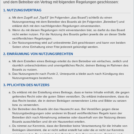
und dem Betreiber ein Vertrag mit folgenden Regelungen geschlossen:
1. NUTZUNGSVERTRAG
Mit dem Zugriff auf „Typ43“ (im Folgenden „das Board“) schließt du einen
Nutzungsvertrag mit dem Betreiber des Boards ab (im Folgenden „Betreiber“) und
erklärst dich mit den nachfolgenden Regelungen einverstanden.
Wenn du mit diesen Regelungen nicht einverstanden bist, so darfst du das Board
nicht weiter nutzen. Für die Nutzung des Boards gelten jeweils die an dieser Stelle
veröffentlichten Regelungen.
Der Nutzungsvertrag wird auf unbestimmte Zeit geschlossen und kann von beiden
Seiten ohne Einhaltung einer Frist jederzeit gekündigt werden.
2. EINRÄUMUNG VON NUTZUNGSRECHTEN
Mit dem Erstellen eines Beitrags erteilst du dem Betreiber ein einfaches, zeitlich und
räumlich unbeschränktes und unentgeltliches Recht, deinen Beitrag im Rahmen des
Boards zu nutzen.
Das Nutzungsrecht nach Punkt 2, Unterpunkt a bleibt auch nach Kündigung des
Nutzungsvertrages bestehen.
3. PFLICHTEN DES NUTZERS
Du erklärst mit der Erstellung eines Beitrags, dass er keine Inhalte enthält, die gegen
geltendes Recht oder die guten Sitten verstoßen. Du erklärst insbesondere, dass du
das Recht besitzt, die in deinen Beiträgen verwendeten Links und Bilder zu setzen
bzw. zu verwenden.
Der Betreiber des Boards übt das Hausrecht aus. Bei Verstößen gegen diese
Nutzungsbedingungen oder anderer im Board veröffentlichten Regeln kann der
Betreiber dich nach Abmahnung zeitweise oder dauerhaft von der Nutzung dieses
Boards ausschließen und dir ein Hausverbot erteilen.
Du nimmst zur Kenntnis, dass der Betreiber keine Verantwortung für die Inhalte von
Beiträgen übernimmt, die er nicht selbst erstellt hat oder die er nicht zur Kenntnis