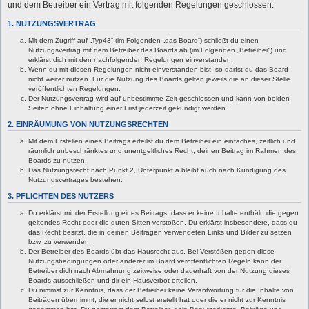
und dem Betreiber ein Vertrag mit folgenden Regelungen geschlossen:
1. NUTZUNGSVERTRAG
Mit dem Zugriff auf „Typ43“ (im Folgenden „das Board“) schließt du einen
Nutzungsvertrag mit dem Betreiber des Boards ab (im Folgenden „Betreiber“) und
erklärst dich mit den nachfolgenden Regelungen einverstanden.
Wenn du mit diesen Regelungen nicht einverstanden bist, so darfst du das Board
nicht weiter nutzen. Für die Nutzung des Boards gelten jeweils die an dieser Stelle
veröffentlichten Regelungen.
Der Nutzungsvertrag wird auf unbestimmte Zeit geschlossen und kann von beiden
Seiten ohne Einhaltung einer Frist jederzeit gekündigt werden.
2. EINRÄUMUNG VON NUTZUNGSRECHTEN
Mit dem Erstellen eines Beitrags erteilst du dem Betreiber ein einfaches, zeitlich und
räumlich unbeschränktes und unentgeltliches Recht, deinen Beitrag im Rahmen des
Boards zu nutzen.
Das Nutzungsrecht nach Punkt 2, Unterpunkt a bleibt auch nach Kündigung des
Nutzungsvertrages bestehen.
3. PFLICHTEN DES NUTZERS
Du erklärst mit der Erstellung eines Beitrags, dass er keine Inhalte enthält, die gegen
geltendes Recht oder die guten Sitten verstoßen. Du erklärst insbesondere, dass du
das Recht besitzt, die in deinen Beiträgen verwendeten Links und Bilder zu setzen
bzw. zu verwenden.
Der Betreiber des Boards übt das Hausrecht aus. Bei Verstößen gegen diese
Nutzungsbedingungen oder anderer im Board veröffentlichten Regeln kann der
Betreiber dich nach Abmahnung zeitweise oder dauerhaft von der Nutzung dieses
Boards ausschließen und dir ein Hausverbot erteilen.
Du nimmst zur Kenntnis, dass der Betreiber keine Verantwortung für die Inhalte von
Beiträgen übernimmt, die er nicht selbst erstellt hat oder die er nicht zur Kenntnis