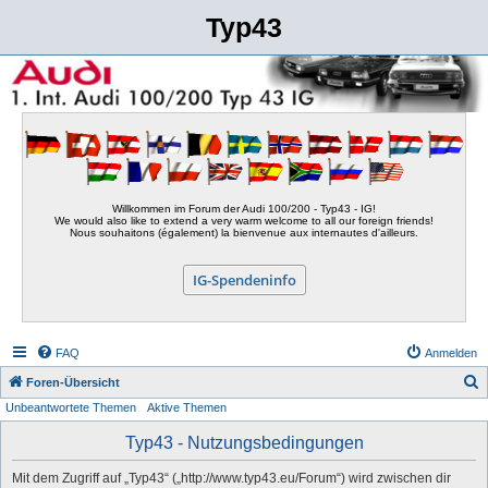
Typ43
Willkommen im Forum der Audi 100/200 - Typ43 - IG!
We would also like to extend a very warm welcome to all our foreign friends!
Nous souhaitons (également) la bienvenue aux internautes d'ailleurs.
IG-Spendeninfo
FAQ
Anmelden
S
Foren-Übersicht
Unbeantwortete Themen
Aktive Themen
u
c
Typ43 - Nutzungsbedingungen
h
Mit dem Zugriff auf „Typ43“ („http://www.typ43.eu/Forum“) wird zwischen dir
e