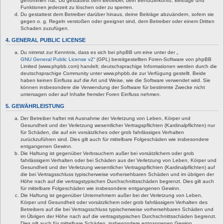
genommen hat. Du gestattest dem Betreiber, dein Benutzerkonto, Beiträge und
Funktionen jederzeit zu löschen oder zu sperren.
Du gestattest dem Betreiber darüber hinaus, deine Beiträge abzuändern, sofern sie
gegen o. g. Regeln verstoßen oder geeignet sind, dem Betreiber oder einem Dritten
Schaden zuzufügen.
4. GENERAL PUBLIC LICENSE
Du nimmst zur Kenntnis, dass es sich bei phpBB um eine unter der „
GNU General Public License v2
“ (GPL) bereitgestellten Foren-Software von phpBB
Limited (www.phpbb.com) handelt; deutschsprachige Informationen werden durch die
deutschsprachige Community unter www.phpbb.de zur Verfügung gestellt. Beide
haben keinen Einfluss auf die Art und Weise, wie die Software verwendet wird. Sie
können insbesondere die Verwendung der Software für bestimmte Zwecke nicht
untersagen oder auf Inhalte fremder Foren Einfluss nehmen.
5. GEWÄHRLEISTUNG
Der Betreiber haftet mit Ausnahme der Verletzung von Leben, Körper und
Gesundheit und der Verletzung wesentlicher Vertragspflichten (Kardinalpflichten) nur
für Schäden, die auf ein vorsätzliches oder grob fahrlässiges Verhalten
zurückzuführen sind. Dies gilt auch für mittelbare Folgeschäden wie insbesondere
entgangenen Gewinn.
Die Haftung ist gegenüber Verbrauchern außer bei vorsätzlichem oder grob
fahrlässigem Verhalten oder bei Schäden aus der Verletzung von Leben, Körper und
Gesundheit und der Verletzung wesentlicher Vertragspflichten (Kardinalpflichten) auf
die bei Vertragsschluss typischerweise vorhersehbaren Schäden und im übrigen der
Höhe nach auf die vertragstypischen Durchschnittsschäden begrenzt. Dies gilt auch
für mittelbare Folgeschäden wie insbesondere entgangenen Gewinn.
Die Haftung ist gegenüber Unternehmern außer bei der Verletzung von Leben,
Körper und Gesundheit oder vorsätzlichem oder grob fahrlässigem Verhalten des
Betreibers auf die bei Vertragsschluss typischerweise vorhersehbaren Schäden und
im Übrigen der Höhe nach auf die vertragstypischen Durchschnittsschäden begrenzt.
Dies gilt auch für mittelbare Schäden, insbesondere entgangenen Gewinn.