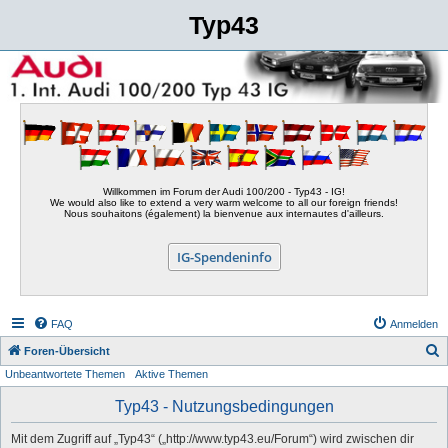
Typ43
Willkommen im Forum der Audi 100/200 - Typ43 - IG!
We would also like to extend a very warm welcome to all our foreign friends!
Nous souhaitons (également) la bienvenue aux internautes d'ailleurs.
IG-Spendeninfo
FAQ
Anmelden
S
Foren-Übersicht
Unbeantwortete Themen
Aktive Themen
u
c
Typ43 - Nutzungsbedingungen
h
Mit dem Zugriff auf „Typ43“ („http://www.typ43.eu/Forum“) wird zwischen dir
e