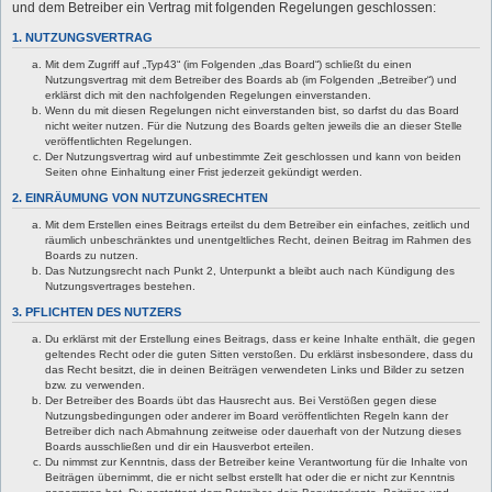
und dem Betreiber ein Vertrag mit folgenden Regelungen geschlossen:
1. NUTZUNGSVERTRAG
Mit dem Zugriff auf „Typ43“ (im Folgenden „das Board“) schließt du einen
Nutzungsvertrag mit dem Betreiber des Boards ab (im Folgenden „Betreiber“) und
erklärst dich mit den nachfolgenden Regelungen einverstanden.
Wenn du mit diesen Regelungen nicht einverstanden bist, so darfst du das Board
nicht weiter nutzen. Für die Nutzung des Boards gelten jeweils die an dieser Stelle
veröffentlichten Regelungen.
Der Nutzungsvertrag wird auf unbestimmte Zeit geschlossen und kann von beiden
Seiten ohne Einhaltung einer Frist jederzeit gekündigt werden.
2. EINRÄUMUNG VON NUTZUNGSRECHTEN
Mit dem Erstellen eines Beitrags erteilst du dem Betreiber ein einfaches, zeitlich und
räumlich unbeschränktes und unentgeltliches Recht, deinen Beitrag im Rahmen des
Boards zu nutzen.
Das Nutzungsrecht nach Punkt 2, Unterpunkt a bleibt auch nach Kündigung des
Nutzungsvertrages bestehen.
3. PFLICHTEN DES NUTZERS
Du erklärst mit der Erstellung eines Beitrags, dass er keine Inhalte enthält, die gegen
geltendes Recht oder die guten Sitten verstoßen. Du erklärst insbesondere, dass du
das Recht besitzt, die in deinen Beiträgen verwendeten Links und Bilder zu setzen
bzw. zu verwenden.
Der Betreiber des Boards übt das Hausrecht aus. Bei Verstößen gegen diese
Nutzungsbedingungen oder anderer im Board veröffentlichten Regeln kann der
Betreiber dich nach Abmahnung zeitweise oder dauerhaft von der Nutzung dieses
Boards ausschließen und dir ein Hausverbot erteilen.
Du nimmst zur Kenntnis, dass der Betreiber keine Verantwortung für die Inhalte von
Beiträgen übernimmt, die er nicht selbst erstellt hat oder die er nicht zur Kenntnis