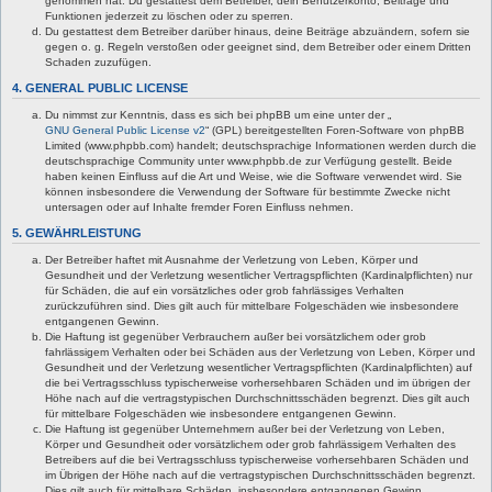
genommen hat. Du gestattest dem Betreiber, dein Benutzerkonto, Beiträge und
Funktionen jederzeit zu löschen oder zu sperren.
Du gestattest dem Betreiber darüber hinaus, deine Beiträge abzuändern, sofern sie
gegen o. g. Regeln verstoßen oder geeignet sind, dem Betreiber oder einem Dritten
Schaden zuzufügen.
4. GENERAL PUBLIC LICENSE
Du nimmst zur Kenntnis, dass es sich bei phpBB um eine unter der „
GNU General Public License v2
“ (GPL) bereitgestellten Foren-Software von phpBB
Limited (www.phpbb.com) handelt; deutschsprachige Informationen werden durch die
deutschsprachige Community unter www.phpbb.de zur Verfügung gestellt. Beide
haben keinen Einfluss auf die Art und Weise, wie die Software verwendet wird. Sie
können insbesondere die Verwendung der Software für bestimmte Zwecke nicht
untersagen oder auf Inhalte fremder Foren Einfluss nehmen.
5. GEWÄHRLEISTUNG
Der Betreiber haftet mit Ausnahme der Verletzung von Leben, Körper und
Gesundheit und der Verletzung wesentlicher Vertragspflichten (Kardinalpflichten) nur
für Schäden, die auf ein vorsätzliches oder grob fahrlässiges Verhalten
zurückzuführen sind. Dies gilt auch für mittelbare Folgeschäden wie insbesondere
entgangenen Gewinn.
Die Haftung ist gegenüber Verbrauchern außer bei vorsätzlichem oder grob
fahrlässigem Verhalten oder bei Schäden aus der Verletzung von Leben, Körper und
Gesundheit und der Verletzung wesentlicher Vertragspflichten (Kardinalpflichten) auf
die bei Vertragsschluss typischerweise vorhersehbaren Schäden und im übrigen der
Höhe nach auf die vertragstypischen Durchschnittsschäden begrenzt. Dies gilt auch
für mittelbare Folgeschäden wie insbesondere entgangenen Gewinn.
Die Haftung ist gegenüber Unternehmern außer bei der Verletzung von Leben,
Körper und Gesundheit oder vorsätzlichem oder grob fahrlässigem Verhalten des
Betreibers auf die bei Vertragsschluss typischerweise vorhersehbaren Schäden und
im Übrigen der Höhe nach auf die vertragstypischen Durchschnittsschäden begrenzt.
Dies gilt auch für mittelbare Schäden, insbesondere entgangenen Gewinn.