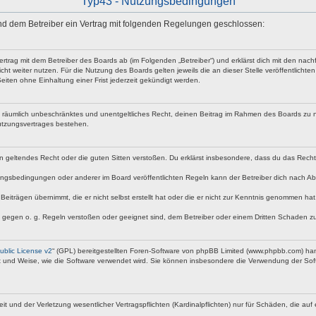
Typ43 - Nutzungsbedingungen
 und dem Betreiber ein Vertrag mit folgenden Regelungen geschlossen:
vertrag mit dem Betreiber des Boards ab (im Folgenden „Betreiber“) und erklärst dich mit den n
ht weiter nutzen. Für die Nutzung des Boards gelten jeweils die an dieser Stelle veröffentlicht
iten ohne Einhaltung einer Frist jederzeit gekündigt werden.
 und räumlich unbeschränktes und unentgeltliches Recht, deinen Beitrag im Rahmen des Boards zu 
utzungsvertrages bestehen.
egen geltendes Recht oder die guten Sitten verstoßen. Du erklärst insbesondere, dass du das Rech
ngsbedingungen oder anderer im Board veröffentlichten Regeln kann der Betreiber dich nach A
Beiträgen übernimmt, die er nicht selbst erstellt hat oder die er nicht zur Kenntnis genommen ha
e gegen o. g. Regeln verstoßen oder geeignet sind, dem Betreiber oder einem Dritten Schaden z
blic License v2
“ (GPL) bereitgestellten Foren-Software von phpBB Limited (www.phpbb.com) ha
rt und Weise, wie die Software verwendet wird. Sie können insbesondere die Verwendung der Soft
nd der Verletzung wesentlicher Vertragspflichten (Kardinalpflichten) nur für Schäden, die auf ei