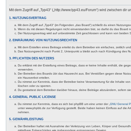
Mit dem Zugriff auf „Typ43“ („http://www.typ43.eu/Forum“) wird zwischen dir
1. NUTZUNGSVERTRAG
Mit dem Zugriff auf „Typ43“ (im Folgenden „das Board“) schließt du einen Nutzungs
Wenn du mit diesen Regelungen nicht einverstanden bist, so darfst du das Board nic
Der Nutzungsvertrag wird auf unbestimmte Zeit geschlossen und kann von beiden Se
2. EINRÄUMUNG VON NUTZUNGSRECHTEN
Mit dem Erstellen eines Beitrags erteilst du dem Betreiber ein einfaches, zeitlich
Das Nutzungsrecht nach Punkt 2, Unterpunkt a bleibt auch nach Kündigung des N
3. PFLICHTEN DES NUTZERS
Du erklärst mit der Erstellung eines Beitrags, dass er keine Inhalte enthält, die g
verwenden.
Der Betreiber des Boards übt das Hausrecht aus. Bei Verstößen gegen diese Nutzu
ein Hausverbot erteilen.
Du nimmst zur Kenntnis, dass der Betreiber keine Verantwortung für die Inhalte von 
löschen oder zu sperren.
Du gestattest dem Betreiber darüber hinaus, deine Beiträge abzuändern, sofern si
4. GENERAL PUBLIC LICENSE
Du nimmst zur Kenntnis, dass es sich bei phpBB um eine unter der „
GNU General Pu
unter www.phpbb.de zur Verfügung gestellt. Beide haben keinen Einfluss auf die A
nehmen.
5. GEWÄHRLEISTUNG
Der Betreiber haftet mit Ausnahme der Verletzung von Leben, Körper und Gesundheit u
mittelbare Folgeschäden wie insbesondere entgangenen Gewinn.