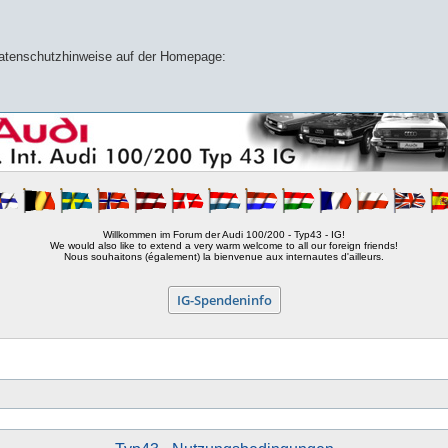
 Datenschutzhinweise auf der Homepage:
Willkommen im Forum der Audi 100/200 - Typ43 - IG!
We would also like to extend a very warm welcome to all our foreign friends!
Nous souhaitons (également) la bienvenue aux internautes d'ailleurs.
IG-Spendeninfo