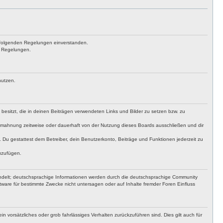
achfolgenden Regelungen einverstanden.
en Regelungen.
nutzen.
t besitzt, die in deinen Beiträgen verwendeten Links und Bilder zu setzen bzw. zu
bmahnung zeitweise oder dauerhaft von der Nutzung dieses Boards ausschließen und dir
t. Du gestattest dem Betreiber, dein Benutzerkonto, Beiträge und Funktionen jederzeit zu
uzufügen.
ndelt; deutschsprachige Informationen werden durch die deutschsprachige Community
ware für bestimmte Zwecke nicht untersagen oder auf Inhalte fremder Foren Einfluss
n vorsätzliches oder grob fahrlässiges Verhalten zurückzuführen sind. Dies gilt auch für