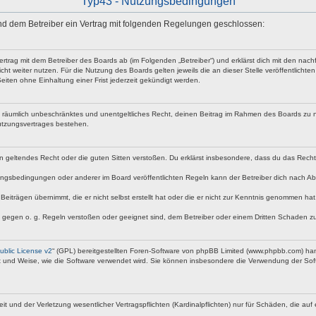
Typ43 - Nutzungsbedingungen
 und dem Betreiber ein Vertrag mit folgenden Regelungen geschlossen:
vertrag mit dem Betreiber des Boards ab (im Folgenden „Betreiber“) und erklärst dich mit den n
ht weiter nutzen. Für die Nutzung des Boards gelten jeweils die an dieser Stelle veröffentlicht
iten ohne Einhaltung einer Frist jederzeit gekündigt werden.
 und räumlich unbeschränktes und unentgeltliches Recht, deinen Beitrag im Rahmen des Boards zu 
utzungsvertrages bestehen.
egen geltendes Recht oder die guten Sitten verstoßen. Du erklärst insbesondere, dass du das Rech
ngsbedingungen oder anderer im Board veröffentlichten Regeln kann der Betreiber dich nach A
Beiträgen übernimmt, die er nicht selbst erstellt hat oder die er nicht zur Kenntnis genommen ha
e gegen o. g. Regeln verstoßen oder geeignet sind, dem Betreiber oder einem Dritten Schaden z
blic License v2
“ (GPL) bereitgestellten Foren-Software von phpBB Limited (www.phpbb.com) ha
rt und Weise, wie die Software verwendet wird. Sie können insbesondere die Verwendung der Soft
nd der Verletzung wesentlicher Vertragspflichten (Kardinalpflichten) nur für Schäden, die auf ei