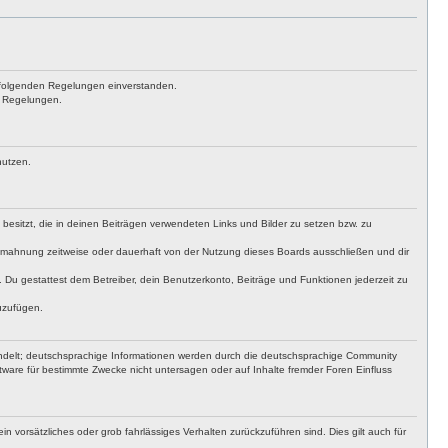
achfolgenden Regelungen einverstanden.
en Regelungen.
nutzen.
t besitzt, die in deinen Beiträgen verwendeten Links und Bilder zu setzen bzw. zu
bmahnung zeitweise oder dauerhaft von der Nutzung dieses Boards ausschließen und dir
t. Du gestattest dem Betreiber, dein Benutzerkonto, Beiträge und Funktionen jederzeit zu
uzufügen.
ndelt; deutschsprachige Informationen werden durch die deutschsprachige Community
ware für bestimmte Zwecke nicht untersagen oder auf Inhalte fremder Foren Einfluss
n vorsätzliches oder grob fahrlässiges Verhalten zurückzuführen sind. Dies gilt auch für