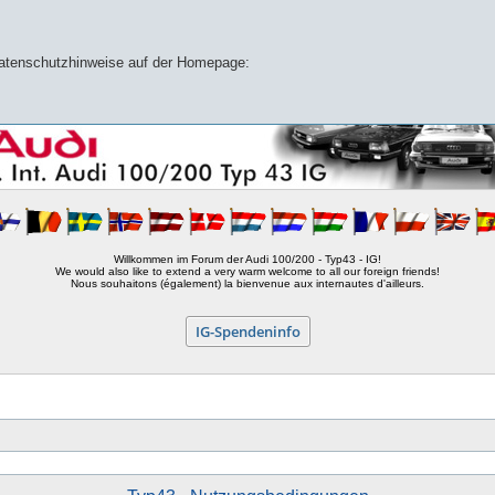
 Datenschutzhinweise auf der Homepage:
Willkommen im Forum der Audi 100/200 - Typ43 - IG!
We would also like to extend a very warm welcome to all our foreign friends!
Nous souhaitons (également) la bienvenue aux internautes d'ailleurs.
IG-Spendeninfo