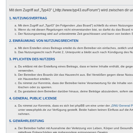
Mit dem Zugriff auf „Typ43“ („http://www.typ43.eu/Forum“) wird zwischen dir
1. NUTZUNGSVERTRAG
Mit dem Zugriff auf „Typ43“ (im Folgenden „das Board“) schließt du einen Nutzungs
Wenn du mit diesen Regelungen nicht einverstanden bist, so darfst du das Board nic
Der Nutzungsvertrag wird auf unbestimmte Zeit geschlossen und kann von beiden Se
2. EINRÄUMUNG VON NUTZUNGSRECHTEN
Mit dem Erstellen eines Beitrags erteilst du dem Betreiber ein einfaches, zeitlich
Das Nutzungsrecht nach Punkt 2, Unterpunkt a bleibt auch nach Kündigung des N
3. PFLICHTEN DES NUTZERS
Du erklärst mit der Erstellung eines Beitrags, dass er keine Inhalte enthält, die g
verwenden.
Der Betreiber des Boards übt das Hausrecht aus. Bei Verstößen gegen diese Nutzu
ein Hausverbot erteilen.
Du nimmst zur Kenntnis, dass der Betreiber keine Verantwortung für die Inhalte von 
löschen oder zu sperren.
Du gestattest dem Betreiber darüber hinaus, deine Beiträge abzuändern, sofern si
4. GENERAL PUBLIC LICENSE
Du nimmst zur Kenntnis, dass es sich bei phpBB um eine unter der „
GNU General Pu
unter www.phpbb.de zur Verfügung gestellt. Beide haben keinen Einfluss auf die A
nehmen.
5. GEWÄHRLEISTUNG
Der Betreiber haftet mit Ausnahme der Verletzung von Leben, Körper und Gesundheit u
mittelbare Folgeschäden wie insbesondere entgangenen Gewinn.