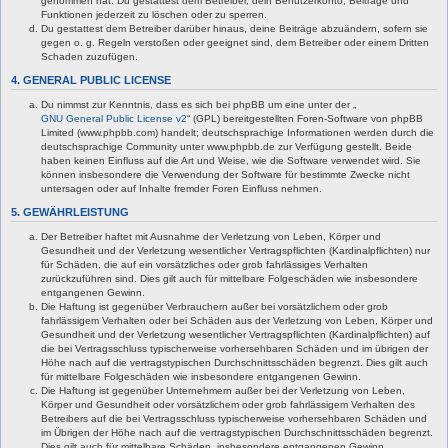
genommen hat. Du gestattest dem Betreiber, dein Benutzerkonto, Beiträge und
Funktionen jederzeit zu löschen oder zu sperren.
Du gestattest dem Betreiber darüber hinaus, deine Beiträge abzuändern, sofern sie
gegen o. g. Regeln verstoßen oder geeignet sind, dem Betreiber oder einem Dritten
Schaden zuzufügen.
4. GENERAL PUBLIC LICENSE
Du nimmst zur Kenntnis, dass es sich bei phpBB um eine unter der „
GNU General Public License v2
“ (GPL) bereitgestellten Foren-Software von phpBB
Limited (www.phpbb.com) handelt; deutschsprachige Informationen werden durch die
deutschsprachige Community unter www.phpbb.de zur Verfügung gestellt. Beide
haben keinen Einfluss auf die Art und Weise, wie die Software verwendet wird. Sie
können insbesondere die Verwendung der Software für bestimmte Zwecke nicht
untersagen oder auf Inhalte fremder Foren Einfluss nehmen.
5. GEWÄHRLEISTUNG
Der Betreiber haftet mit Ausnahme der Verletzung von Leben, Körper und
Gesundheit und der Verletzung wesentlicher Vertragspflichten (Kardinalpflichten) nur
für Schäden, die auf ein vorsätzliches oder grob fahrlässiges Verhalten
zurückzuführen sind. Dies gilt auch für mittelbare Folgeschäden wie insbesondere
entgangenen Gewinn.
Die Haftung ist gegenüber Verbrauchern außer bei vorsätzlichem oder grob
fahrlässigem Verhalten oder bei Schäden aus der Verletzung von Leben, Körper und
Gesundheit und der Verletzung wesentlicher Vertragspflichten (Kardinalpflichten) auf
die bei Vertragsschluss typischerweise vorhersehbaren Schäden und im übrigen der
Höhe nach auf die vertragstypischen Durchschnittsschäden begrenzt. Dies gilt auch
für mittelbare Folgeschäden wie insbesondere entgangenen Gewinn.
Die Haftung ist gegenüber Unternehmern außer bei der Verletzung von Leben,
Körper und Gesundheit oder vorsätzlichem oder grob fahrlässigem Verhalten des
Betreibers auf die bei Vertragsschluss typischerweise vorhersehbaren Schäden und
im Übrigen der Höhe nach auf die vertragstypischen Durchschnittsschäden begrenzt.
Dies gilt auch für mittelbare Schäden, insbesondere entgangenen Gewinn.