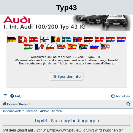
Typ43
Willkommen im Forum der Audi 100/200 - Typ43 - IG!
We would also like to extend a very warm welcome to all our foreign friends!
Nous souhaitons (également) la bienvenue aux internautes d'ailleurs.
IG-Spendeninfo
FAQ
Anmelden
S
Foren-Übersicht
Unbeantwortete Themen
Aktive Themen
u
c
Typ43 - Nutzungsbedingungen
h
Mit dem Zugriff auf „Typ43“ („http://www.typ43.eu/Forum“) wird zwischen dir
e