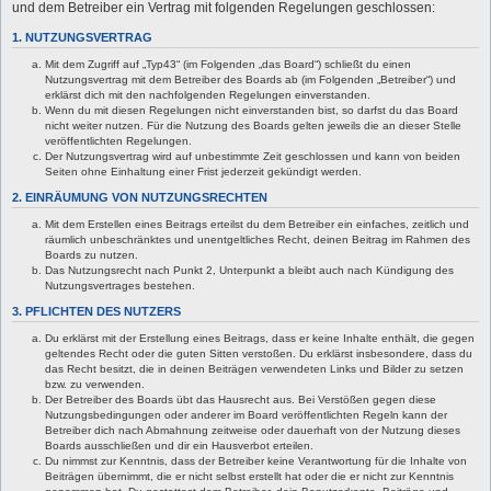
und dem Betreiber ein Vertrag mit folgenden Regelungen geschlossen:
1. NUTZUNGSVERTRAG
Mit dem Zugriff auf „Typ43“ (im Folgenden „das Board“) schließt du einen
Nutzungsvertrag mit dem Betreiber des Boards ab (im Folgenden „Betreiber“) und
erklärst dich mit den nachfolgenden Regelungen einverstanden.
Wenn du mit diesen Regelungen nicht einverstanden bist, so darfst du das Board
nicht weiter nutzen. Für die Nutzung des Boards gelten jeweils die an dieser Stelle
veröffentlichten Regelungen.
Der Nutzungsvertrag wird auf unbestimmte Zeit geschlossen und kann von beiden
Seiten ohne Einhaltung einer Frist jederzeit gekündigt werden.
2. EINRÄUMUNG VON NUTZUNGSRECHTEN
Mit dem Erstellen eines Beitrags erteilst du dem Betreiber ein einfaches, zeitlich und
räumlich unbeschränktes und unentgeltliches Recht, deinen Beitrag im Rahmen des
Boards zu nutzen.
Das Nutzungsrecht nach Punkt 2, Unterpunkt a bleibt auch nach Kündigung des
Nutzungsvertrages bestehen.
3. PFLICHTEN DES NUTZERS
Du erklärst mit der Erstellung eines Beitrags, dass er keine Inhalte enthält, die gegen
geltendes Recht oder die guten Sitten verstoßen. Du erklärst insbesondere, dass du
das Recht besitzt, die in deinen Beiträgen verwendeten Links und Bilder zu setzen
bzw. zu verwenden.
Der Betreiber des Boards übt das Hausrecht aus. Bei Verstößen gegen diese
Nutzungsbedingungen oder anderer im Board veröffentlichten Regeln kann der
Betreiber dich nach Abmahnung zeitweise oder dauerhaft von der Nutzung dieses
Boards ausschließen und dir ein Hausverbot erteilen.
Du nimmst zur Kenntnis, dass der Betreiber keine Verantwortung für die Inhalte von
Beiträgen übernimmt, die er nicht selbst erstellt hat oder die er nicht zur Kenntnis