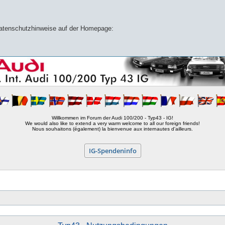
 Datenschutzhinweise auf der Homepage:
Willkommen im Forum der Audi 100/200 - Typ43 - IG!
We would also like to extend a very warm welcome to all our foreign friends!
Nous souhaitons (également) la bienvenue aux internautes d'ailleurs.
IG-Spendeninfo