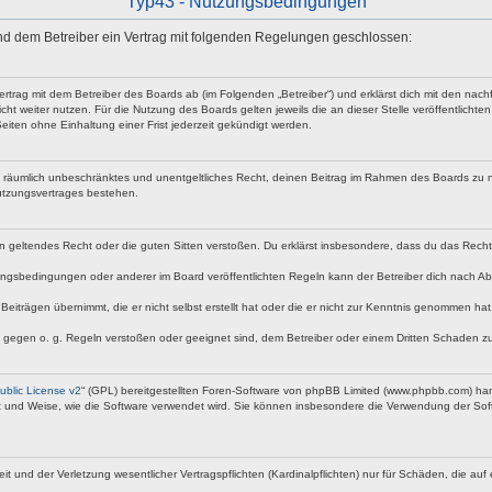
Typ43 - Nutzungsbedingungen
 und dem Betreiber ein Vertrag mit folgenden Regelungen geschlossen:
vertrag mit dem Betreiber des Boards ab (im Folgenden „Betreiber“) und erklärst dich mit den n
ht weiter nutzen. Für die Nutzung des Boards gelten jeweils die an dieser Stelle veröffentlicht
iten ohne Einhaltung einer Frist jederzeit gekündigt werden.
 und räumlich unbeschränktes und unentgeltliches Recht, deinen Beitrag im Rahmen des Boards zu 
utzungsvertrages bestehen.
egen geltendes Recht oder die guten Sitten verstoßen. Du erklärst insbesondere, dass du das Rech
ngsbedingungen oder anderer im Board veröffentlichten Regeln kann der Betreiber dich nach A
Beiträgen übernimmt, die er nicht selbst erstellt hat oder die er nicht zur Kenntnis genommen ha
e gegen o. g. Regeln verstoßen oder geeignet sind, dem Betreiber oder einem Dritten Schaden z
blic License v2
“ (GPL) bereitgestellten Foren-Software von phpBB Limited (www.phpbb.com) ha
rt und Weise, wie die Software verwendet wird. Sie können insbesondere die Verwendung der Soft
nd der Verletzung wesentlicher Vertragspflichten (Kardinalpflichten) nur für Schäden, die auf ei