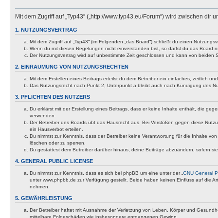
Mit dem Zugriff auf „Typ43“ („http://www.typ43.eu/Forum“) wird zwischen dir
1. NUTZUNGSVERTRAG
Mit dem Zugriff auf „Typ43“ (im Folgenden „das Board“) schließt du einen Nutzungs
Wenn du mit diesen Regelungen nicht einverstanden bist, so darfst du das Board nic
Der Nutzungsvertrag wird auf unbestimmte Zeit geschlossen und kann von beiden Se
2. EINRÄUMUNG VON NUTZUNGSRECHTEN
Mit dem Erstellen eines Beitrags erteilst du dem Betreiber ein einfaches, zeitlich
Das Nutzungsrecht nach Punkt 2, Unterpunkt a bleibt auch nach Kündigung des N
3. PFLICHTEN DES NUTZERS
Du erklärst mit der Erstellung eines Beitrags, dass er keine Inhalte enthält, die g
verwenden.
Der Betreiber des Boards übt das Hausrecht aus. Bei Verstößen gegen diese Nutzu
ein Hausverbot erteilen.
Du nimmst zur Kenntnis, dass der Betreiber keine Verantwortung für die Inhalte von 
löschen oder zu sperren.
Du gestattest dem Betreiber darüber hinaus, deine Beiträge abzuändern, sofern si
4. GENERAL PUBLIC LICENSE
Du nimmst zur Kenntnis, dass es sich bei phpBB um eine unter der „
GNU General Pu
unter www.phpbb.de zur Verfügung gestellt. Beide haben keinen Einfluss auf die A
nehmen.
5. GEWÄHRLEISTUNG
Der Betreiber haftet mit Ausnahme der Verletzung von Leben, Körper und Gesundheit u
mittelbare Folgeschäden wie insbesondere entgangenen Gewinn.