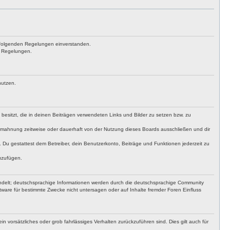
achfolgenden Regelungen einverstanden.
en Regelungen.
nutzen.
t besitzt, die in deinen Beiträgen verwendeten Links und Bilder zu setzen bzw. zu
bmahnung zeitweise oder dauerhaft von der Nutzung dieses Boards ausschließen und dir
t. Du gestattest dem Betreiber, dein Benutzerkonto, Beiträge und Funktionen jederzeit zu
uzufügen.
ndelt; deutschsprachige Informationen werden durch die deutschsprachige Community
ware für bestimmte Zwecke nicht untersagen oder auf Inhalte fremder Foren Einfluss
n vorsätzliches oder grob fahrlässiges Verhalten zurückzuführen sind. Dies gilt auch für