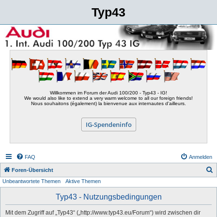
Typ43
Willkommen im Forum der Audi 100/200 - Typ43 - IG!
We would also like to extend a very warm welcome to all our foreign friends!
Nous souhaitons (également) la bienvenue aux internautes d'ailleurs.
IG-Spendeninfo
FAQ
Anmelden
S
Foren-Übersicht
Unbeantwortete Themen
Aktive Themen
u
c
Typ43 - Nutzungsbedingungen
h
Mit dem Zugriff auf „Typ43“ („http://www.typ43.eu/Forum“) wird zwischen dir
e