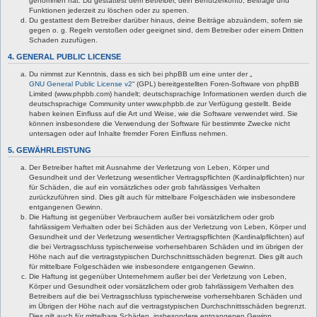
genommen hat. Du gestattest dem Betreiber, dein Benutzerkonto, Beiträge und
Funktionen jederzeit zu löschen oder zu sperren.
Du gestattest dem Betreiber darüber hinaus, deine Beiträge abzuändern, sofern sie
gegen o. g. Regeln verstoßen oder geeignet sind, dem Betreiber oder einem Dritten
Schaden zuzufügen.
4. GENERAL PUBLIC LICENSE
Du nimmst zur Kenntnis, dass es sich bei phpBB um eine unter der „
GNU General Public License v2
“ (GPL) bereitgestellten Foren-Software von phpBB
Limited (www.phpbb.com) handelt; deutschsprachige Informationen werden durch die
deutschsprachige Community unter www.phpbb.de zur Verfügung gestellt. Beide
haben keinen Einfluss auf die Art und Weise, wie die Software verwendet wird. Sie
können insbesondere die Verwendung der Software für bestimmte Zwecke nicht
untersagen oder auf Inhalte fremder Foren Einfluss nehmen.
5. GEWÄHRLEISTUNG
Der Betreiber haftet mit Ausnahme der Verletzung von Leben, Körper und
Gesundheit und der Verletzung wesentlicher Vertragspflichten (Kardinalpflichten) nur
für Schäden, die auf ein vorsätzliches oder grob fahrlässiges Verhalten
zurückzuführen sind. Dies gilt auch für mittelbare Folgeschäden wie insbesondere
entgangenen Gewinn.
Die Haftung ist gegenüber Verbrauchern außer bei vorsätzlichem oder grob
fahrlässigem Verhalten oder bei Schäden aus der Verletzung von Leben, Körper und
Gesundheit und der Verletzung wesentlicher Vertragspflichten (Kardinalpflichten) auf
die bei Vertragsschluss typischerweise vorhersehbaren Schäden und im übrigen der
Höhe nach auf die vertragstypischen Durchschnittsschäden begrenzt. Dies gilt auch
für mittelbare Folgeschäden wie insbesondere entgangenen Gewinn.
Die Haftung ist gegenüber Unternehmern außer bei der Verletzung von Leben,
Körper und Gesundheit oder vorsätzlichem oder grob fahrlässigem Verhalten des
Betreibers auf die bei Vertragsschluss typischerweise vorhersehbaren Schäden und
im Übrigen der Höhe nach auf die vertragstypischen Durchschnittsschäden begrenzt.
Dies gilt auch für mittelbare Schäden, insbesondere entgangenen Gewinn.