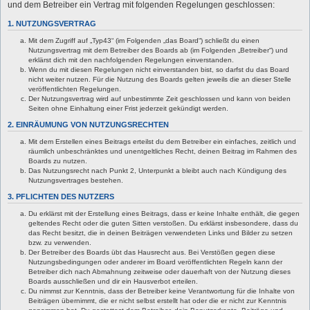
und dem Betreiber ein Vertrag mit folgenden Regelungen geschlossen:
1. NUTZUNGSVERTRAG
Mit dem Zugriff auf „Typ43“ (im Folgenden „das Board“) schließt du einen
Nutzungsvertrag mit dem Betreiber des Boards ab (im Folgenden „Betreiber“) und
erklärst dich mit den nachfolgenden Regelungen einverstanden.
Wenn du mit diesen Regelungen nicht einverstanden bist, so darfst du das Board
nicht weiter nutzen. Für die Nutzung des Boards gelten jeweils die an dieser Stelle
veröffentlichten Regelungen.
Der Nutzungsvertrag wird auf unbestimmte Zeit geschlossen und kann von beiden
Seiten ohne Einhaltung einer Frist jederzeit gekündigt werden.
2. EINRÄUMUNG VON NUTZUNGSRECHTEN
Mit dem Erstellen eines Beitrags erteilst du dem Betreiber ein einfaches, zeitlich und
räumlich unbeschränktes und unentgeltliches Recht, deinen Beitrag im Rahmen des
Boards zu nutzen.
Das Nutzungsrecht nach Punkt 2, Unterpunkt a bleibt auch nach Kündigung des
Nutzungsvertrages bestehen.
3. PFLICHTEN DES NUTZERS
Du erklärst mit der Erstellung eines Beitrags, dass er keine Inhalte enthält, die gegen
geltendes Recht oder die guten Sitten verstoßen. Du erklärst insbesondere, dass du
das Recht besitzt, die in deinen Beiträgen verwendeten Links und Bilder zu setzen
bzw. zu verwenden.
Der Betreiber des Boards übt das Hausrecht aus. Bei Verstößen gegen diese
Nutzungsbedingungen oder anderer im Board veröffentlichten Regeln kann der
Betreiber dich nach Abmahnung zeitweise oder dauerhaft von der Nutzung dieses
Boards ausschließen und dir ein Hausverbot erteilen.
Du nimmst zur Kenntnis, dass der Betreiber keine Verantwortung für die Inhalte von
Beiträgen übernimmt, die er nicht selbst erstellt hat oder die er nicht zur Kenntnis