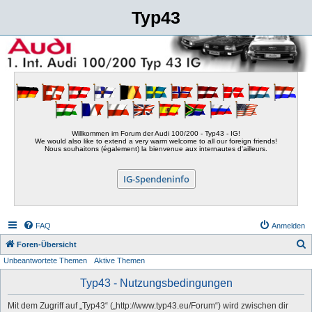
Typ43
Willkommen im Forum der Audi 100/200 - Typ43 - IG!
We would also like to extend a very warm welcome to all our foreign friends!
Nous souhaitons (également) la bienvenue aux internautes d'ailleurs.
IG-Spendeninfo
FAQ
Anmelden
S
Foren-Übersicht
Unbeantwortete Themen
Aktive Themen
u
c
Typ43 - Nutzungsbedingungen
h
Mit dem Zugriff auf „Typ43“ („http://www.typ43.eu/Forum“) wird zwischen dir
e