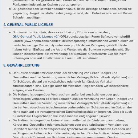
genommen hat. Du gestattest dem Betreiber, dein Benutzerkonto, Beiträge und
Funktionen jederzeit zu löschen oder zu sperren.
Du gestattest dem Betreiber darüber hinaus, deine Beiträge abzuändern, sofern sie
gegen o. g. Regeln verstoßen oder geeignet sind, dem Betreiber oder einem Dritten
Schaden zuzufügen.
4. GENERAL PUBLIC LICENSE
Du nimmst zur Kenntnis, dass es sich bei phpBB um eine unter der „
GNU General Public License v2
“ (GPL) bereitgestellten Foren-Software von phpBB
Limited (www.phpbb.com) handelt; deutschsprachige Informationen werden durch die
deutschsprachige Community unter www.phpbb.de zur Verfügung gestellt. Beide
haben keinen Einfluss auf die Art und Weise, wie die Software verwendet wird. Sie
können insbesondere die Verwendung der Software für bestimmte Zwecke nicht
untersagen oder auf Inhalte fremder Foren Einfluss nehmen.
5. GEWÄHRLEISTUNG
Der Betreiber haftet mit Ausnahme der Verletzung von Leben, Körper und
Gesundheit und der Verletzung wesentlicher Vertragspflichten (Kardinalpflichten) nur
für Schäden, die auf ein vorsätzliches oder grob fahrlässiges Verhalten
zurückzuführen sind. Dies gilt auch für mittelbare Folgeschäden wie insbesondere
entgangenen Gewinn.
Die Haftung ist gegenüber Verbrauchern außer bei vorsätzlichem oder grob
fahrlässigem Verhalten oder bei Schäden aus der Verletzung von Leben, Körper und
Gesundheit und der Verletzung wesentlicher Vertragspflichten (Kardinalpflichten) auf
die bei Vertragsschluss typischerweise vorhersehbaren Schäden und im übrigen der
Höhe nach auf die vertragstypischen Durchschnittsschäden begrenzt. Dies gilt auch
für mittelbare Folgeschäden wie insbesondere entgangenen Gewinn.
Die Haftung ist gegenüber Unternehmern außer bei der Verletzung von Leben,
Körper und Gesundheit oder vorsätzlichem oder grob fahrlässigem Verhalten des
Betreibers auf die bei Vertragsschluss typischerweise vorhersehbaren Schäden und
im Übrigen der Höhe nach auf die vertragstypischen Durchschnittsschäden begrenzt.
Dies gilt auch für mittelbare Schäden, insbesondere entgangenen Gewinn.