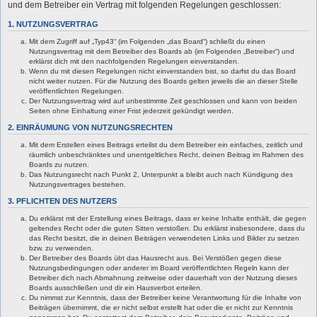
und dem Betreiber ein Vertrag mit folgenden Regelungen geschlossen:
1. NUTZUNGSVERTRAG
Mit dem Zugriff auf „Typ43“ (im Folgenden „das Board“) schließt du einen
Nutzungsvertrag mit dem Betreiber des Boards ab (im Folgenden „Betreiber“) und
erklärst dich mit den nachfolgenden Regelungen einverstanden.
Wenn du mit diesen Regelungen nicht einverstanden bist, so darfst du das Board
nicht weiter nutzen. Für die Nutzung des Boards gelten jeweils die an dieser Stelle
veröffentlichten Regelungen.
Der Nutzungsvertrag wird auf unbestimmte Zeit geschlossen und kann von beiden
Seiten ohne Einhaltung einer Frist jederzeit gekündigt werden.
2. EINRÄUMUNG VON NUTZUNGSRECHTEN
Mit dem Erstellen eines Beitrags erteilst du dem Betreiber ein einfaches, zeitlich und
räumlich unbeschränktes und unentgeltliches Recht, deinen Beitrag im Rahmen des
Boards zu nutzen.
Das Nutzungsrecht nach Punkt 2, Unterpunkt a bleibt auch nach Kündigung des
Nutzungsvertrages bestehen.
3. PFLICHTEN DES NUTZERS
Du erklärst mit der Erstellung eines Beitrags, dass er keine Inhalte enthält, die gegen
geltendes Recht oder die guten Sitten verstoßen. Du erklärst insbesondere, dass du
das Recht besitzt, die in deinen Beiträgen verwendeten Links und Bilder zu setzen
bzw. zu verwenden.
Der Betreiber des Boards übt das Hausrecht aus. Bei Verstößen gegen diese
Nutzungsbedingungen oder anderer im Board veröffentlichten Regeln kann der
Betreiber dich nach Abmahnung zeitweise oder dauerhaft von der Nutzung dieses
Boards ausschließen und dir ein Hausverbot erteilen.
Du nimmst zur Kenntnis, dass der Betreiber keine Verantwortung für die Inhalte von
Beiträgen übernimmt, die er nicht selbst erstellt hat oder die er nicht zur Kenntnis