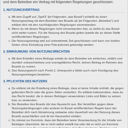
und dem Betreiber ein Vertrag mit folgenden Regelungen geschlossen:
1. NUTZUNGSVERTRAG
Mit dem Zugriff auf „Typ43“ (im Folgenden „das Board“) schließt du einen
Nutzungsvertrag mit dem Betreiber des Boards ab (im Folgenden „Betreiber“) und
erklärst dich mit den nachfolgenden Regelungen einverstanden.
Wenn du mit diesen Regelungen nicht einverstanden bist, so darfst du das Board
nicht weiter nutzen. Für die Nutzung des Boards gelten jeweils die an dieser Stelle
veröffentlichten Regelungen.
Der Nutzungsvertrag wird auf unbestimmte Zeit geschlossen und kann von beiden
Seiten ohne Einhaltung einer Frist jederzeit gekündigt werden.
2. EINRÄUMUNG VON NUTZUNGSRECHTEN
Mit dem Erstellen eines Beitrags erteilst du dem Betreiber ein einfaches, zeitlich und
räumlich unbeschränktes und unentgeltliches Recht, deinen Beitrag im Rahmen des
Boards zu nutzen.
Das Nutzungsrecht nach Punkt 2, Unterpunkt a bleibt auch nach Kündigung des
Nutzungsvertrages bestehen.
3. PFLICHTEN DES NUTZERS
Du erklärst mit der Erstellung eines Beitrags, dass er keine Inhalte enthält, die gegen
geltendes Recht oder die guten Sitten verstoßen. Du erklärst insbesondere, dass du
das Recht besitzt, die in deinen Beiträgen verwendeten Links und Bilder zu setzen
bzw. zu verwenden.
Der Betreiber des Boards übt das Hausrecht aus. Bei Verstößen gegen diese
Nutzungsbedingungen oder anderer im Board veröffentlichten Regeln kann der
Betreiber dich nach Abmahnung zeitweise oder dauerhaft von der Nutzung dieses
Boards ausschließen und dir ein Hausverbot erteilen.
Du nimmst zur Kenntnis, dass der Betreiber keine Verantwortung für die Inhalte von
Beiträgen übernimmt, die er nicht selbst erstellt hat oder die er nicht zur Kenntnis