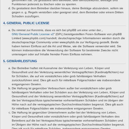
genommen hat. Du gestattest dem Betreiber, dein Benutzerkonto, Beiträge und
Funktionen jederzeit zu löschen oder zu sperren.
Du gestattest dem Betreiber darüber hinaus, deine Beiträge abzuändern, sofern sie
gegen o. g. Regeln verstoßen oder geeignet sind, dem Betreiber oder einem Dritten
Schaden zuzufügen.
4. GENERAL PUBLIC LICENSE
Du nimmst zur Kenntnis, dass es sich bei phpBB um eine unter der „
GNU General Public License v2
“ (GPL) bereitgestellten Foren-Software von phpBB
Limited (www.phpbb.com) handelt; deutschsprachige Informationen werden durch die
deutschsprachige Community unter www.phpbb.de zur Verfügung gestellt. Beide
haben keinen Einfluss auf die Art und Weise, wie die Software verwendet wird. Sie
können insbesondere die Verwendung der Software für bestimmte Zwecke nicht
untersagen oder auf Inhalte fremder Foren Einfluss nehmen.
5. GEWÄHRLEISTUNG
Der Betreiber haftet mit Ausnahme der Verletzung von Leben, Körper und
Gesundheit und der Verletzung wesentlicher Vertragspflichten (Kardinalpflichten) nur
für Schäden, die auf ein vorsätzliches oder grob fahrlässiges Verhalten
zurückzuführen sind. Dies gilt auch für mittelbare Folgeschäden wie insbesondere
entgangenen Gewinn.
Die Haftung ist gegenüber Verbrauchern außer bei vorsätzlichem oder grob
fahrlässigem Verhalten oder bei Schäden aus der Verletzung von Leben, Körper und
Gesundheit und der Verletzung wesentlicher Vertragspflichten (Kardinalpflichten) auf
die bei Vertragsschluss typischerweise vorhersehbaren Schäden und im übrigen der
Höhe nach auf die vertragstypischen Durchschnittsschäden begrenzt. Dies gilt auch
für mittelbare Folgeschäden wie insbesondere entgangenen Gewinn.
Die Haftung ist gegenüber Unternehmern außer bei der Verletzung von Leben,
Körper und Gesundheit oder vorsätzlichem oder grob fahrlässigem Verhalten des
Betreibers auf die bei Vertragsschluss typischerweise vorhersehbaren Schäden und
im Übrigen der Höhe nach auf die vertragstypischen Durchschnittsschäden begrenzt.
Dies gilt auch für mittelbare Schäden, insbesondere entgangenen Gewinn.