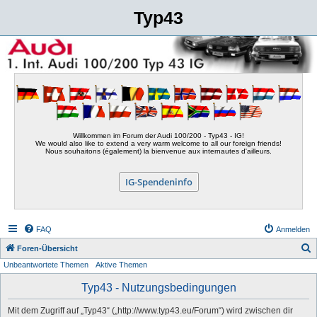
Typ43
Willkommen im Forum der Audi 100/200 - Typ43 - IG!
We would also like to extend a very warm welcome to all our foreign friends!
Nous souhaitons (également) la bienvenue aux internautes d'ailleurs.
IG-Spendeninfo
FAQ
Anmelden
S
Foren-Übersicht
Unbeantwortete Themen
Aktive Themen
u
c
Typ43 - Nutzungsbedingungen
h
Mit dem Zugriff auf „Typ43“ („http://www.typ43.eu/Forum“) wird zwischen dir
e